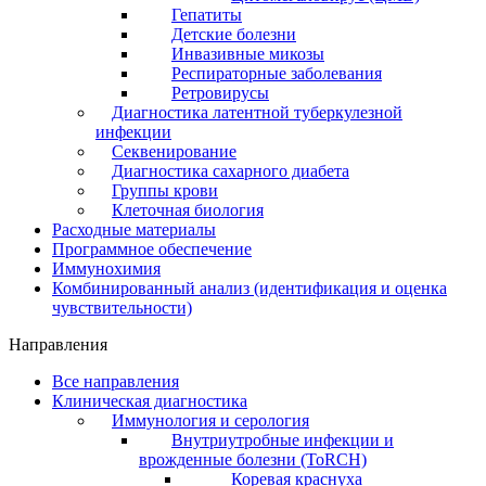
Гепатиты
Детские болезни
Инвазивные микозы
Респираторные заболевания
Ретровирусы
Диагностика латентной туберкулезной
инфекции
Секвенирование
Диагностика сахарного диабета
Группы крови
Клеточная биология
Расходные материалы
Программное обеспечение
Иммунохимия
Комбинированный анализ (идентификация и оценка
чувствительности)
Направления
Все направления
Клиническая диагностика
Иммунология и серология
Внутриутробные инфекции и
врожденные болезни (ToRCH)
Коревая краснуха