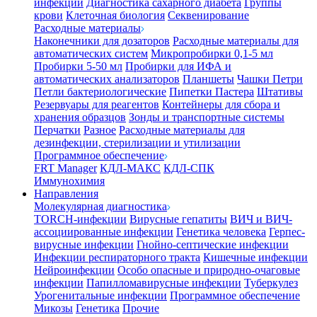
инфекции
Диагностика сахарного диабета
Группы
крови
Клеточная биология
Секвенирование
Расходные материалы
Наконечники для дозаторов
Расходные материалы для
автоматических систем
Микропробирки 0,1-5 мл
Пробирки 5-50 мл
Пробирки для ИФА и
автоматических анализаторов
Планшеты
Чашки Петри
Петли бактериологические
Пипетки Пастера
Штативы
Резервуары для реагентов
Контейнеры для сбора и
хранения образцов
Зонды и транспортные системы
Перчатки
Разное
Расходные материалы для
дезинфекции, стерилизации и утилизации
Программное обеспечение
FRT Manager
КДЛ-МАКС
КДЛ-СПК
Иммунохимия
Направления
Молекулярная диагностика
TORCH-инфекции
Вирусные гепатиты
ВИЧ и ВИЧ-
ассоциированные инфекции
Генетика человека
Герпес-
вирусные инфекции
Гнойно-септические инфекции
Инфекции респираторного тракта
Кишечные инфекции
Нейроинфекции
Особо опасные и природно-очаговые
инфекции
Папилломавирусные инфекции
Туберкулез
Урогенитальные инфекции
Программное обеспечение
Микозы
Генетика
Прочие