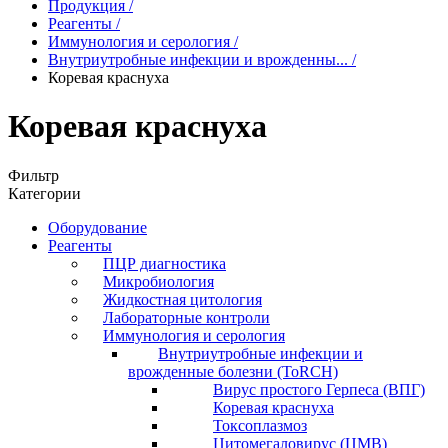
Продукция
/
Реагенты
/
Иммунология и серология
/
Внутриутробные инфекции и врожденны...
/
Коревая краснуха
Коревая краснуха
Фильтр
Категории
Оборудование
Реагенты
ПЦР диагностика
Микробиология
Жидкостная цитология
Лабораторные контроли
Иммунология и серология
Внутриутробные инфекции и
врожденные болезни (ToRCH)
Вирус простого Герпеса (ВПГ)
Коревая краснуха
Токсоплазмоз
Цитомегаловирус (ЦМВ)