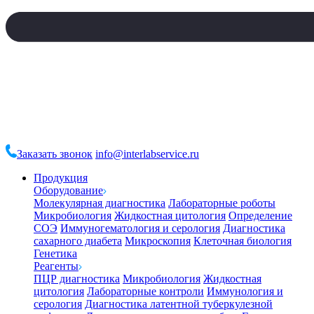
Заказать звонок
info@interlabservice.ru
Продукция
Оборудование
Молекулярная диагностика
Лабораторные роботы
Микробиология
Жидкостная цитология
Определение
СОЭ
Иммуногематология и серология
Диагностика
сахарного диабета
Микроскопия
Клеточная биология
Генетика
Реагенты
ПЦР диагностика
Микробиология
Жидкостная
цитология
Лабораторные контроли
Иммунология и
серология
Диагностика латентной туберкулезной