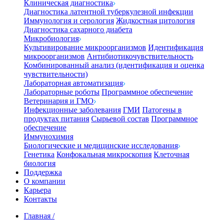
Клиническая диагностика
Диагностика латентной туберкулезной инфекции
Иммунология и серология
Жидкостная цитология
Диагностика сахарного диабета
Микробиология
Культивирование микроорганизмов
Идентификация
микроорганизмов
Антибиотикочувствительность
Комбинированный анализ (идентификация и оценка
чувствительности)
Лабораторная автоматизация
Лабораторные роботы
Программное обеспечение
Ветеринария и ГМО
Инфекционные заболевания
ГМИ
Патогены в
продуктах питания
Сырьевой состав
Программное
обеспечение
Иммунохимия
Биологические и медицинские исследования
Генетика
Конфокальная микроскопия
Клеточная
биология
Поддержка
О компании
Карьера
Контакты
Главная
/