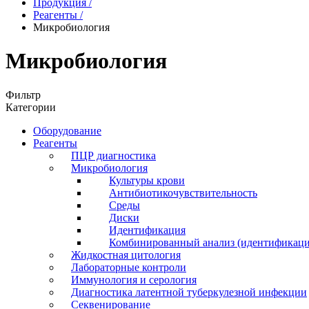
Продукция
/
Реагенты
/
Микробиология
Микробиология
Фильтр
Категории
Оборудование
Реагенты
ПЦР диагностика
Микробиология
Культуры крови
Антибиотикочувствительность
Среды
Диски
Идентификация
Комбинированный анализ (идентификация
Жидкостная цитология
Лабораторные контроли
Иммунология и серология
Диагностика латентной туберкулезной инфекции
Секвенирование