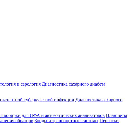
ология и серология
Диагностика сахарного диабета
 латентной туберкулезной инфекции
Диагностика сахарного
Пробирки для ИФА и автоматических анализаторов
Планшеты
ранения образцов
Зонды и транспортные системы
Перчатки