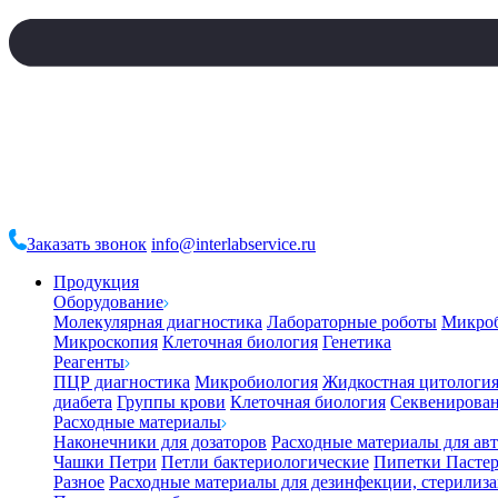
Заказать звонок
info@interlabservice.ru
Продукция
Оборудование
Молекулярная диагностика
Лабораторные роботы
Микро
Микроскопия
Клеточная биология
Генетика
Реагенты
ПЦР диагностика
Микробиология
Жидкостная цитологи
диабета
Группы крови
Клеточная биология
Секвенирова
Расходные материалы
Наконечники для дозаторов
Расходные материалы для ав
Чашки Петри
Петли бактериологические
Пипетки Пастер
Разное
Расходные материалы для дезинфекции, стерилиз