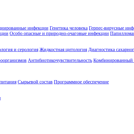
циированные инфекции
Генетика человека
Герпес-вирусные ин
кции
Особо опасные и природно-очаговые инфекции
Папиллома
логия и серология
Жидкостная цитология
Диагностика сахарног
оорганизмов
Антибиотикочувствительность
Комбинированный а
 питания
Сырьевой состав
Программное обеспечение
я