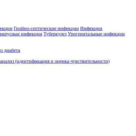
фекции
Гнойно-септические инфекции
Инфекции
вирусные инфекции
Туберкулез
Урогенитальные инфекции
о диабета
нализ (идентификация и оценка чувствительности)