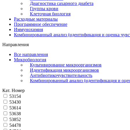
Диагностика сахарного диабета
Группы крови
Клеточная биология
Расходные материалы
Программное обеспечение
Иммунохимия
Комбинированный анализ (идентификация и оценка чувс
Направления
Все направления
Микробиология
Культивирование микроорганизмов
Идентификация микроорганизмов
Антибиотикочувствительность
Комбинированный анализ (идентификация и оцен
Кат. Номер
53154
53430
53614
53638
53852
54478