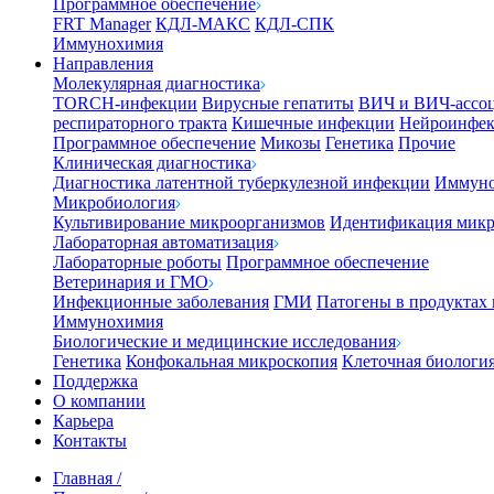
Программное обеспечение
FRT Manager
КДЛ-МАКС
КДЛ-СПК
Иммунохимия
Направления
Молекулярная диагностика
TORCH-инфекции
Вирусные гепатиты
ВИЧ и ВИЧ-ассо
респираторного тракта
Кишечные инфекции
Нейроинфе
Программное обеспечение
Микозы
Генетика
Прочие
Клиническая диагностика
Диагностика латентной туберкулезной инфекции
Иммуно
Микробиология
Культивирование микроорганизмов
Идентификация микр
Лабораторная автоматизация
Лабораторные роботы
Программное обеспечение
Ветеринария и ГМО
Инфекционные заболевания
ГМИ
Патогены в продуктах
Иммунохимия
Биологические и медицинские исследования
Генетика
Конфокальная микроскопия
Клеточная биологи
Поддержка
О компании
Карьера
Контакты
Главная
/