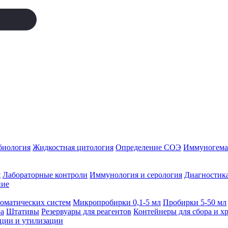
биология
Жидкостная цитология
Определение СОЭ
Иммуногемат
я
Лабораторные контроли
Иммунология и серология
Диагностика
ние
томатических систем
Микропробирки 0,1-5 мл
Пробирки 5-50 мл
а
Штативы
Резервуары для реагентов
Контейнеры для сбора и х
ации и утилизации