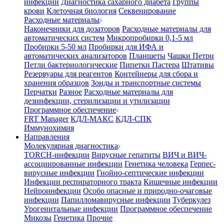
инфекции
Диагностика сахарного диабета
Группы
крови
Клеточная биология
Секвенирование
Расходные материалы
Наконечники для дозаторов
Расходные материалы для
автоматических систем
Микропробирки 0,1-5 мл
Пробирки 5-50 мл
Пробирки для ИФА и
автоматических анализаторов
Планшеты
Чашки Петри
Петли бактериологические
Пипетки Пастера
Штативы
Резервуары для реагентов
Контейнеры для сбора и
хранения образцов
Зонды и транспортные системы
Перчатки
Разное
Расходные материалы для
дезинфекции, стерилизации и утилизации
Программное обеспечение
FRT Manager
КДЛ-МАКС
КДЛ-СПК
Иммунохимия
Направления
Молекулярная диагностика
TORCH-инфекции
Вирусные гепатиты
ВИЧ и ВИЧ-
ассоциированные инфекции
Генетика человека
Герпес-
вирусные инфекции
Гнойно-септические инфекции
Инфекции респираторного тракта
Кишечные инфекции
Нейроинфекции
Особо опасные и природно-очаговые
инфекции
Папилломавирусные инфекции
Туберкулез
Урогенитальные инфекции
Программное обеспечение
Микозы
Генетика
Прочие