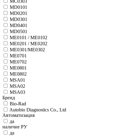
MC0303
MD0101
MD0201
MD0301
MD0401
MD0501
ME0101 / ME0102
ME0201 / ME0202
ME0301/ME0302
ME0701
ME0702
ME0801
ME0802
MSA01
MSA02
MSA03
Бренд
Bio-Rad
Autobio Diagnostics Co., Ltd
Автоматизация
да
наличие РУ
да