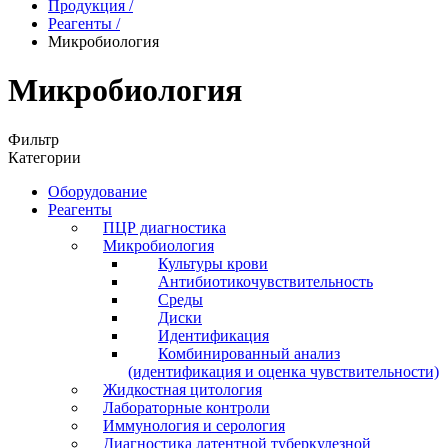
Продукция
/
Реагенты
/
Микробиология
Микробиология
Фильтр
Категории
Оборудование
Реагенты
ПЦР диагностика
Микробиология
Культуры крови
Антибиотикочувствительность
Среды
Диски
Идентификация
Комбинированный анализ
(идентификация и оценка чувствительности)
Жидкостная цитология
Лабораторные контроли
Иммунология и серология
Диагностика латентной туберкулезной