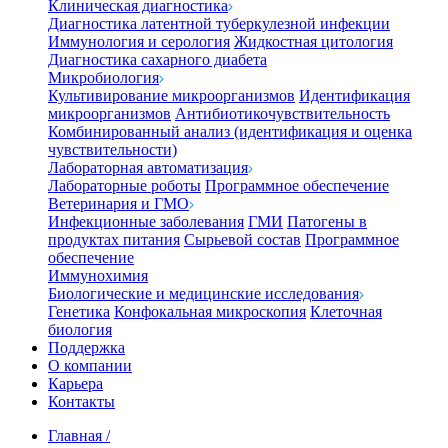
Клиническая диагностика
Диагностика латентной туберкулезной инфекции
Иммунология и серология
Жидкостная цитология
Диагностика сахарного диабета
Микробиология
Культивирование микроорганизмов
Идентификация
микроорганизмов
Антибиотикочувствительность
Комбинированный анализ (идентификация и оценка
чувствительности)
Лабораторная автоматизация
Лабораторные роботы
Программное обеспечение
Ветеринария и ГМО
Инфекционные заболевания
ГМИ
Патогены в
продуктах питания
Сырьевой состав
Программное
обеспечение
Иммунохимия
Биологические и медицинские исследования
Генетика
Конфокальная микроскопия
Клеточная
биология
Поддержка
О компании
Карьера
Контакты
Главная
/