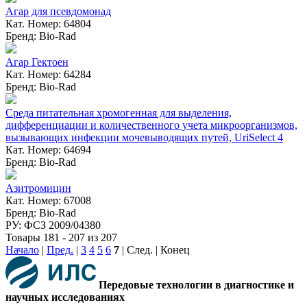
Агар для псевдомонад
Кат. Номер: 64804
Бренд: Bio-Rad
Агар Гектоен
Кат. Номер: 64284
Бренд: Bio-Rad
Среда питательная хромогенная для выделения,
дифференциации и количественного учета микроорганизмов,
вызывающих инфекции мочевыводящих путей, UriSelect 4
Кат. Номер: 64694
Бренд: Bio-Rad
Азитромицин
Кат. Номер: 67008
Бренд: Bio-Rad
РУ: ФСЗ 2009/04380
Товары 181 - 207 из 207
Начало
|
Пред.
|
3
4
5
6
7
| След. | Конец
Передовые технологии в диагностике и
научных исследованиях