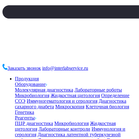
Заказать звонок
info@interlabservice.ru
Продукция
Оборудование
Молекулярная диагностика
Лабораторные роботы
Микробиология
Жидкостная цитология
Определение
СОЭ
Иммуногематология и серология
Диагностика
сахарного диабета
Микроскопия
Клеточная биология
Генетика
Реагенты
ПЦР диагностика
Микробиология
Жидкостная
цитология
Лабораторные контроли
Иммунология и
серология
Диагностика латентной туберкулезной