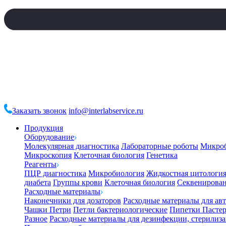
Заказать звонок
info@interlabservice.ru
Продукция
Оборудование
Молекулярная диагностика
Лабораторные роботы
Микро
Микроскопия
Клеточная биология
Генетика
Реагенты
ПЦР диагностика
Микробиология
Жидкостная цитологи
диабета
Группы крови
Клеточная биология
Секвенирова
Расходные материалы
Наконечники для дозаторов
Расходные материалы для ав
Чашки Петри
Петли бактериологические
Пипетки Пастер
Разное
Расходные материалы для дезинфекции, стерилиз