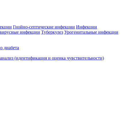
фекции
Гнойно-септические инфекции
Инфекции
вирусные инфекции
Туберкулез
Урогенитальные инфекции
о диабета
нализ (идентификация и оценка чувствительности)