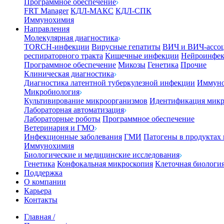
Программное обеспечение
FRT Manager
КДЛ-МАКС
КДЛ-СПК
Иммунохимия
Направления
Молекулярная диагностика
TORCH-инфекции
Вирусные гепатиты
ВИЧ и ВИЧ-ассо
респираторного тракта
Кишечные инфекции
Нейроинфе
Программное обеспечение
Микозы
Генетика
Прочие
Клиническая диагностика
Диагностика латентной туберкулезной инфекции
Иммуно
Микробиология
Культивирование микроорганизмов
Идентификация микр
Лабораторная автоматизация
Лабораторные роботы
Программное обеспечение
Ветеринария и ГМО
Инфекционные заболевания
ГМИ
Патогены в продуктах
Иммунохимия
Биологические и медицинские исследования
Генетика
Конфокальная микроскопия
Клеточная биологи
Поддержка
О компании
Карьера
Контакты
Главная
/