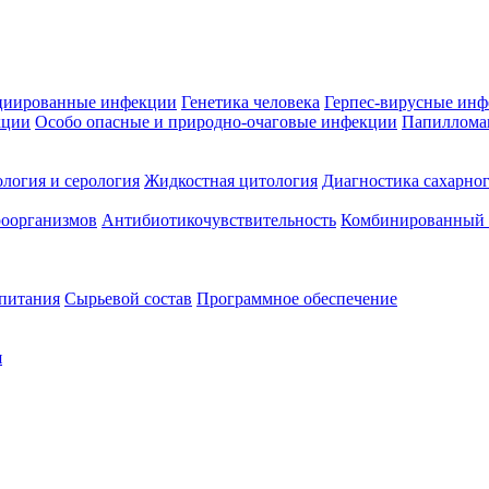
циированные инфекции
Генетика человека
Герпес-вирусные ин
кции
Особо опасные и природно-очаговые инфекции
Папиллома
логия и серология
Жидкостная цитология
Диагностика сахарног
оорганизмов
Антибиотикочувствительность
Комбинированный а
 питания
Сырьевой состав
Программное обеспечение
я