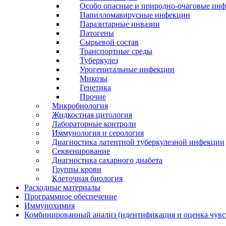
Особо опасные и природно-очаговые ин
Папилломавирусные инфекции
Паразитарные инвазии
Патогены
Сырьевой состав
Транспортные среды
Туберкулез
Урогенитальные инфекции
Микозы
Генетика
Прочие
Микробиология
Жидкостная цитология
Лабораторные контроли
Иммунология и серология
Диагностика латентной туберкулезной инфекции
Секвенирование
Диагностика сахарного диабета
Группы крови
Клеточная биология
Расходные материалы
Программное обеспечение
Иммунохимия
Комбинированный анализ (идентификация и оценка чувс