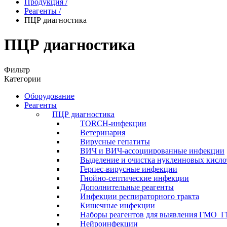
Продукция
/
Реагенты
/
ПЦР диагностика
ПЦР диагностика
Фильтр
Категории
Оборудование
Реагенты
ПЦР диагностика
TORCH-инфекции
Ветеринария
Вирусные гепатиты
ВИЧ и ВИЧ-ассоциированные инфекции
Выделение и очистка нуклеиновых кисло
Герпес-вирусные инфекции
Гнойно-септические инфекции
Дополнительные реагенты
Инфекции респираторного тракта
Кишечные инфекции
Наборы реагентов для выявления ГМО_
Нейроинфекции