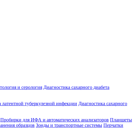
ология и серология
Диагностика сахарного диабета
 латентной туберкулезной инфекции
Диагностика сахарного
Пробирки для ИФА и автоматических анализаторов
Планшеты
ранения образцов
Зонды и транспортные системы
Перчатки