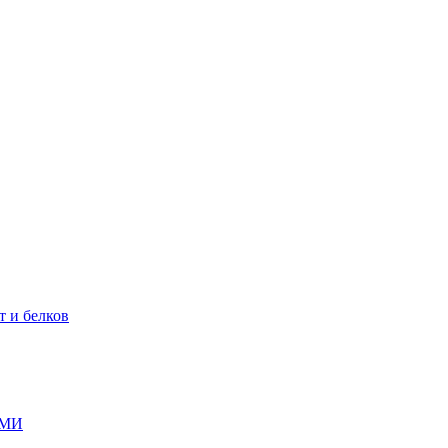
т и белков
ГМИ