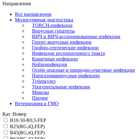
Направления
Все направления
Молекулярная диагностика
TORCH-инфекции
Вирусные гепатиты
ВИЧ и ВИЧ-ассоциированные инфекции
Герпес-вирусные инфекции
Гнойно-септические инфекции
Инфекции респираторного тракта
Кишечные инфекции
Нейроинфекции
Особо опасные и природно-очаговые инфекции
Папилломавирусные инфекции
Туберкулез
Урогенитальные инфекции
Микозы
Прочие
Ветеринария и ГМО
Кат. Номер
B10-50-R0,5-FEP
B25(RG,iQ,FEP)
B45(RG,iQ,FEP)
B62(RG,iQ,FEP)