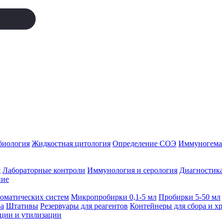
биология
Жидкостная цитология
Определение СОЭ
Иммуногемат
я
Лабораторные контроли
Иммунология и серология
Диагностика
ние
томатических систем
Микропробирки 0,1-5 мл
Пробирки 5-50 мл
а
Штативы
Резервуары для реагентов
Контейнеры для сбора и х
ации и утилизации