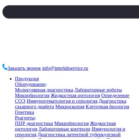
Заказать звонок
info@interlabservice.ru
Продукция
Оборудование
Молекулярная диагностика
Лабораторные роботы
Микробиология
Жидкостная цитология
Определение
СОЭ
Иммуногематология и серология
Диагностика
сахарного диабета
Микроскопия
Клеточная биология
Генетика
Реагенты
ПЦР диагностика
Микробиология
Жидкостная
цитология
Лабораторные контроли
Иммунология и
серология
Диагностика латентной туберкулезной