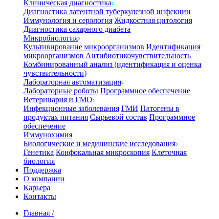
Клиническая диагностика
Диагностика латентной туберкулезной инфекции
Иммунология и серология
Жидкостная цитология
Диагностика сахарного диабета
Микробиология
Культивирование микроорганизмов
Идентификация
микроорганизмов
Антибиотикочувствительность
Комбинированный анализ (идентификация и оценка
чувствительности)
Лабораторная автоматизация
Лабораторные роботы
Программное обеспечение
Ветеринария и ГМО
Инфекционные заболевания
ГМИ
Патогены в
продуктах питания
Сырьевой состав
Программное
обеспечение
Иммунохимия
Биологические и медицинские исследования
Генетика
Конфокальная микроскопия
Клеточная
биология
Поддержка
О компании
Карьера
Контакты
Главная
/