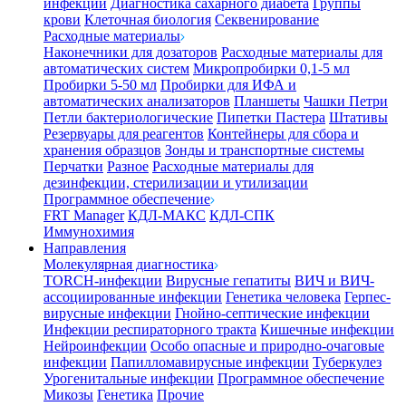
инфекции
Диагностика сахарного диабета
Группы
крови
Клеточная биология
Секвенирование
Расходные материалы
Наконечники для дозаторов
Расходные материалы для
автоматических систем
Микропробирки 0,1-5 мл
Пробирки 5-50 мл
Пробирки для ИФА и
автоматических анализаторов
Планшеты
Чашки Петри
Петли бактериологические
Пипетки Пастера
Штативы
Резервуары для реагентов
Контейнеры для сбора и
хранения образцов
Зонды и транспортные системы
Перчатки
Разное
Расходные материалы для
дезинфекции, стерилизации и утилизации
Программное обеспечение
FRT Manager
КДЛ-МАКС
КДЛ-СПК
Иммунохимия
Направления
Молекулярная диагностика
TORCH-инфекции
Вирусные гепатиты
ВИЧ и ВИЧ-
ассоциированные инфекции
Генетика человека
Герпес-
вирусные инфекции
Гнойно-септические инфекции
Инфекции респираторного тракта
Кишечные инфекции
Нейроинфекции
Особо опасные и природно-очаговые
инфекции
Папилломавирусные инфекции
Туберкулез
Урогенитальные инфекции
Программное обеспечение
Микозы
Генетика
Прочие