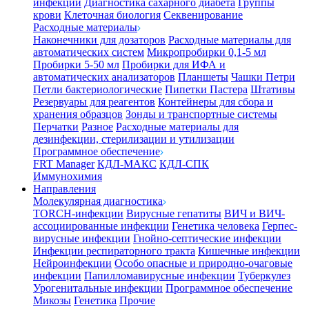
инфекции
Диагностика сахарного диабета
Группы
крови
Клеточная биология
Секвенирование
Расходные материалы
Наконечники для дозаторов
Расходные материалы для
автоматических систем
Микропробирки 0,1-5 мл
Пробирки 5-50 мл
Пробирки для ИФА и
автоматических анализаторов
Планшеты
Чашки Петри
Петли бактериологические
Пипетки Пастера
Штативы
Резервуары для реагентов
Контейнеры для сбора и
хранения образцов
Зонды и транспортные системы
Перчатки
Разное
Расходные материалы для
дезинфекции, стерилизации и утилизации
Программное обеспечение
FRT Manager
КДЛ-МАКС
КДЛ-СПК
Иммунохимия
Направления
Молекулярная диагностика
TORCH-инфекции
Вирусные гепатиты
ВИЧ и ВИЧ-
ассоциированные инфекции
Генетика человека
Герпес-
вирусные инфекции
Гнойно-септические инфекции
Инфекции респираторного тракта
Кишечные инфекции
Нейроинфекции
Особо опасные и природно-очаговые
инфекции
Папилломавирусные инфекции
Туберкулез
Урогенитальные инфекции
Программное обеспечение
Микозы
Генетика
Прочие