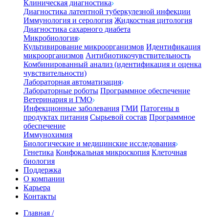
Клиническая диагностика
Диагностика латентной туберкулезной инфекции
Иммунология и серология
Жидкостная цитология
Диагностика сахарного диабета
Микробиология
Культивирование микроорганизмов
Идентификация
микроорганизмов
Антибиотикочувствительность
Комбинированный анализ (идентификация и оценка
чувствительности)
Лабораторная автоматизация
Лабораторные роботы
Программное обеспечение
Ветеринария и ГМО
Инфекционные заболевания
ГМИ
Патогены в
продуктах питания
Сырьевой состав
Программное
обеспечение
Иммунохимия
Биологические и медицинские исследования
Генетика
Конфокальная микроскопия
Клеточная
биология
Поддержка
О компании
Карьера
Контакты
Главная
/