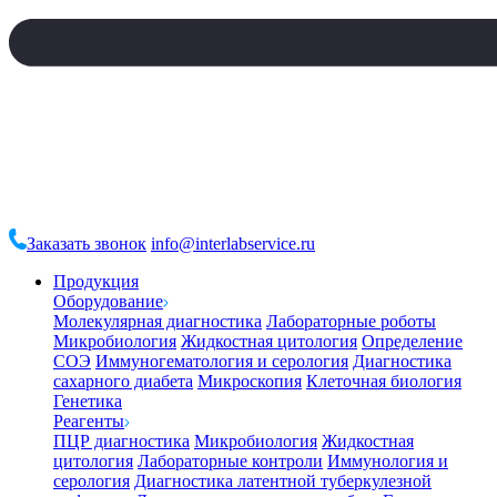
Заказать звонок
info@interlabservice.ru
Продукция
Оборудование
Молекулярная диагностика
Лабораторные роботы
Микробиология
Жидкостная цитология
Определение
СОЭ
Иммуногематология и серология
Диагностика
сахарного диабета
Микроскопия
Клеточная биология
Генетика
Реагенты
ПЦР диагностика
Микробиология
Жидкостная
цитология
Лабораторные контроли
Иммунология и
серология
Диагностика латентной туберкулезной