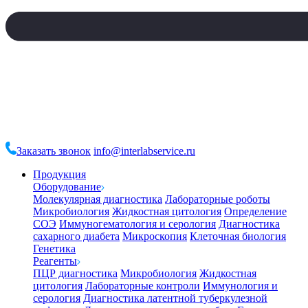
Заказать звонок
info@interlabservice.ru
Продукция
Оборудование
Молекулярная диагностика
Лабораторные роботы
Микробиология
Жидкостная цитология
Определение
СОЭ
Иммуногематология и серология
Диагностика
сахарного диабета
Микроскопия
Клеточная биология
Генетика
Реагенты
ПЦР диагностика
Микробиология
Жидкостная
цитология
Лабораторные контроли
Иммунология и
серология
Диагностика латентной туберкулезной