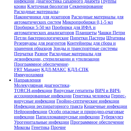
инфекции
Диагностика сахарного диабета
Группы
крови
Клеточная биология
Секвенирование
Расходные материалы
Наконечники для дозаторов
Расходные материалы для
автоматических систем
Микропробирки 0,1-5 мл
Пробирки 5-50 мл
Пробирки для ИФА и
автоматических анализаторов
Планшеты
Чашки Петри
Петли бактериологические
Пипетки Пастера
Штативы
Резервуары для реагентов
Контейнеры для сбора и
хранения образцов
Зонды и транспортные системы
Перчатки
Разное
Расходные материалы для
дезинфекции, стерилизации и утилизации
Программное обеспечение
FRT Manager
КДЛ-МАКС
КДЛ-СПК
Иммунохимия
Направления
Молекулярная диагностика
TORCH-инфекции
Вирусные гепатиты
ВИЧ и ВИЧ-
ассоциированные инфекции
Генетика человека
Герпес-
вирусные инфекции
Гнойно-септические инфекции
Инфекции респираторного тракта
Кишечные инфекции
Нейроинфекции
Особо опасные и природно-очаговые
инфекции
Папилломавирусные инфекции
Туберкулез
Урогенитальные инфекции
Программное обеспечение
Микозы
Генетика
Прочие