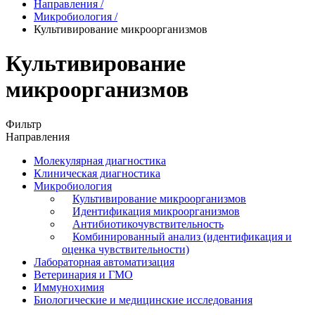
Направления
/
Микробиология
/
Культивирование микроорганизмов
Культивирование
микроорганизмов
Фильтр
Направления
Молекулярная диагностика
Клиническая диагностика
Микробиология
Культивирование микроорганизмов
Идентификация микроорганизмов
Антибиотикочувствительность
Комбинированный анализ (идентификация и
оценка чувствительности)
Лабораторная автоматизация
Ветеринария и ГМО
Иммунохимия
Биологические и медицинские исследования