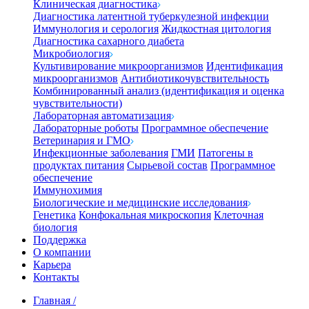
Клиническая диагностика
Диагностика латентной туберкулезной инфекции
Иммунология и серология
Жидкостная цитология
Диагностика сахарного диабета
Микробиология
Культивирование микроорганизмов
Идентификация
микроорганизмов
Антибиотикочувствительность
Комбинированный анализ (идентификация и оценка
чувствительности)
Лабораторная автоматизация
Лабораторные роботы
Программное обеспечение
Ветеринария и ГМО
Инфекционные заболевания
ГМИ
Патогены в
продуктах питания
Сырьевой состав
Программное
обеспечение
Иммунохимия
Биологические и медицинские исследования
Генетика
Конфокальная микроскопия
Клеточная
биология
Поддержка
О компании
Карьера
Контакты
Главная
/