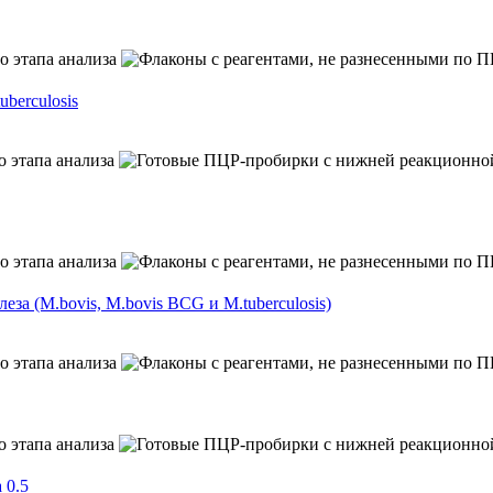
berculosis
а (M.bovis, M.bovis BCG и M.tuberculosis)
 0.5