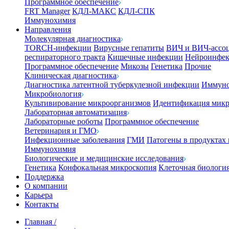
Программное обеспечение
FRT Manager
КДЛ-МАКС
КДЛ-СПК
Иммунохимия
Направления
Молекулярная диагностика
TORCH-инфекции
Вирусные гепатиты
ВИЧ и ВИЧ-ассо
респираторного тракта
Кишечные инфекции
Нейроинфе
Программное обеспечение
Микозы
Генетика
Прочие
Клиническая диагностика
Диагностика латентной туберкулезной инфекции
Иммуно
Микробиология
Культивирование микроорганизмов
Идентификация микр
Лабораторная автоматизация
Лабораторные роботы
Программное обеспечение
Ветеринария и ГМО
Инфекционные заболевания
ГМИ
Патогены в продуктах
Иммунохимия
Биологические и медицинские исследования
Генетика
Конфокальная микроскопия
Клеточная биологи
Поддержка
О компании
Карьера
Контакты
Главная
/