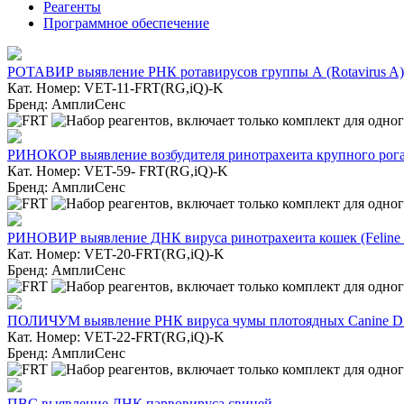
Реагенты
Программное обеспечение
РОТАВИР выявление РНК ротавирусов группы А (Rotavirus A)
Кат. Номер: VET-11-FRT(RG,iQ)-K
Бренд: АмплиСенс
РИНОКОР выявление возбудителя ринотрахеита крупного рога
Кат. Номер: VET-59- FRT(RG,iQ)-K
Бренд: АмплиСенс
РИНОВИР выявление ДНК вируса ринотрахеита кошек (Feline h
Кат. Номер: VET-20-FRT(RG,iQ)-K
Бренд: АмплиСенс
ПОЛИЧУМ выявление РНК вируса чумы плотоядных Canine Dis
Кат. Номер: VET-22-FRT(RG,iQ)-K
Бренд: АмплиСенс
ПВС выявление ДНК парвовируса свиней