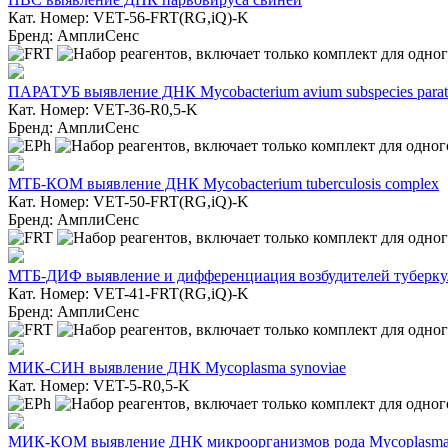
Кат. Номер: VET-56-FRT(RG,iQ)-K
Бренд: АмплиСенс
ПАРАТУБ выявление ДНК Mycobacterium avium subspecies paratu
Кат. Номер: VET-36-R0,5-K
Бренд: АмплиСенс
МТБ-КОМ выявление ДНК Mycobacterium tuberculosis complex
Кат. Номер: VET-50-FRT(RG,iQ)-K
Бренд: АмплиСенс
МТБ-ДИФ выявление и дифференциация возбудителей туберкулез
Кат. Номер: VET-41-FRT(RG,iQ)-K
Бренд: АмплиСенс
МИК-СИН выявление ДНК Mycoplasma synoviae
Кат. Номер: VET-5-R0,5-K
МИК-КОМ выявление ДНК микроорганизмов рода Mycoplasma