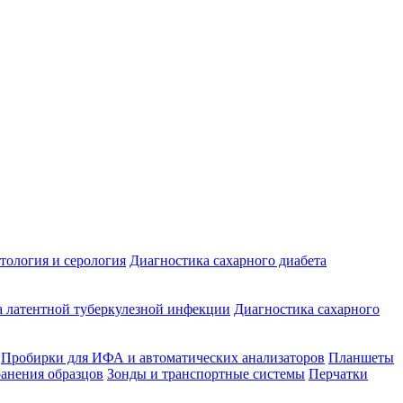
ология и серология
Диагностика сахарного диабета
 латентной туберкулезной инфекции
Диагностика сахарного
Пробирки для ИФА и автоматических анализаторов
Планшеты
ранения образцов
Зонды и транспортные системы
Перчатки