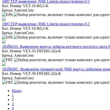
ЛИСТЕР выявление ДНК Listeria monocytogenes 0,5
Кат. Номер: VET-10-R0,5-K
Бренд: АмплиСенс
ЛИСТЕР выявление ДНК Listeria monocytogenes 0,2
Кат. Номер: VET-10-R0,2-K
Бренд: АмплиСенс
ЛЕЙКОЗ. Выявление вируса лейкоза крупного рогатого скота 
Кат. Номер: VET-35-FRT(RG,iQ)-K
Бренд: АмплиСенс
ЛЕЙКИС. Выявление провирусной ДНК вируса лейкемии кошек 
Кат. Номер: VET-39-FRT(RG,iQ)-K
Бренд: АмплиСенс
Назад
1
2
3
4