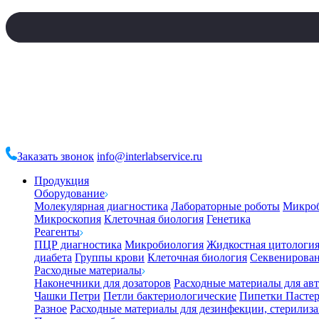
Заказать звонок
info@interlabservice.ru
Продукция
Оборудование
Молекулярная диагностика
Лабораторные роботы
Микро
Микроскопия
Клеточная биология
Генетика
Реагенты
ПЦР диагностика
Микробиология
Жидкостная цитологи
диабета
Группы крови
Клеточная биология
Секвенирова
Расходные материалы
Наконечники для дозаторов
Расходные материалы для ав
Чашки Петри
Петли бактериологические
Пипетки Пастер
Разное
Расходные материалы для дезинфекции, стерилиз