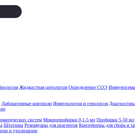
биология
Жидкостная цитология
Определение СОЭ
Иммуногемат
я
Лабораторные контроли
Иммунология и серология
Диагностика
ние
томатических систем
Микропробирки 0,1-5 мл
Пробирки 5-50 мл
а
Штативы
Резервуары для реагентов
Контейнеры для сбора и х
ации и утилизации