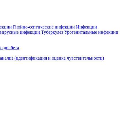
фекции
Гнойно-септические инфекции
Инфекции
вирусные инфекции
Туберкулез
Урогенитальные инфекции
о диабета
нализ (идентификация и оценка чувствительности)