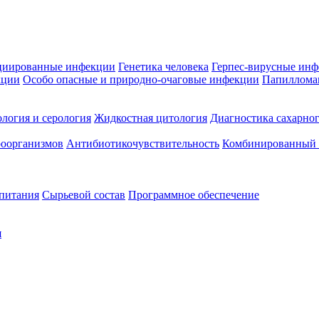
циированные инфекции
Генетика человека
Герпес-вирусные ин
кции
Особо опасные и природно-очаговые инфекции
Папиллома
логия и серология
Жидкостная цитология
Диагностика сахарног
оорганизмов
Антибиотикочувствительность
Комбинированный а
 питания
Сырьевой состав
Программное обеспечение
я