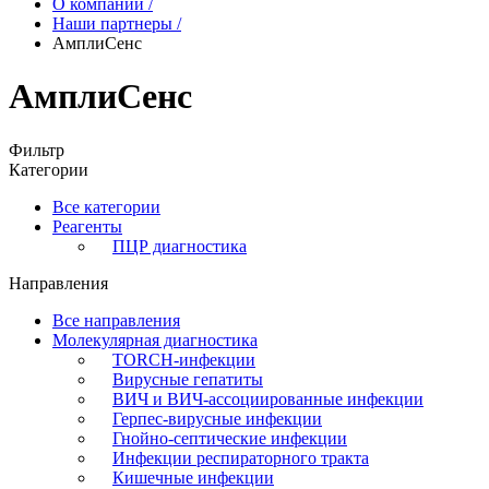
О компании
/
Наши партнеры
/
АмплиСенс
АмплиСенс
Фильтр
Категории
Все категории
Реагенты
ПЦР диагностика
Направления
Все направления
Молекулярная диагностика
TORCH-инфекции
Вирусные гепатиты
ВИЧ и ВИЧ-ассоциированные инфекции
Герпес-вирусные инфекции
Гнойно-септические инфекции
Инфекции респираторного тракта
Кишечные инфекции