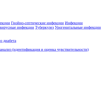
фекции
Гнойно-септические инфекции
Инфекции
вирусные инфекции
Туберкулез
Урогенитальные инфекции
о диабета
нализ (идентификация и оценка чувствительности)