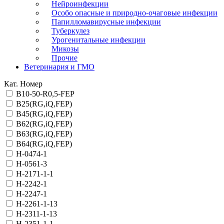
Нейроинфекции
Особо опасные и природно-очаговые инфекции
Папилломавирусные инфекции
Туберкулез
Урогенитальные инфекции
Микозы
Прочие
Ветеринария и ГМО
Кат. Номер
B10-50-R0,5-FEP
B25(RG,iQ,FEP)
B45(RG,iQ,FEP)
B62(RG,iQ,FEP)
B63(RG,iQ,FEP)
B64(RG,iQ,FEP)
H-0474-1
H-0561-3
H-2171-1-1
H-2242-1
H-2247-1
H-2261-1-13
H-2311-1-13
H-2351-1-1