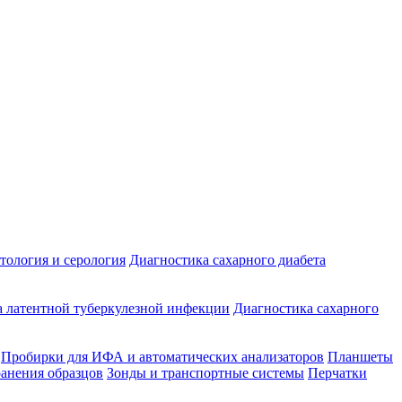
ология и серология
Диагностика сахарного диабета
 латентной туберкулезной инфекции
Диагностика сахарного
Пробирки для ИФА и автоматических анализаторов
Планшеты
ранения образцов
Зонды и транспортные системы
Перчатки