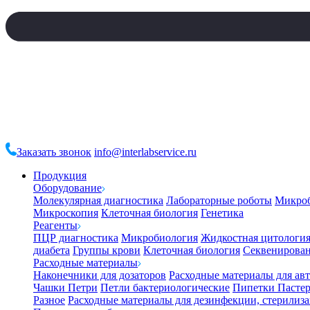
Заказать звонок
info@interlabservice.ru
Продукция
Оборудование
Молекулярная диагностика
Лабораторные роботы
Микро
Микроскопия
Клеточная биология
Генетика
Реагенты
ПЦР диагностика
Микробиология
Жидкостная цитологи
диабета
Группы крови
Клеточная биология
Секвенирова
Расходные материалы
Наконечники для дозаторов
Расходные материалы для ав
Чашки Петри
Петли бактериологические
Пипетки Пастер
Разное
Расходные материалы для дезинфекции, стерилиз