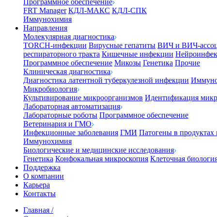
Программное обеспечение
FRT Manager
КДЛ-МАКС
КДЛ-СПК
Иммунохимия
Направления
Молекулярная диагностика
TORCH-инфекции
Вирусные гепатиты
ВИЧ и ВИЧ-ассо
респираторного тракта
Кишечные инфекции
Нейроинфе
Программное обеспечение
Микозы
Генетика
Прочие
Клиническая диагностика
Диагностика латентной туберкулезной инфекции
Иммуно
Микробиология
Культивирование микроорганизмов
Идентификация микр
Лабораторная автоматизация
Лабораторные роботы
Программное обеспечение
Ветеринария и ГМО
Инфекционные заболевания
ГМИ
Патогены в продуктах
Иммунохимия
Биологические и медицинские исследования
Генетика
Конфокальная микроскопия
Клеточная биологи
Поддержка
О компании
Карьера
Контакты
Главная
/