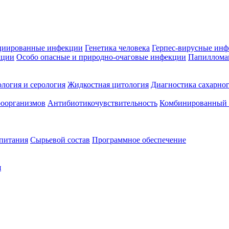
циированные инфекции
Генетика человека
Герпес-вирусные ин
кции
Особо опасные и природно-очаговые инфекции
Папиллома
логия и серология
Жидкостная цитология
Диагностика сахарног
оорганизмов
Антибиотикочувствительность
Комбинированный а
 питания
Сырьевой состав
Программное обеспечение
я