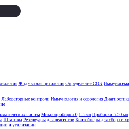
биология
Жидкостная цитология
Определение СОЭ
Иммуногемат
я
Лабораторные контроли
Иммунология и серология
Диагностика
ние
томатических систем
Микропробирки 0,1-5 мл
Пробирки 5-50 мл
а
Штативы
Резервуары для реагентов
Контейнеры для сбора и х
ации и утилизации