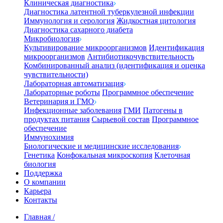
Клиническая диагностика
Диагностика латентной туберкулезной инфекции
Иммунология и серология
Жидкостная цитология
Диагностика сахарного диабета
Микробиология
Культивирование микроорганизмов
Идентификация
микроорганизмов
Антибиотикочувствительность
Комбинированный анализ (идентификация и оценка
чувствительности)
Лабораторная автоматизация
Лабораторные роботы
Программное обеспечение
Ветеринария и ГМО
Инфекционные заболевания
ГМИ
Патогены в
продуктах питания
Сырьевой состав
Программное
обеспечение
Иммунохимия
Биологические и медицинские исследования
Генетика
Конфокальная микроскопия
Клеточная
биология
Поддержка
О компании
Карьера
Контакты
Главная
/