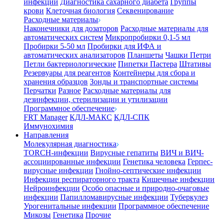
инфекции
Диагностика сахарного диабета
Группы
крови
Клеточная биология
Секвенирование
Расходные материалы
Наконечники для дозаторов
Расходные материалы для
автоматических систем
Микропробирки 0,1-5 мл
Пробирки 5-50 мл
Пробирки для ИФА и
автоматических анализаторов
Планшеты
Чашки Петри
Петли бактериологические
Пипетки Пастера
Штативы
Резервуары для реагентов
Контейнеры для сбора и
хранения образцов
Зонды и транспортные системы
Перчатки
Разное
Расходные материалы для
дезинфекции, стерилизации и утилизации
Программное обеспечение
FRT Manager
КДЛ-МАКС
КДЛ-СПК
Иммунохимия
Направления
Молекулярная диагностика
TORCH-инфекции
Вирусные гепатиты
ВИЧ и ВИЧ-
ассоциированные инфекции
Генетика человека
Герпес-
вирусные инфекции
Гнойно-септические инфекции
Инфекции респираторного тракта
Кишечные инфекции
Нейроинфекции
Особо опасные и природно-очаговые
инфекции
Папилломавирусные инфекции
Туберкулез
Урогенитальные инфекции
Программное обеспечение
Микозы
Генетика
Прочие