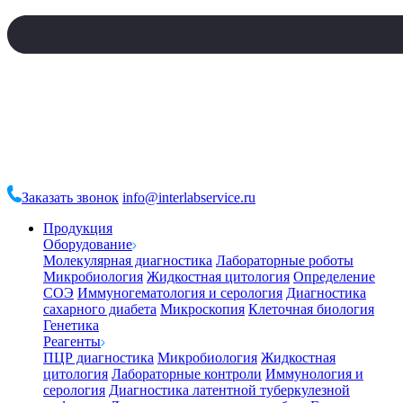
Заказать звонок
info@interlabservice.ru
Продукция
Оборудование
Молекулярная диагностика
Лабораторные роботы
Микробиология
Жидкостная цитология
Определение
СОЭ
Иммуногематология и серология
Диагностика
сахарного диабета
Микроскопия
Клеточная биология
Генетика
Реагенты
ПЦР диагностика
Микробиология
Жидкостная
цитология
Лабораторные контроли
Иммунология и
серология
Диагностика латентной туберкулезной