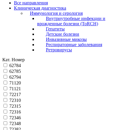
Все направления
Клиническая диагностика
Иммунология и серология
Внутриутробные инфекции и
врожденные болезни (ToRCH)
Гепатиты
Детские болезни
Инвазивные микозы
Респираторные заболевания
Ретровирусы
Кат. Номер
62784
62785
62794
71120
71121
72217
72310
72315
72316
72346
72348
72382