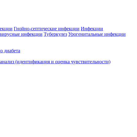
фекции
Гнойно-септические инфекции
Инфекции
вирусные инфекции
Туберкулез
Урогенитальные инфекции
о диабета
нализ (идентификация и оценка чувствительности)