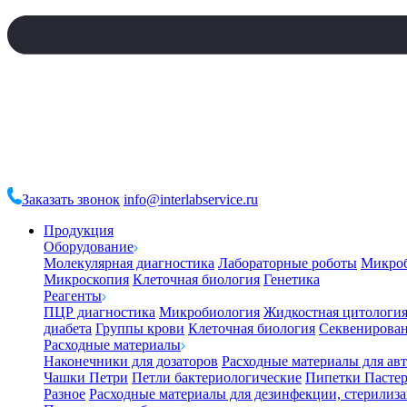
Заказать звонок
info@interlabservice.ru
Продукция
Оборудование
Молекулярная диагностика
Лабораторные роботы
Микро
Микроскопия
Клеточная биология
Генетика
Реагенты
ПЦР диагностика
Микробиология
Жидкостная цитологи
диабета
Группы крови
Клеточная биология
Секвенирова
Расходные материалы
Наконечники для дозаторов
Расходные материалы для ав
Чашки Петри
Петли бактериологические
Пипетки Пастер
Разное
Расходные материалы для дезинфекции, стерилиз