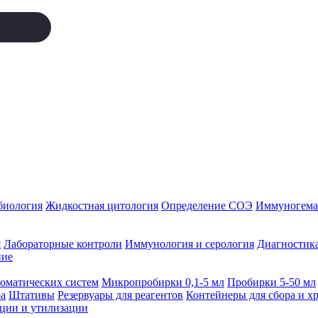
биология
Жидкостная цитология
Определение СОЭ
Иммуногемат
я
Лабораторные контроли
Иммунология и серология
Диагностика
ние
томатических систем
Микропробирки 0,1-5 мл
Пробирки 5-50 мл
а
Штативы
Резервуары для реагентов
Контейнеры для сбора и х
ации и утилизации