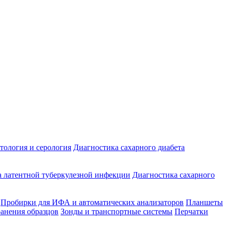
ология и серология
Диагностика сахарного диабета
 латентной туберкулезной инфекции
Диагностика сахарного
Пробирки для ИФА и автоматических анализаторов
Планшеты
ранения образцов
Зонды и транспортные системы
Перчатки