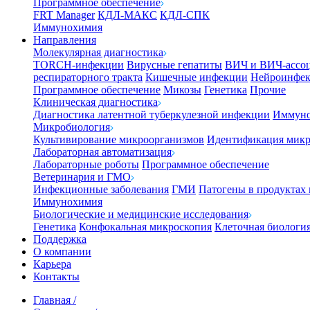
Программное обеспечение
FRT Manager
КДЛ-МАКС
КДЛ-СПК
Иммунохимия
Направления
Молекулярная диагностика
TORCH-инфекции
Вирусные гепатиты
ВИЧ и ВИЧ-ассо
респираторного тракта
Кишечные инфекции
Нейроинфе
Программное обеспечение
Микозы
Генетика
Прочие
Клиническая диагностика
Диагностика латентной туберкулезной инфекции
Иммуно
Микробиология
Культивирование микроорганизмов
Идентификация микр
Лабораторная автоматизация
Лабораторные роботы
Программное обеспечение
Ветеринария и ГМО
Инфекционные заболевания
ГМИ
Патогены в продуктах
Иммунохимия
Биологические и медицинские исследования
Генетика
Конфокальная микроскопия
Клеточная биологи
Поддержка
О компании
Карьера
Контакты
Главная
/