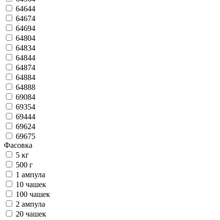
64644
64674
64694
64804
64834
64844
64874
64884
64888
69084
69354
69444
69624
69675
Фасовка
5 кг
500 г
1 ампула
10 чашек
100 чашек
2 ампула
20 чашек