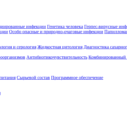
циированные инфекции
Генетика человека
Герпес-вирусные ин
кции
Особо опасные и природно-очаговые инфекции
Папиллома
логия и серология
Жидкостная цитология
Диагностика сахарног
оорганизмов
Антибиотикочувствительность
Комбинированный а
 питания
Сырьевой состав
Программное обеспечение
я