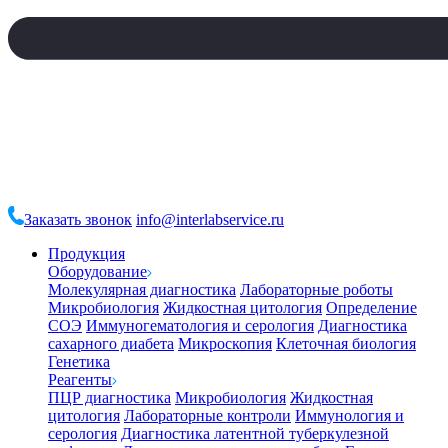
Заказать звонок
info@interlabservice.ru
Продукция
Оборудование
Молекулярная диагностика
Лабораторные роботы
Микробиология
Жидкостная цитология
Определение
СОЭ
Иммуногематология и серология
Диагностика
сахарного диабета
Микроскопия
Клеточная биология
Генетика
Реагенты
ПЦР диагностика
Микробиология
Жидкостная
цитология
Лабораторные контроли
Иммунология и
серология
Диагностика латентной туберкулезной