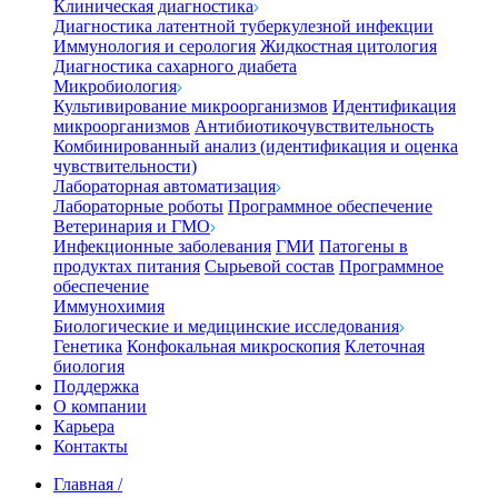
Клиническая диагностика
Диагностика латентной туберкулезной инфекции
Иммунология и серология
Жидкостная цитология
Диагностика сахарного диабета
Микробиология
Культивирование микроорганизмов
Идентификация
микроорганизмов
Антибиотикочувствительность
Комбинированный анализ (идентификация и оценка
чувствительности)
Лабораторная автоматизация
Лабораторные роботы
Программное обеспечение
Ветеринария и ГМО
Инфекционные заболевания
ГМИ
Патогены в
продуктах питания
Сырьевой состав
Программное
обеспечение
Иммунохимия
Биологические и медицинские исследования
Генетика
Конфокальная микроскопия
Клеточная
биология
Поддержка
О компании
Карьера
Контакты
Главная
/