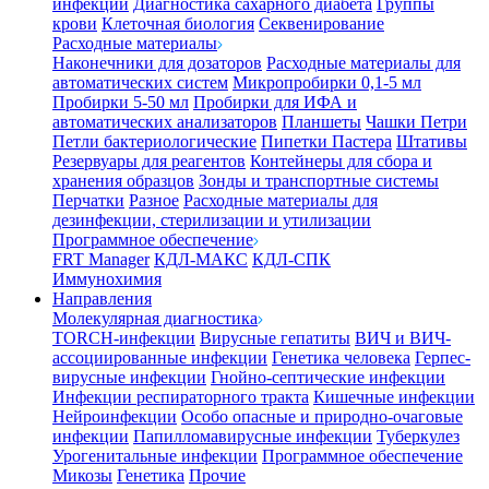
инфекции
Диагностика сахарного диабета
Группы
крови
Клеточная биология
Секвенирование
Расходные материалы
Наконечники для дозаторов
Расходные материалы для
автоматических систем
Микропробирки 0,1-5 мл
Пробирки 5-50 мл
Пробирки для ИФА и
автоматических анализаторов
Планшеты
Чашки Петри
Петли бактериологические
Пипетки Пастера
Штативы
Резервуары для реагентов
Контейнеры для сбора и
хранения образцов
Зонды и транспортные системы
Перчатки
Разное
Расходные материалы для
дезинфекции, стерилизации и утилизации
Программное обеспечение
FRT Manager
КДЛ-МАКС
КДЛ-СПК
Иммунохимия
Направления
Молекулярная диагностика
TORCH-инфекции
Вирусные гепатиты
ВИЧ и ВИЧ-
ассоциированные инфекции
Генетика человека
Герпес-
вирусные инфекции
Гнойно-септические инфекции
Инфекции респираторного тракта
Кишечные инфекции
Нейроинфекции
Особо опасные и природно-очаговые
инфекции
Папилломавирусные инфекции
Туберкулез
Урогенитальные инфекции
Программное обеспечение
Микозы
Генетика
Прочие