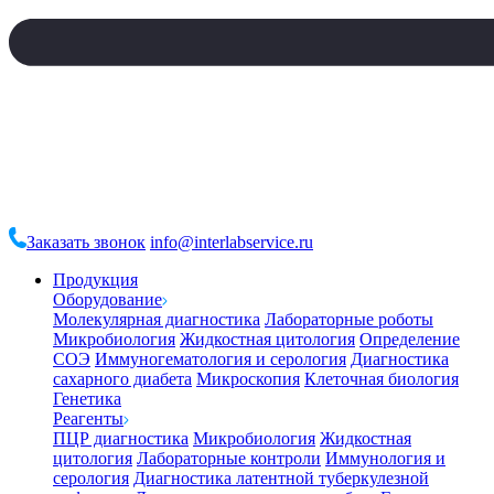
Заказать звонок
info@interlabservice.ru
Продукция
Оборудование
Молекулярная диагностика
Лабораторные роботы
Микробиология
Жидкостная цитология
Определение
СОЭ
Иммуногематология и серология
Диагностика
сахарного диабета
Микроскопия
Клеточная биология
Генетика
Реагенты
ПЦР диагностика
Микробиология
Жидкостная
цитология
Лабораторные контроли
Иммунология и
серология
Диагностика латентной туберкулезной