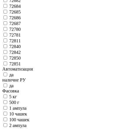
72682
72684
72685
72686
72687
72780
72781
72811
72840
72842
72850
72851
Автоматизация
да
наличие РУ
да
Фасовка
5 кг
500 г
1 ампула
10 чашек
100 чашек
2 ампула