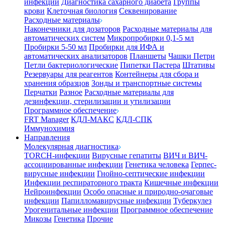
инфекции
Диагностика сахарного диабета
Группы
крови
Клеточная биология
Секвенирование
Расходные материалы
Наконечники для дозаторов
Расходные материалы для
автоматических систем
Микропробирки 0,1-5 мл
Пробирки 5-50 мл
Пробирки для ИФА и
автоматических анализаторов
Планшеты
Чашки Петри
Петли бактериологические
Пипетки Пастера
Штативы
Резервуары для реагентов
Контейнеры для сбора и
хранения образцов
Зонды и транспортные системы
Перчатки
Разное
Расходные материалы для
дезинфекции, стерилизации и утилизации
Программное обеспечение
FRT Manager
КДЛ-МАКС
КДЛ-СПК
Иммунохимия
Направления
Молекулярная диагностика
TORCH-инфекции
Вирусные гепатиты
ВИЧ и ВИЧ-
ассоциированные инфекции
Генетика человека
Герпес-
вирусные инфекции
Гнойно-септические инфекции
Инфекции респираторного тракта
Кишечные инфекции
Нейроинфекции
Особо опасные и природно-очаговые
инфекции
Папилломавирусные инфекции
Туберкулез
Урогенитальные инфекции
Программное обеспечение
Микозы
Генетика
Прочие