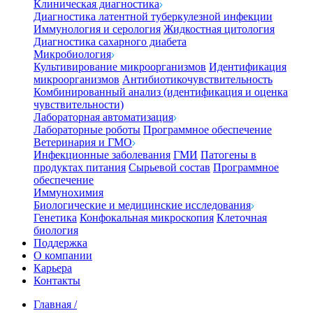
Клиническая диагностика
Диагностика латентной туберкулезной инфекции
Иммунология и серология
Жидкостная цитология
Диагностика сахарного диабета
Микробиология
Культивирование микроорганизмов
Идентификация
микроорганизмов
Антибиотикочувствительность
Комбинированный анализ (идентификация и оценка
чувствительности)
Лабораторная автоматизация
Лабораторные роботы
Программное обеспечение
Ветеринария и ГМО
Инфекционные заболевания
ГМИ
Патогены в
продуктах питания
Сырьевой состав
Программное
обеспечение
Иммунохимия
Биологические и медицинские исследования
Генетика
Конфокальная микроскопия
Клеточная
биология
Поддержка
О компании
Карьера
Контакты
Главная
/