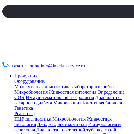
Заказать звонок
info@interlabservice.ru
Продукция
Оборудование
Молекулярная диагностика
Лабораторные роботы
Микробиология
Жидкостная цитология
Определение
СОЭ
Иммуногематология и серология
Диагностика
сахарного диабета
Микроскопия
Клеточная биология
Генетика
Реагенты
ПЦР диагностика
Микробиология
Жидкостная
цитология
Лабораторные контроли
Иммунология и
серология
Диагностика латентной туберкулезной