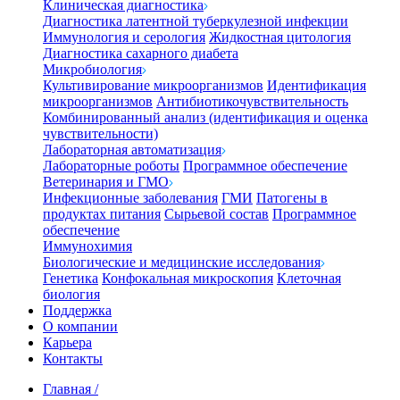
Клиническая диагностика
Диагностика латентной туберкулезной инфекции
Иммунология и серология
Жидкостная цитология
Диагностика сахарного диабета
Микробиология
Культивирование микроорганизмов
Идентификация
микроорганизмов
Антибиотикочувствительность
Комбинированный анализ (идентификация и оценка
чувствительности)
Лабораторная автоматизация
Лабораторные роботы
Программное обеспечение
Ветеринария и ГМО
Инфекционные заболевания
ГМИ
Патогены в
продуктах питания
Сырьевой состав
Программное
обеспечение
Иммунохимия
Биологические и медицинские исследования
Генетика
Конфокальная микроскопия
Клеточная
биология
Поддержка
О компании
Карьера
Контакты
Главная
/