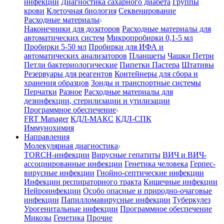
инфекции
Диагностика сахарного диабета
Группы
крови
Клеточная биология
Секвенирование
Расходные материалы
Наконечники для дозаторов
Расходные материалы для
автоматических систем
Микропробирки 0,1-5 мл
Пробирки 5-50 мл
Пробирки для ИФА и
автоматических анализаторов
Планшеты
Чашки Петри
Петли бактериологические
Пипетки Пастера
Штативы
Резервуары для реагентов
Контейнеры для сбора и
хранения образцов
Зонды и транспортные системы
Перчатки
Разное
Расходные материалы для
дезинфекции, стерилизации и утилизации
Программное обеспечение
FRT Manager
КДЛ-МАКС
КДЛ-СПК
Иммунохимия
Направления
Молекулярная диагностика
TORCH-инфекции
Вирусные гепатиты
ВИЧ и ВИЧ-
ассоциированные инфекции
Генетика человека
Герпес-
вирусные инфекции
Гнойно-септические инфекции
Инфекции респираторного тракта
Кишечные инфекции
Нейроинфекции
Особо опасные и природно-очаговые
инфекции
Папилломавирусные инфекции
Туберкулез
Урогенитальные инфекции
Программное обеспечение
Микозы
Генетика
Прочие