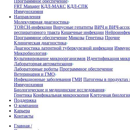
Программное обеспечение
FRT Manager
КДЛ-МАКС
КДЛ-СПК
Иммунохимия
Направления
Молекулярная диагностика
TORCH-инфекции
Вирусные гепатиты
ВИЧ и ВИЧ-ассо
респираторного тракта
Кишечные инфекции
Нейроинфе
Программное обеспечение
Микозы
Генетика
Прочие
Клиническая диагностика
Диагностика латентной туберкулезной инфекции
Иммуно
Микробиология
Культивирование микроорганизмов
Идентификация микр
Лабораторная автоматизация
Лабораторные роботы
Программное обеспечение
Ветеринария и ГМО
Инфекционные заболевания
ГМИ
Патогены в продуктах
Иммунохимия
Биологические и медицинские исследования
Генетика
Конфокальная микроскопия
Клеточная биологи
Поддержка
О компании
Карьера
Контакты
Главная
/