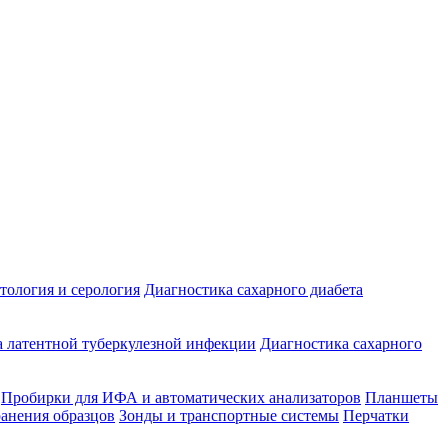
ология и серология
Диагностика сахарного диабета
 латентной туберкулезной инфекции
Диагностика сахарного
Пробирки для ИФА и автоматических анализаторов
Планшеты
ранения образцов
Зонды и транспортные системы
Перчатки