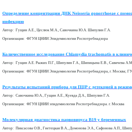
Определение концентрации ДНК Neisseria gonorrhoeae с пом
инфекцию
Автор: Гущин А.Е., Цеслюк М.А., Савочкина Ю.А. Шипулин Г.А.
Организация: ФГУН ЦНИИ Эпидемиологии Роспотребнадзора
Количественное исследование Chlamydia trachomatis в клини
Автор: Гущин А.Е. Рыжих П.Г., Шипулин Г.А., Шипицына Е.В., Савичева А.М
Организация: ФГУН ЦНИИ Эпидемиологии Роспотребнадзора, г. Москва; ГУ Н
Результаты испытаний прибора для ПЦР с детекцией в режиме
Автор: Савочкина Ю.А., Гущин А.Е., Куевда Д.А., Шипулин Г.А.
Организация: ФГУН ЦНИИ эпидемиологии Роспотребнадзора. г. Москва
Молекулярная диагностика парвовируса В19 у беременных
Автор: Пиксасова О.В., Гнетецкая В.А., Домонова Э.А., Сафонова А.П., Шип