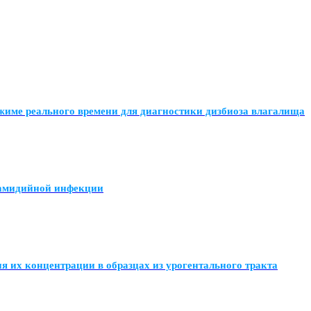
режиме реального времени для диагностики дизбиоза влагалища
ламидийной инфекции
я их концентрации в образцах из урогентального тракта