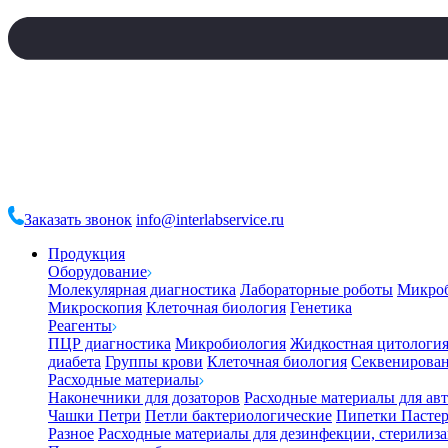
Заказать звонок
info@interlabservice.ru
Продукция
Оборудование
Молекулярная диагностика
Лабораторные роботы
Микро
Микроскопия
Клеточная биология
Генетика
Реагенты
ПЦР диагностика
Микробиология
Жидкостная цитологи
диабета
Группы крови
Клеточная биология
Секвенирова
Расходные материалы
Наконечники для дозаторов
Расходные материалы для ав
Чашки Петри
Петли бактериологические
Пипетки Пастер
Разное
Расходные материалы для дезинфекции, стерилиз