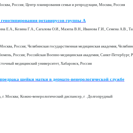
ква, Россия; Центр планирования семьи и репродукции, Москва, Россия
 генотипирования ротавирусов группы А
 Е.А., Козина Г.А., Сагалова О.И., Мазепа В.Н., Иванова Г.И., Семена А.В., Та
сква, Россия; Челябинская государственная медицинская академия, Челябинс
юмень, Россия; Российская Военно-медицинская академия, Санкт-Петербург, Р
осточный медицинский университет, Хабаровск, Россия
предрака шейки матки в дермато-венерологической службе
. Москва; Кожно-венерологический диспансер, г . Долгопрудный