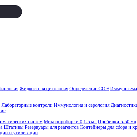
биология
Жидкостная цитология
Определение СОЭ
Иммуногемат
я
Лабораторные контроли
Иммунология и серология
Диагностика
ние
томатических систем
Микропробирки 0,1-5 мл
Пробирки 5-50 мл
а
Штативы
Резервуары для реагентов
Контейнеры для сбора и х
ации и утилизации