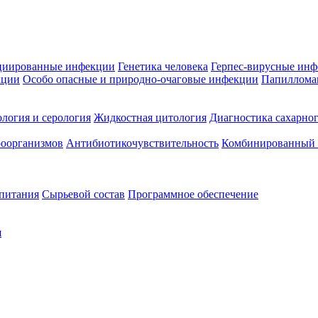
циированные инфекции
Генетика человека
Герпес-вирусные ин
кции
Особо опасные и природно-очаговые инфекции
Папиллома
логия и серология
Жидкостная цитология
Диагностика сахарног
оорганизмов
Антибиотикочувствительность
Комбинированный а
 питания
Сырьевой состав
Программное обеспечение
я