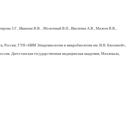
гирова З.Г., Иванова В.В. , Молочный В.П., Иволгина А.В., Малеев В.В.,
к, Россия; ГУН «НИИ Эпидемиологии и микробиологии им. И.Н. Блохиной»,
оссия; Дагестанская государственная медицинская академия, Махачкала,