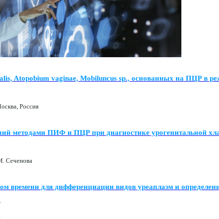
lis, Atopobium vaginae, Mobiluncus sp., основанных на ПЦР в 
осква, Россия
ваний методами ПИФ и ПЦР при диагностике урогенитальной х
. Сеченова
ном времени для дифференциации видов уреаплазм и определени
.
а