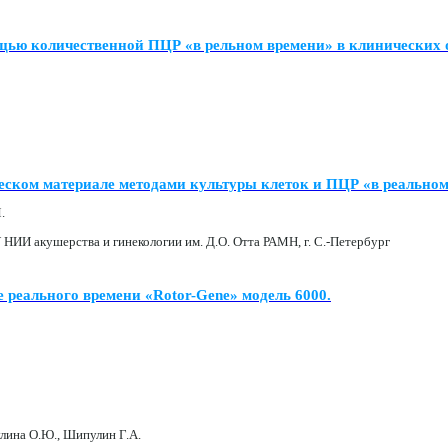
ощью количественной ПЦР «в рельном времени» в клинических 
ческом материале методами культуры клеток и ПЦР «в реально
.
ИИ акушерства и гинекологии им. Д.О. Отта РАМН, г. С.-Петербург
 реального времени «Rotor-Gene» модель 6000.
улина О.Ю., Шипулин Г.А.