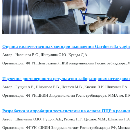
Оценка количественных методов выявления Gardnerella vagina
Автор: Насонова В.С., Шипулина О.Ю., Куевда Д.А.
Организация: ФГУН Центральный НИИ эпидемиологии Роспотребнадзора, М
Изучение достоверности результатов лабораторных исследо
Автор: Гущин А.Е., Ширшова Е.В., Цеслюк М.В., Кисина В.И. Шипулин Г.А.
Организация: ФГУН ЦНИИ Эпидемиологии Роспотребнадзора; ММА им. И.М
Разработка и апробация тест-системы на основе ПЦР в реаль
Автор: Шипулина О.Ю., Гущин А.Е., Рыжих П.Г., Цеслюк М.М., Шипулин Г.А
Организация: ФГУН «ЦНИИ Эпидемиологии» Роспотребнадзора РФ, Москв