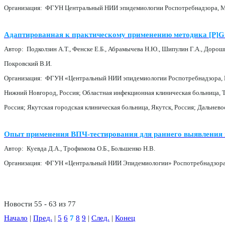
Организация: ФГУН Центральный НИИ эпидемиологии Роспотребнадзора, Мос
Адаптированная к практическому применению методика [P]G
Автор: Подколзин А.Т., Фенске Е.Б., Абрамычева Н.Ю., Шипулин Г.А., Дорошина
Покровский В.И.
Организация: ФГУН «Центральный НИИ эпидемиологии Роспотребнадзора, Мо
Нижний Новгород, Россия; Областная инфекционная клиническая больница, Т
Россия; Якутская городская клиническая больница, Якутск, Россия; Дальнев
Опыт применения ВПЧ-тестирования для раннего выявления 
Автор: Куевда Д.А., Трофимова О.Б., Большенко Н.В.
Организация: ФГУН «Центральный НИИ Эпидемиологии» Роспотребнадзора, г
Новости 55 - 63 из 77
Начало
|
Пред.
|
5
6
7
8
9
|
След.
|
Конец