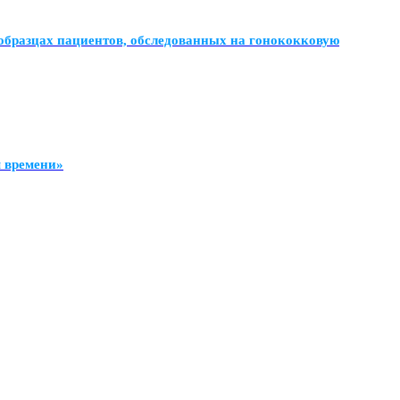
образцах пациентов, обследованных на гонококковую
м времени»