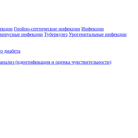
фекции
Гнойно-септические инфекции
Инфекции
вирусные инфекции
Туберкулез
Урогенитальные инфекции
о диабета
нализ (идентификация и оценка чувствительности)