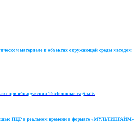
огическом материале и объектах окружающей среды методом
т при обнаружении Trichomonas vaginalis
 с помощью ПЦР в реальном времени в формате «МУЛЬТИПРАЙМ»