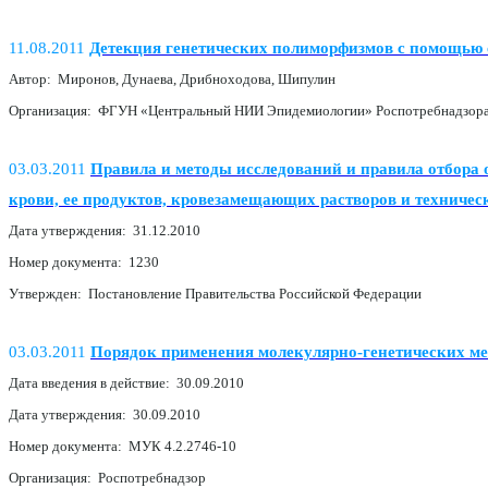
11.08.2011
Детекция генетических полиморфизмов с помощью с
Автор: Миронов, Дунаева, Дрибноходова, Шипулин
Организация: ФГУН «Центральный НИИ Эпидемиологии» Роспотребнадзора,
03.03.2011
Правила и методы исследований и правила отбора 
крови, ее продуктов, кровезамещающих растворов и технически
Дата утверждения: 31.12.2010
Номер документа: 1230
Утвержден: Постановление Правительства Российской Федерации
03.03.2011
Порядок применения молекулярно-генетических ме
Дата введения в действие: 30.09.2010
Дата утверждения: 30.09.2010
Номер документа: МУК 4.2.2746-10
Организация: Роспотребнадзор