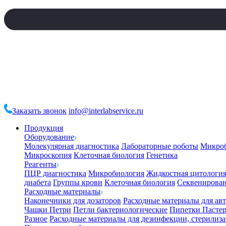
Заказать звонок
info@interlabservice.ru
Продукция
Оборудование
Молекулярная диагностика
Лабораторные роботы
Микро
Микроскопия
Клеточная биология
Генетика
Реагенты
ПЦР диагностика
Микробиология
Жидкостная цитологи
диабета
Группы крови
Клеточная биология
Секвенирова
Расходные материалы
Наконечники для дозаторов
Расходные материалы для ав
Чашки Петри
Петли бактериологические
Пипетки Пастер
Разное
Расходные материалы для дезинфекции, стерилиз