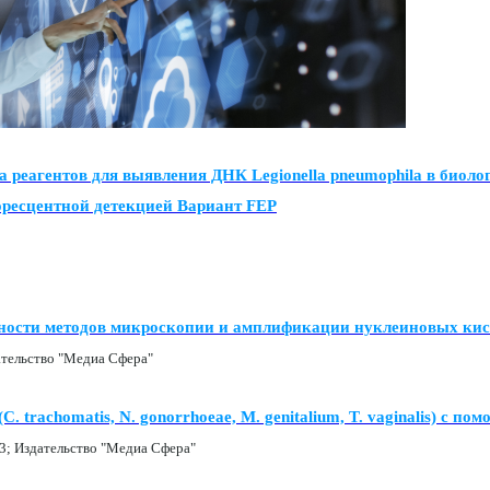
 реагентов для выявления ДНК Legionella pneumophila в биол
оресцентной детекцией Вариант FEP
ности методов микроскопии и амплификации нуклеиновых кисло
ательство "Медиа Сфера"
. trachomatis, N. gonorrhoeae, М. genitalium, T. vaginalis)
3; Издательство "Медиа Сфера"