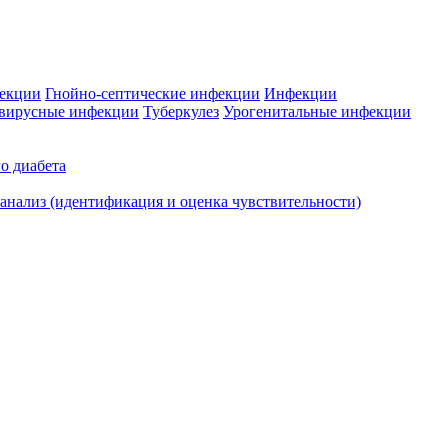
фекции
Гнойно-септические инфекции
Инфекции
вирусные инфекции
Туберкулез
Урогенитальные инфекции
о диабета
нализ (идентификация и оценка чувствительности)