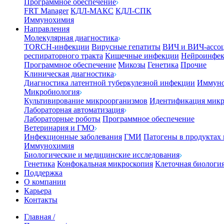
Программное обеспечение
FRT Manager
КДЛ-МАКС
КДЛ-СПК
Иммунохимия
Направления
Молекулярная диагностика
TORCH-инфекции
Вирусные гепатиты
ВИЧ и ВИЧ-ассо
респираторного тракта
Кишечные инфекции
Нейроинфе
Программное обеспечение
Микозы
Генетика
Прочие
Клиническая диагностика
Диагностика латентной туберкулезной инфекции
Иммуно
Микробиология
Культивирование микроорганизмов
Идентификация микр
Лабораторная автоматизация
Лабораторные роботы
Программное обеспечение
Ветеринария и ГМО
Инфекционные заболевания
ГМИ
Патогены в продуктах
Иммунохимия
Биологические и медицинские исследования
Генетика
Конфокальная микроскопия
Клеточная биологи
Поддержка
О компании
Карьера
Контакты
Главная
/