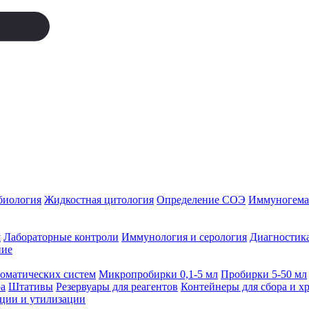
биология
Жидкостная цитология
Определение СОЭ
Иммуногемат
я
Лабораторные контроли
Иммунология и серология
Диагностика
ние
томатических систем
Микропробирки 0,1-5 мл
Пробирки 5-50 мл
а
Штативы
Резервуары для реагентов
Контейнеры для сбора и х
ации и утилизации