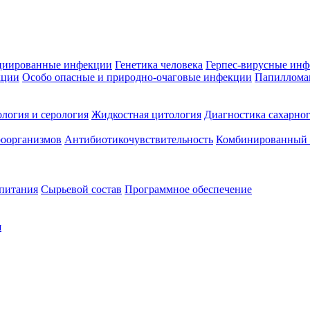
циированные инфекции
Генетика человека
Герпес-вирусные ин
кции
Особо опасные и природно-очаговые инфекции
Папиллома
логия и серология
Жидкостная цитология
Диагностика сахарног
оорганизмов
Антибиотикочувствительность
Комбинированный а
 питания
Сырьевой состав
Программное обеспечение
я