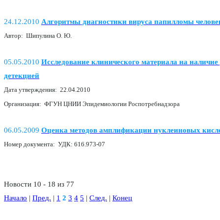
24.12.2010
Алгоритмы диагностики вируса папилломы челове
Автор: Шипулина О. Ю.
05.05.2010
Исследование клинического материала на наличи
детекцией
Дата утверждения: 22.04.2010
Организация: ФГУН ЦНИИ Эпидемиологии Роспотребнадзора
06.05.2009
Оценка методов амплификации нуклеиновых кислот
Номер документа: УДК: 616.973-07
Новости 10 - 18 из 77
Начало
|
Пред.
|
1
2
3
4
5
|
След.
|
Конец