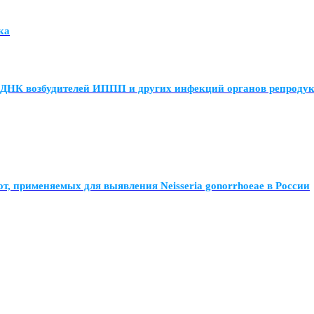
ка
е ДНК возбудителей ИППП и других инфекций органов репроду
, применяемых для выявления Neisseria gonorrhoeae в России