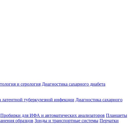
ология и серология
Диагностика сахарного диабета
 латентной туберкулезной инфекции
Диагностика сахарного
Пробирки для ИФА и автоматических анализаторов
Планшеты
ранения образцов
Зонды и транспортные системы
Перчатки