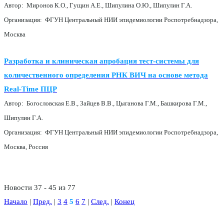
Автор: Миронов К.О., Гущин А.Е., Шипулина О.Ю., Шипулин Г.А.
Организация: ФГУН Центральный НИИ эпидемиологии Роспотребнадзора,
Москва
Разработка и клиническая апробация тест-системы для
количественного определения РНК ВИЧ на основе метода
Real-Time ПЦР
Автор: Богословская Е.В., Зайцев В.В., Цыганова Г.М., Башкирова Г.М.,
Шипулин Г.А.
Организация: ФГУН Центральный НИИ эпидемиологии Роспотребнадзора,
Москва, Россия
Новости 37 - 45 из 77
Начало
|
Пред.
|
3
4
5
6
7
|
След.
|
Конец