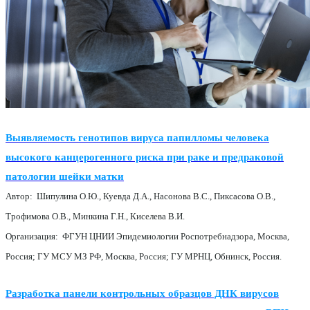
Выявляемость генотипов вируса папилломы человека
высокого канцерогенного риска при раке и предраковой
патологии шейки матки
Автор: Шипулина О.Ю., Куевда Д.А., Насонова В.С., Пиксасова О.В.,
Трофимова О.В., Минкина Г.Н., Киселева В.И.
Организация: ФГУН ЦНИИ Эпидемиологии Роспотребнадзора, Москва,
Россия; ГУ МСУ МЗ РФ, Москва, Россия; ГУ МРНЦ, Обнинск, Россия.
Разработка панели контрольных образцов ДНК вирусов