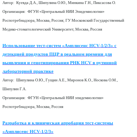
Автор: Куевда Д.А., Шипулина О.Ю., Минкина Г.Н., Пиксасова О.
Организация: ФГУН «Центральный НИИ Эпидемиологии»
Роспотребнадзора, Москва, Россия; ГУ Московский Государственный
Медико-стоматологический Университет, Москва, Россия
Использование тест-систем «Амплисенс HCV-1/2/3» c
детекцией продуктов ПЦР в реальном времени для
выявления и генотипирования РНК HCV в рутинной
лабораторной практике
Автор: Шипулина О.Ю., Гущин А.Е., Миронов К.О., Носкова О.М.,
Шипулин Г.А.
Организация: ФГУН «Центральный НИИ эпидемиологии»
Роспотребнадзора, Москва, Россия
Разработка и клиническая апробация тест-системы
«Амплисенс HCV-1/2/3»