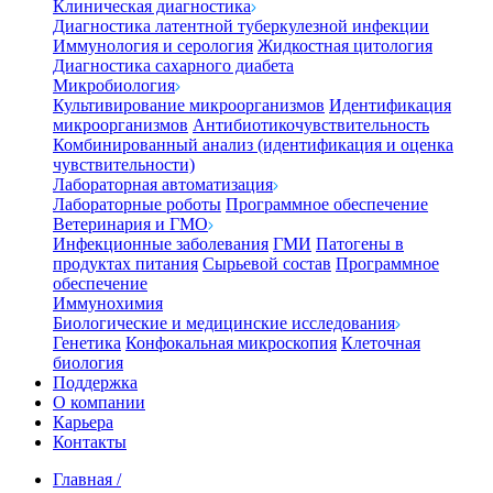
Клиническая диагностика
Диагностика латентной туберкулезной инфекции
Иммунология и серология
Жидкостная цитология
Диагностика сахарного диабета
Микробиология
Культивирование микроорганизмов
Идентификация
микроорганизмов
Антибиотикочувствительность
Комбинированный анализ (идентификация и оценка
чувствительности)
Лабораторная автоматизация
Лабораторные роботы
Программное обеспечение
Ветеринария и ГМО
Инфекционные заболевания
ГМИ
Патогены в
продуктах питания
Сырьевой состав
Программное
обеспечение
Иммунохимия
Биологические и медицинские исследования
Генетика
Конфокальная микроскопия
Клеточная
биология
Поддержка
О компании
Карьера
Контакты
Главная
/