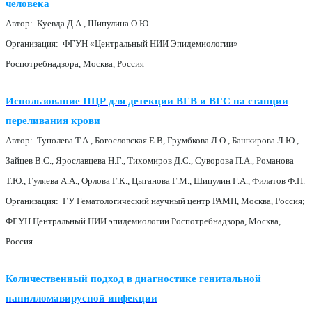
человека
Автор: Куевда Д.А., Шипулина О.Ю.
Организация: ФГУН «Центральный НИИ Эпидемиологии»
Роспотребнадзора, Москва, Россия
Использование ПЦР для детекции ВГВ и ВГС на станции
переливания крови
Автор: Туполева Т.А., Богословская Е.В, Грумбкова Л.О., Башкирова Л.Ю.,
Зайцев В.С., Ярославцева Н.Г., Тихомиров Д.С., Суворова П.А., Романова
Т.Ю., Гуляева А.А., Орлова Г.К., Цыганова Г.М., Шипулин Г.А., Филатов Ф.П.
Организация: ГУ Гематологический научный центр РАМН, Москва, Россия;
ФГУН Центральный НИИ эпидемиологии Роспотребнадзора, Москва,
Россия.
Количественный подход в диагностике генитальной
папилломавирусной инфекции