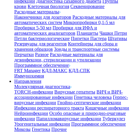
инфекции
Диагностика сахарного диабета
Группы
крови
Клеточная биология
Секвенирование
Расходные материалы
Наконечники для дозаторов
Расходные материалы для
автоматических систем
Микропробирки 0,1-5 мл
Пробирки 5-50 мл
Пробирки для ИФА и
автоматических анализаторов
Планшеты
Чашки Петри
Петли бактериологические
Пипетки Пастера
Штативы
Резервуары для реагентов
Контейнеры для сбора и
хранения образцов
Зонды и транспортные системы
Перчатки
Разное
Расходные материалы для
дезинфекции, стерилизации и утилизации
Программное обеспечение
FRT Manager
КДЛ-МАКС
КДЛ-СПК
Иммунохимия
Направления
Молекулярная диагностика
TORCH-инфекции
Вирусные гепатиты
ВИЧ и ВИЧ-
ассоциированные инфекции
Генетика человека
Герпес-
вирусные инфекции
Гнойно-септические инфекции
Инфекции респираторного тракта
Кишечные инфекции
Нейроинфекции
Особо опасные и природно-очаговые
инфекции
Папилломавирусные инфекции
Туберкулез
Урогенитальные инфекции
Программное обеспечение
Микозы
Генетика
Прочие