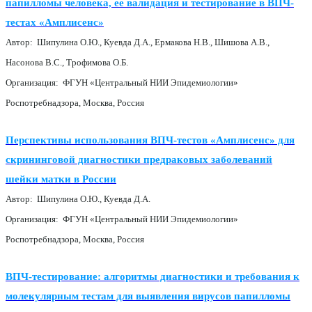
папилломы человека, ее валидация и тестирование в ВПЧ-
тестах «Амплисенс»
Автор: Шипулина О.Ю., Куевда Д.А., Ермакова Н.В., Шишова А.В.,
Насонова В.С., Трофимова О.Б.
Организация: ФГУН «Центральный НИИ Эпидемиологии»
Роспотребнадзора, Москва, Россия
Перспективы использования ВПЧ-тестов «Амплисенс» для
скрининговой диагностики предраковых заболеваний
шейки матки в России
Автор: Шипулина О.Ю., Куевда Д.А.
Организация: ФГУН «Центральный НИИ Эпидемиологии»
Роспотребнадзора, Москва, Россия
ВПЧ-тестирование: алгоритмы диагностики и требования к
молекулярным тестам для выявления вирусов папилломы