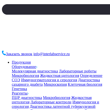
Заказать звонок
info@interlabservice.ru
Продукция
Оборудование
Молекулярная диагностика
Лабораторные роботы
Микробиология
Жидкостная цитология
Определение
СОЭ
Иммуногематология и серология
Диагностика
сахарного диабета
Микроскопия
Клеточная биология
Генетика
Реагенты
ПЦР диагностика
Микробиология
Жидкостная
цитология
Лабораторные контроли
Иммунология и
серология
Диагностика латентной туберкулезной