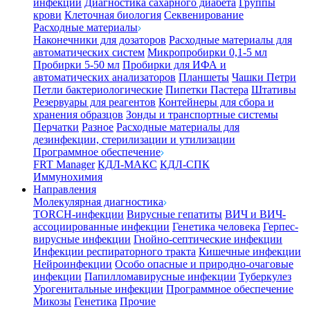
инфекции
Диагностика сахарного диабета
Группы
крови
Клеточная биология
Секвенирование
Расходные материалы
Наконечники для дозаторов
Расходные материалы для
автоматических систем
Микропробирки 0,1-5 мл
Пробирки 5-50 мл
Пробирки для ИФА и
автоматических анализаторов
Планшеты
Чашки Петри
Петли бактериологические
Пипетки Пастера
Штативы
Резервуары для реагентов
Контейнеры для сбора и
хранения образцов
Зонды и транспортные системы
Перчатки
Разное
Расходные материалы для
дезинфекции, стерилизации и утилизации
Программное обеспечение
FRT Manager
КДЛ-МАКС
КДЛ-СПК
Иммунохимия
Направления
Молекулярная диагностика
TORCH-инфекции
Вирусные гепатиты
ВИЧ и ВИЧ-
ассоциированные инфекции
Генетика человека
Герпес-
вирусные инфекции
Гнойно-септические инфекции
Инфекции респираторного тракта
Кишечные инфекции
Нейроинфекции
Особо опасные и природно-очаговые
инфекции
Папилломавирусные инфекции
Туберкулез
Урогенитальные инфекции
Программное обеспечение
Микозы
Генетика
Прочие