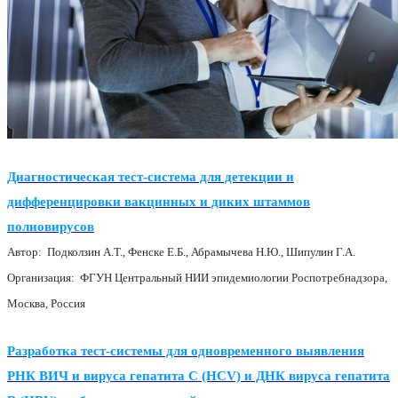
Диагностическая тест-система для детекции и
дифференцировки вакцинных и диких штаммов
полиовирусов
Автор: Подколзин А.Т., Фенске Е.Б., Абрамычева Н.Ю., Шипулин Г.А.
Организация: ФГУН Центральный НИИ эпидемиологии Роспотребнадзора,
Москва, Россия
Разработка тест-системы для одновременного выявления
РНК ВИЧ и вируса гепатита С (HCV) и ДНК вируса гепатита