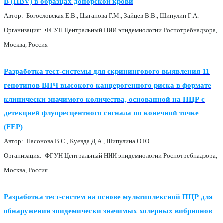
В (HBV) в образцах донорской крови
Автор: Богословская Е.В., Цыганова Г.М., Зайцев В.В., Шипулин Г.А.
Организация: ФГУН Центральный НИИ эпидемиологии Роспотребнадзора,
Москва, Россия
Разработка тест-системы для скринингового выявления 11
генотипов ВПЧ высокого канцерогенного риска в формате
клинически значимого количества, основанной на ПЦР с
детекцией флуоресцентного сигнала по конечной точке
(FEP)
Автор: Насонова В.С., Куевда Д.А., Шипулина О.Ю.
Организация: ФГУН Центральный НИИ эпидемиологии Роспотребнадзора,
Москва, Россия
Разработка тест-систем на основе мультиплексной ПЦР для
обнаружения эпидемически значимых холерных вибрионов