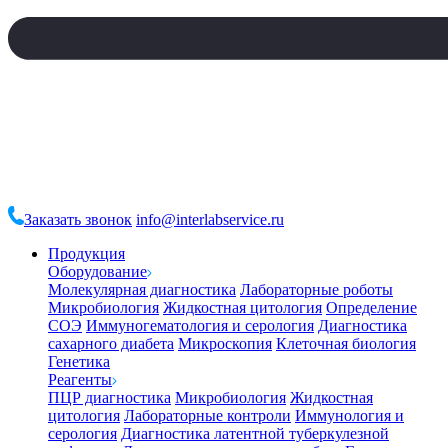
Заказать звонок
info@interlabservice.ru
Продукция
Оборудование
Молекулярная диагностика
Лабораторные роботы
Микробиология
Жидкостная цитология
Определение
СОЭ
Иммуногематология и серология
Диагностика
сахарного диабета
Микроскопия
Клеточная биология
Генетика
Реагенты
ПЦР диагностика
Микробиология
Жидкостная
цитология
Лабораторные контроли
Иммунология и
серология
Диагностика латентной туберкулезной