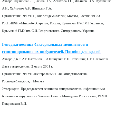
Автор: Яцышина С.Б., Осина Н.А., Астахова Т.С., Ильичев Ю.А., Куличенко
А.Н., Хайтович А.Б., Шипулин Г.А.
Организация: ФГУН ЦНИИ эпидемиологии, Москва, Россия; ФГУЗ
РосНИПЧИ «Микроб», Саратов, Россия; Крымская ПЧС МЗ Украины,
Крымский ГМУ им. С.И. Георгиевского, Симферополь, Украина
Генодиагностика бактериальных менингитов и
генотипирование их возбудителей. Пособие для врачей
Автор: д.б.н. А.Е.Платонов, Г.А.Шипулин, Е.Н.Тютюнник, О.В.Платонова
Дата утверждения: 2 марта 2001 г.
Организация: ФГУН «Центральный НИИ Эпидемиологии»
Роспотребнадзора, г. Москва
Утвержден: Председателем секции по эпидемиологии, инфекционным
болезням и вирусологии Ученого Совета Минздрава России акад. РАМН
Покровским В.И.