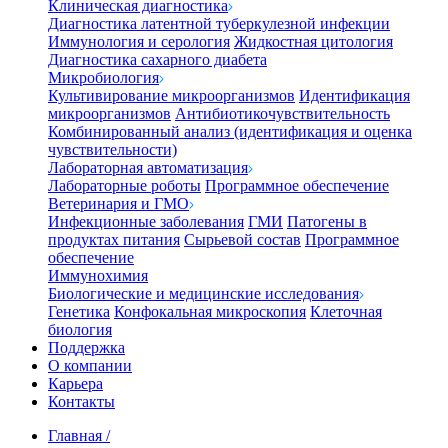
Клиническая диагностика
Диагностика латентной туберкулезной инфекции
Иммунология и серология
Жидкостная цитология
Диагностика сахарного диабета
Микробиология
Культивирование микроорганизмов
Идентификация
микроорганизмов
Антибиотикочувствительность
Комбинированный анализ (идентификация и оценка
чувствительности)
Лабораторная автоматизация
Лабораторные роботы
Программное обеспечение
Ветеринария и ГМО
Инфекционные заболевания
ГМИ
Патогены в
продуктах питания
Сырьевой состав
Программное
обеспечение
Иммунохимия
Биологические и медицинские исследования
Генетика
Конфокальная микроскопия
Клеточная
биология
Поддержка
О компании
Карьера
Контакты
Главная
/