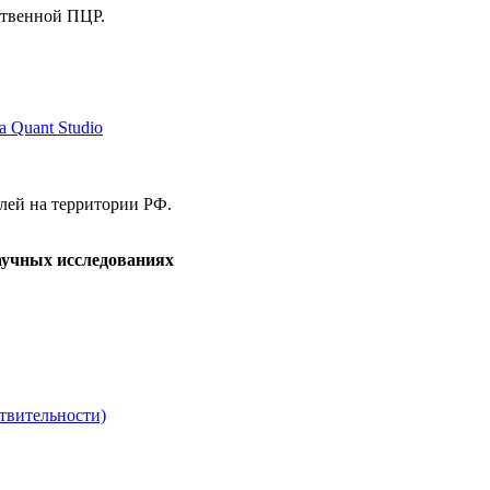
ственной ПЦР.
 Quant Studio
елей на территории РФ.
аучных исследованиях
твительности)