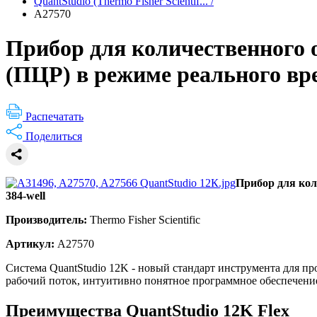
QuantStudio (Thermo Fisher Scientif...
/
A27570
Прибор для количественного 
(ПЦР) в режиме реального вре
Распечатать
Поделиться
Прибор для кол
384-well
Производитель:
Thermo Fisher Scientific
Артикул:
A27570
Система QuantStudio 12K - новый стандарт инструмента для п
рабочий поток, интуитивно понятное программное обеспечен
Преимущества QuantStudio 12K Flex