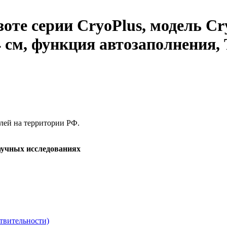
те серии CryoPlus, модель Cry
 см, функция автозаполнения, T
елей на территории РФ.
аучных исследованиях
твительности)