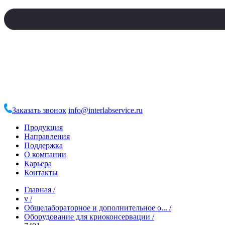
Заказать звонок
info@interlabservice.ru
Продукция
Направления
Поддержка
О компании
Карьера
Контакты
Главная
/
v
/
Общелабораторное и дополнительное о...
/
Оборудование для криоконсервации
/