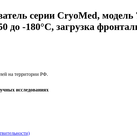
ель серии CryoMed, модель 7
0 до -180°C, загрузка фронта
елей на территории РФ.
аучных исследованиях
твительности)