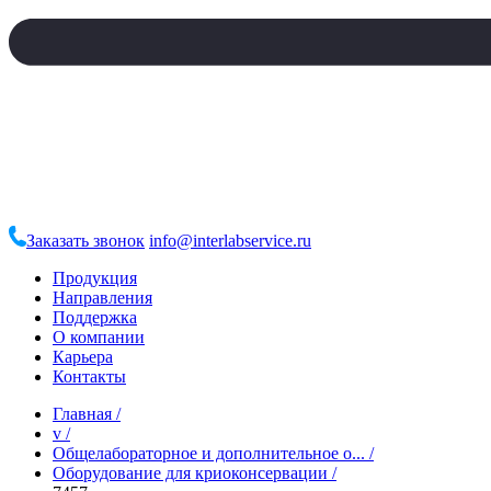
Заказать звонок
info@interlabservice.ru
Продукция
Направления
Поддержка
О компании
Карьера
Контакты
Главная
/
v
/
Общелабораторное и дополнительное о...
/
Оборудование для криоконсервации
/