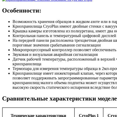
Особенности
:
Возможность хранения образцов в жидком азоте или в пар
Криохранилища CryoPlus имеют двойные стенки с вакуум
Крышка камеры изготовлена из полиуретана, имеет два 
Контрольная панель и температурный цифровой дисплей
На передней панели расположена трехцветная двойная шка
пороговые значения срабатывания сигнализации
Микропроцессорный контроллер позволяет обеспечивать 
Звуковая и визуальная аварийная сигнализация
Датчик рабочей температуры, расположенный в верхней 
криохранилища
Термопара для измерения температуры образца в 2мл-про
Криохранилище имеет инжекторный клапан, через которы
позволяет поддерживать запрограммированные параметры
криохранилищ малого объема подпитка может осуществля
высокую скорость статического испарения вследствие бо
Сравнительные характеристики модел
Технические характеристики
CryoPlus 1
Cryo