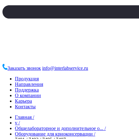
Заказать звонок
info@interlabservice.ru
Продукция
Направления
Поддержка
О компании
Карьера
Контакты
Главная
/
v
/
Общелабораторное и дополнительное о...
/
Оборудование для криоконсервации
/