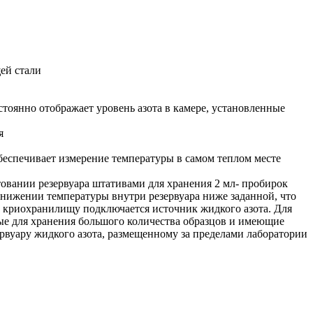
ей стали
стоянно отображает уровень азота в камере, установленные
я
беспечивает измерение температуры в самом теплом месте
овании резервуара штативами для хранения 2 мл- пробирок
нижении температуры внутри резервуара ниже заданной, что
к криохранилищу подключается источник жидкого азота. Для
ые для хранения большого количества образцов и имеющие
рвуару жидкого азота, размещенному за пределами лаборатории