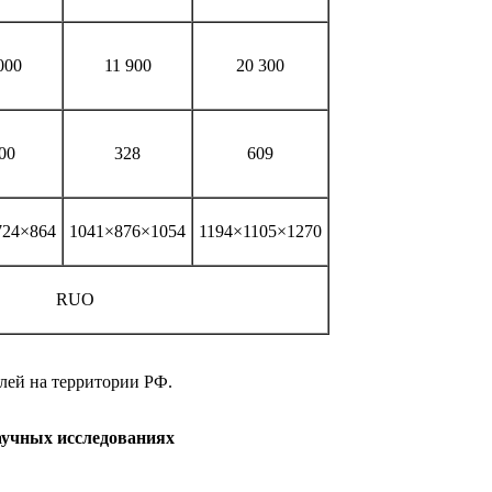
000
11 900
20 300
00
328
609
724×864
1041×876×1054
1194×1105×1270
RUO
елей на территории РФ.
аучных исследованиях