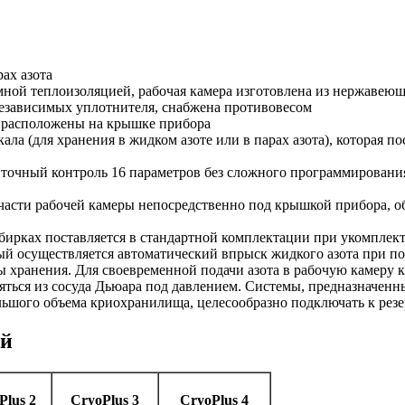
ах азота
ной теплоизоляцией, рабочая камера изготовлена из нержавеющ
независимых уплотнителя, снабжена противовесом
 расположены на крышке прибора
ла (для хранения в жидком азоте или в парах азота), которая по
точный контроль 16 параметров без сложного программировани
части рабочей камеры непосредственно под крышкой прибора, о
бирках поставляется в стандартной комплектации при укомплект
й осуществляется автоматический впрыск жидкого азота при по
 хранения. Для своевременной подачи азота в рабочую камеру 
ться из сосуда Дьюара под давлением. Системы, предназначенн
льшого объема криохранилища, целесообразно подключать к резе
ей
Plus 2
CryoPlus 3
CryoPlus 4