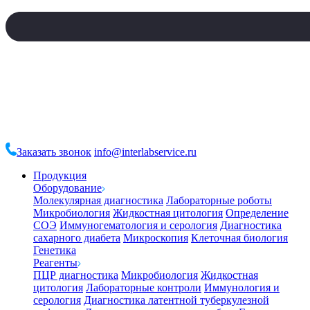
Заказать звонок
info@interlabservice.ru
Продукция
Оборудование
Молекулярная диагностика
Лабораторные роботы
Микробиология
Жидкостная цитология
Определение
СОЭ
Иммуногематология и серология
Диагностика
сахарного диабета
Микроскопия
Клеточная биология
Генетика
Реагенты
ПЦР диагностика
Микробиология
Жидкостная
цитология
Лабораторные контроли
Иммунология и
серология
Диагностика латентной туберкулезной