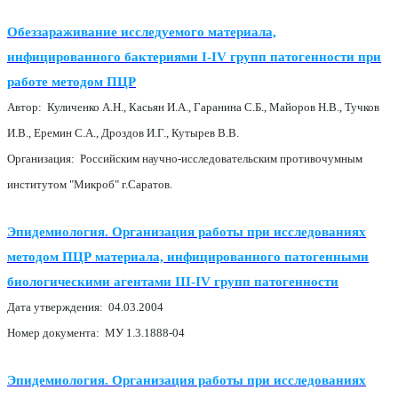
Обеззараживание исследуемого материала,
инфицированного бактериями I-IV групп патогенности при
работе методом ПЦР
Автор: Куличенко А.Н., Касьян И.А., Гаранина С.Б., Майоров Н.В., Тучков
И.В., Еремин С.А., Дроздов И.Г., Кутырев В.В.
Организация: Российским научно-исследовательским противочумным
институтом "Микроб" г.Саратов.
Эпидемиология. Организация работы при исследованиях
методом ПЦР материала, инфицированного патогенными
биологическими агентами III-IV групп патогенности
Дата утверждения: 04.03.2004
Номер документа: МУ 1.3.1888-04
Эпидемиология. Организация работы при исследованиях