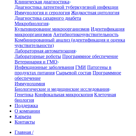
Клиническая диагностика
Диагностика латентной туберкулезной инфекции
Иммунология и серология
Жидкостная цитология
Диагностика сахарного диабета
Микробиология
Культивирование микроорганизмов
Идентификация
микроорганизмов
Антибиотикочувствительность
Комбинированный анализ (идентификация и оценка
чувствительности)
Лабораторная автоматизация
Лабораторные роботы
Программное обеспечение
Ветеринария и ГМО
Инфекционные заболевания
ГМИ
Патогены в
продуктах питания
Сырьевой состав
Программное
обеспечение
Иммунохимия
Биологические и медицинские исследования
Генетика
Конфокальная микроскопия
Клеточная
биология
Поддержка
О компании
Карьера
Контакты
Главная
/