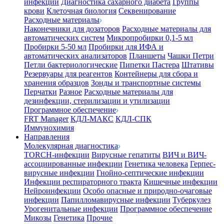
инфекции
Диагностика сахарного диабета
Группы
крови
Клеточная биология
Секвенирование
Расходные материалы
Наконечники для дозаторов
Расходные материалы для
автоматических систем
Микропробирки 0,1-5 мл
Пробирки 5-50 мл
Пробирки для ИФА и
автоматических анализаторов
Планшеты
Чашки Петри
Петли бактериологические
Пипетки Пастера
Штативы
Резервуары для реагентов
Контейнеры для сбора и
хранения образцов
Зонды и транспортные системы
Перчатки
Разное
Расходные материалы для
дезинфекции, стерилизации и утилизации
Программное обеспечение
FRT Manager
КДЛ-МАКС
КДЛ-СПК
Иммунохимия
Направления
Молекулярная диагностика
TORCH-инфекции
Вирусные гепатиты
ВИЧ и ВИЧ-
ассоциированные инфекции
Генетика человека
Герпес-
вирусные инфекции
Гнойно-септические инфекции
Инфекции респираторного тракта
Кишечные инфекции
Нейроинфекции
Особо опасные и природно-очаговые
инфекции
Папилломавирусные инфекции
Туберкулез
Урогенитальные инфекции
Программное обеспечение
Микозы
Генетика
Прочие