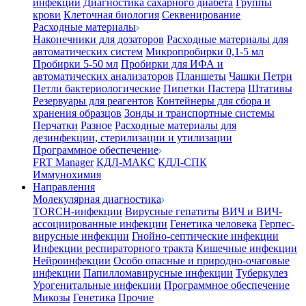
инфекции
Диагностика сахарного диабета
Группы
крови
Клеточная биология
Секвенирование
Расходные материалы
Наконечники для дозаторов
Расходные материалы для
автоматических систем
Микропробирки 0,1-5 мл
Пробирки 5-50 мл
Пробирки для ИФА и
автоматических анализаторов
Планшеты
Чашки Петри
Петли бактериологические
Пипетки Пастера
Штативы
Резервуары для реагентов
Контейнеры для сбора и
хранения образцов
Зонды и транспортные системы
Перчатки
Разное
Расходные материалы для
дезинфекции, стерилизации и утилизации
Программное обеспечение
FRT Manager
КДЛ-МАКС
КДЛ-СПК
Иммунохимия
Направления
Молекулярная диагностика
TORCH-инфекции
Вирусные гепатиты
ВИЧ и ВИЧ-
ассоциированные инфекции
Генетика человека
Герпес-
вирусные инфекции
Гнойно-септические инфекции
Инфекции респираторного тракта
Кишечные инфекции
Нейроинфекции
Особо опасные и природно-очаговые
инфекции
Папилломавирусные инфекции
Туберкулез
Урогенитальные инфекции
Программное обеспечение
Микозы
Генетика
Прочие