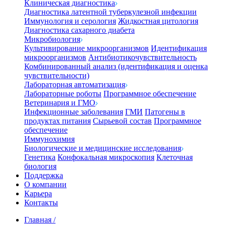
Клиническая диагностика
Диагностика латентной туберкулезной инфекции
Иммунология и серология
Жидкостная цитология
Диагностика сахарного диабета
Микробиология
Культивирование микроорганизмов
Идентификация
микроорганизмов
Антибиотикочувствительность
Комбинированный анализ (идентификация и оценка
чувствительности)
Лабораторная автоматизация
Лабораторные роботы
Программное обеспечение
Ветеринария и ГМО
Инфекционные заболевания
ГМИ
Патогены в
продуктах питания
Сырьевой состав
Программное
обеспечение
Иммунохимия
Биологические и медицинские исследования
Генетика
Конфокальная микроскопия
Клеточная
биология
Поддержка
О компании
Карьера
Контакты
Главная
/