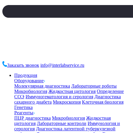
Заказать звонок
info@interlabservice.ru
Продукция
Оборудование
Молекулярная диагностика
Лабораторные роботы
Микробиология
Жидкостная цитология
Определение
СОЭ
Иммуногематология и серология
Диагностика
сахарного диабета
Микроскопия
Клеточная биология
Генетика
Реагенты
ПЦР диагностика
Микробиология
Жидкостная
цитология
Лабораторные контроли
Иммунология и
серология
Диагностика латентной туберкулезной