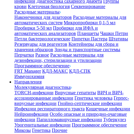
инфекции
Диагностика сахарного диабета
Группы
крови
Клеточная биология
Секвенирование
Расходные материалы
Наконечники для дозаторов
Расходные материалы для
автоматических систем
Микропробирки 0,1-5 мл
Пробирки 5-50 мл
Пробирки для ИФА и
автоматических анализаторов
Планшеты
Чашки Петри
Петли бактериологические
Пипетки Пастера
Штативы
Резервуары для реагентов
Контейнеры для сбора и
хранения образцов
Зонды и транспортные системы
Перчатки
Разное
Расходные материалы для
дезинфекции, стерилизации и утилизации
Программное обеспечение
FRT Manager
КДЛ-МАКС
КДЛ-СПК
Иммунохимия
Направления
Молекулярная диагностика
TORCH-инфекции
Вирусные гепатиты
ВИЧ и ВИЧ-
ассоциированные инфекции
Генетика человека
Герпес-
вирусные инфекции
Гнойно-септические инфекции
Инфекции респираторного тракта
Кишечные инфекции
Нейроинфекции
Особо опасные и природно-очаговые
инфекции
Папилломавирусные инфекции
Туберкулез
Урогенитальные инфекции
Программное обеспечение
Микозы
Генетика
Прочие