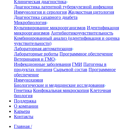
Клиническая диагностика
Диагностика латентной туберкулезной инфекции
Иммунология и серология
Жидкостная цитология
Диагностика сахарного диабета
Микробиология
Культивирование микроорганизмов
Идентификация
микроорганизмов
Антибиотикочувствительность
Комбинированный анализ (идентификация и оценка
чувствительности)
Лабораторная автоматизация
Лабораторные роботы
Программное обеспечение
Ветеринария и ГМО
Инфекционные заболевания
ГМИ
Патогены в
продуктах питания
Сырьевой состав
Программное
обеспечение
Иммунохимия
Биологические и медицинские исследования
Генетика
Конфокальная микроскопия
Клеточная
биология
Поддержка
О компании
Карьера
Контакты
Главная
/