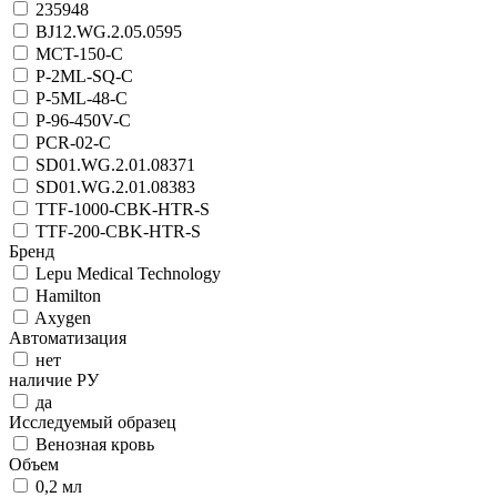
235948
BJ12.WG.2.05.0595
MCT-150-C
P-2ML-SQ-C
P-5ML-48-C
P-96-450V-C
PCR-02-C
SD01.WG.2.01.08371
SD01.WG.2.01.08383
TTF-1000-CBK-HTR-S
TTF-200-CBK-HTR-S
Бренд
Lepu Medical Technology
Hamilton
Axygen
Автоматизация
нет
наличие РУ
да
Исследуемый образец
Венозная кровь
Объем
0,2 мл