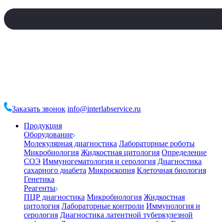
Заказать звонок
info@interlabservice.ru
Продукция
Оборудование
Молекулярная диагностика
Лабораторные роботы
Микробиология
Жидкостная цитология
Определение
СОЭ
Иммуногематология и серология
Диагностика
сахарного диабета
Микроскопия
Клеточная биология
Генетика
Реагенты
ПЦР диагностика
Микробиология
Жидкостная
цитология
Лабораторные контроли
Иммунология и
серология
Диагностика латентной туберкулезной