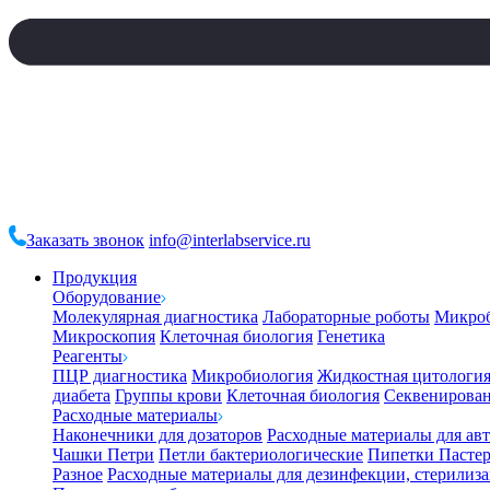
Заказать звонок
info@interlabservice.ru
Продукция
Оборудование
Молекулярная диагностика
Лабораторные роботы
Микро
Микроскопия
Клеточная биология
Генетика
Реагенты
ПЦР диагностика
Микробиология
Жидкостная цитологи
диабета
Группы крови
Клеточная биология
Секвенирова
Расходные материалы
Наконечники для дозаторов
Расходные материалы для ав
Чашки Петри
Петли бактериологические
Пипетки Пастер
Разное
Расходные материалы для дезинфекции, стерилиз