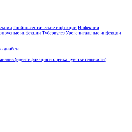
фекции
Гнойно-септические инфекции
Инфекции
вирусные инфекции
Туберкулез
Урогенитальные инфекции
о диабета
нализ (идентификация и оценка чувствительности)