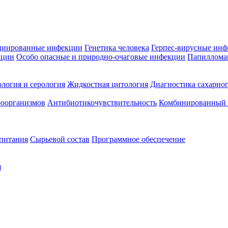
циированные инфекции
Генетика человека
Герпес-вирусные ин
кции
Особо опасные и природно-очаговые инфекции
Папиллома
логия и серология
Жидкостная цитология
Диагностика сахарног
оорганизмов
Антибиотикочувствительность
Комбинированный а
 питания
Сырьевой состав
Программное обеспечение
я