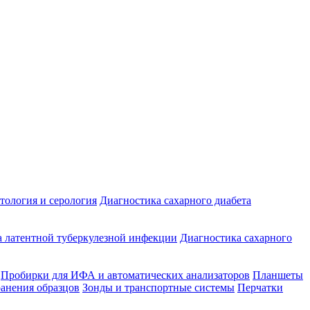
ология и серология
Диагностика сахарного диабета
 латентной туберкулезной инфекции
Диагностика сахарного
Пробирки для ИФА и автоматических анализаторов
Планшеты
ранения образцов
Зонды и транспортные системы
Перчатки