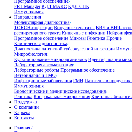
Программное обеспечение
FRT Manager
КДЛ-МАКС
КДЛ-СПК
Иммунохимия
Направления
Молекулярная диагностика
TORCH-инфекции
Вирусные гепатиты
ВИЧ и ВИЧ-ассо
респираторного тракта
Кишечные инфекции
Нейроинфе
Программное обеспечение
Микозы
Генетика
Прочие
Клиническая диагностика
Диагностика латентной туберкулезной инфекции
Иммуно
Микробиология
Культивирование микроорганизмов
Идентификация микр
Лабораторная автоматизация
Лабораторные роботы
Программное обеспечение
Ветеринария и ГМО
Инфекционные заболевания
ГМИ
Патогены в продуктах
Иммунохимия
Биологические и медицинские исследования
Генетика
Конфокальная микроскопия
Клеточная биологи
Поддержка
О компании
Карьера
Контакты
Главная
/