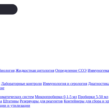
биология
Жидкостная цитология
Определение СОЭ
Иммуногемат
я
Лабораторные контроли
Иммунология и серология
Диагностика
ние
томатических систем
Микропробирки 0,1-5 мл
Пробирки 5-50 мл
а
Штативы
Резервуары для реагентов
Контейнеры для сбора и х
ации и утилизации