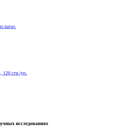
т./штат.
 120 стр./уп.
аучных исследованиях