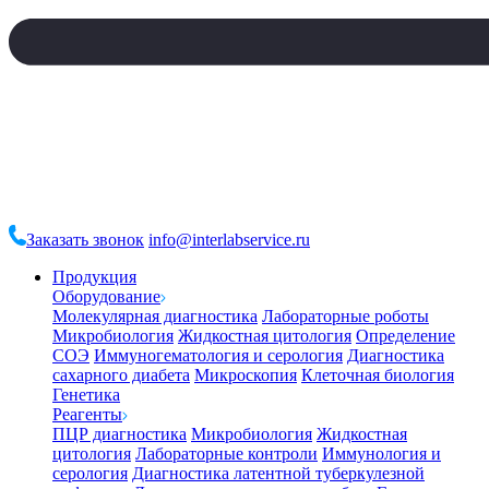
Заказать звонок
info@interlabservice.ru
Продукция
Оборудование
Молекулярная диагностика
Лабораторные роботы
Микробиология
Жидкостная цитология
Определение
СОЭ
Иммуногематология и серология
Диагностика
сахарного диабета
Микроскопия
Клеточная биология
Генетика
Реагенты
ПЦР диагностика
Микробиология
Жидкостная
цитология
Лабораторные контроли
Иммунология и
серология
Диагностика латентной туберкулезной