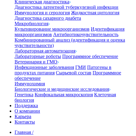
Клиническая диагностика
Диагностика латентной туберкулезной инфекции
Иммунология и серология
Жидкостная цитология
Диагностика сахарного диабета
Микробиология
Культивирование микроорганизмов
Идентификация
микроорганизмов
Антибиотикочувствительность
Комбинированный анализ (идентификация и оценка
чувствительности)
Лабораторная автоматизация
Лабораторные роботы
Программное обеспечение
Ветеринария и ГМО
Инфекционные заболевания
ГМИ
Патогены в
продуктах питания
Сырьевой состав
Программное
обеспечение
Иммунохимия
Биологические и медицинские исследования
Генетика
Конфокальная микроскопия
Клеточная
биология
Поддержка
О компании
Карьера
Контакты
Главная
/