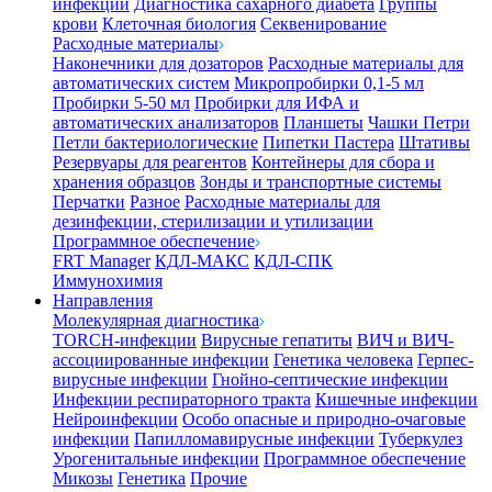
инфекции
Диагностика сахарного диабета
Группы
крови
Клеточная биология
Секвенирование
Расходные материалы
Наконечники для дозаторов
Расходные материалы для
автоматических систем
Микропробирки 0,1-5 мл
Пробирки 5-50 мл
Пробирки для ИФА и
автоматических анализаторов
Планшеты
Чашки Петри
Петли бактериологические
Пипетки Пастера
Штативы
Резервуары для реагентов
Контейнеры для сбора и
хранения образцов
Зонды и транспортные системы
Перчатки
Разное
Расходные материалы для
дезинфекции, стерилизации и утилизации
Программное обеспечение
FRT Manager
КДЛ-МАКС
КДЛ-СПК
Иммунохимия
Направления
Молекулярная диагностика
TORCH-инфекции
Вирусные гепатиты
ВИЧ и ВИЧ-
ассоциированные инфекции
Генетика человека
Герпес-
вирусные инфекции
Гнойно-септические инфекции
Инфекции респираторного тракта
Кишечные инфекции
Нейроинфекции
Особо опасные и природно-очаговые
инфекции
Папилломавирусные инфекции
Туберкулез
Урогенитальные инфекции
Программное обеспечение
Микозы
Генетика
Прочие