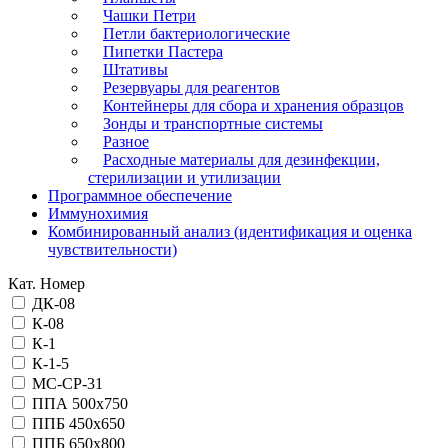
Чашки Петри
Петли бактериологические
Пипетки Пастера
Штативы
Резервуары для реагентов
Контейнеры для сбора и хранения образцов
Зонды и транспортные системы
Разное
Расходные материалы для дезинфекции,
стерилизации и утилизации
Программное обеспечение
Иммунохимия
Комбинированный анализ (идентификация и оценка
чувствительности)
Кат. Номер
ДК-08
К-08
К-1
К-1-5
МС-СР-31
ППА 500х750
ППБ 450х650
ППБ 650х800