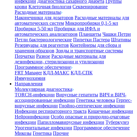
инфекции
Диагностика сахарного диабета
Группы
крови
Клеточная биология
Секвенирование
Расходные материалы
Наконечники для дозаторов
Расходные материалы для
автоматических систем
Микропробирки 0,1-5 мл
Пробирки 5-50 мл
Пробирки для ИФА и
автоматических анализаторов
Планшеты
Чашки Петри
Петли бактериологические
Пипетки Пастера
Штативы
Резервуары для реагентов
Контейнеры для сбора и
хранения образцов
Зонды и транспортные системы
Перчатки
Разное
Расходные материалы для
дезинфекции, стерилизации и утилизации
Программное обеспечение
FRT Manager
КДЛ-МАКС
КДЛ-СПК
Иммунохимия
Направления
Молекулярная диагностика
TORCH-инфекции
Вирусные гепатиты
ВИЧ и ВИЧ-
ассоциированные инфекции
Генетика человека
Герпес-
вирусные инфекции
Гнойно-септические инфекции
Инфекции респираторного тракта
Кишечные инфекции
Нейроинфекции
Особо опасные и природно-очаговые
инфекции
Папилломавирусные инфекции
Туберкулез
Урогенитальные инфекции
Программное обеспечение
Микозы
Генетика
Прочие