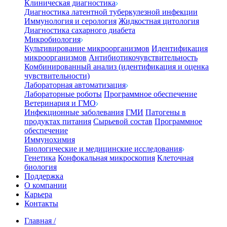
Клиническая диагностика
Диагностика латентной туберкулезной инфекции
Иммунология и серология
Жидкостная цитология
Диагностика сахарного диабета
Микробиология
Культивирование микроорганизмов
Идентификация
микроорганизмов
Антибиотикочувствительность
Комбинированный анализ (идентификация и оценка
чувствительности)
Лабораторная автоматизация
Лабораторные роботы
Программное обеспечение
Ветеринария и ГМО
Инфекционные заболевания
ГМИ
Патогены в
продуктах питания
Сырьевой состав
Программное
обеспечение
Иммунохимия
Биологические и медицинские исследования
Генетика
Конфокальная микроскопия
Клеточная
биология
Поддержка
О компании
Карьера
Контакты
Главная
/