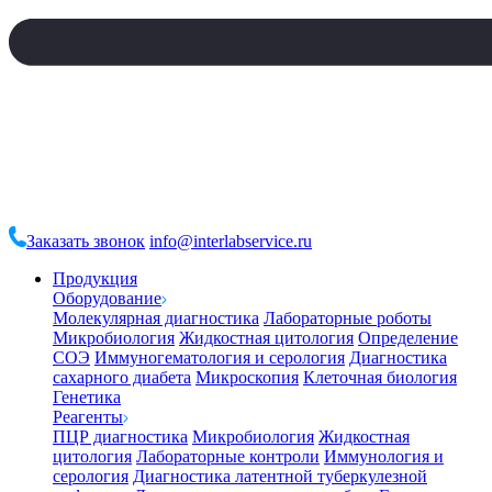
Заказать звонок
info@interlabservice.ru
Продукция
Оборудование
Молекулярная диагностика
Лабораторные роботы
Микробиология
Жидкостная цитология
Определение
СОЭ
Иммуногематология и серология
Диагностика
сахарного диабета
Микроскопия
Клеточная биология
Генетика
Реагенты
ПЦР диагностика
Микробиология
Жидкостная
цитология
Лабораторные контроли
Иммунология и
серология
Диагностика латентной туберкулезной