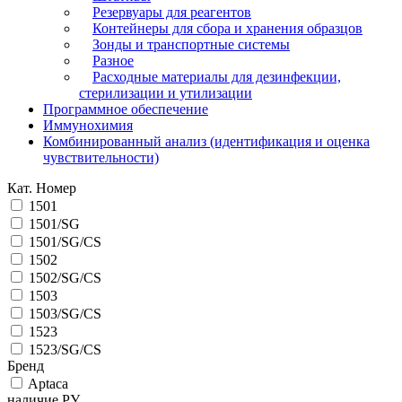
Резервуары для реагентов
Контейнеры для сбора и хранения образцов
Зонды и транспортные системы
Разное
Расходные материалы для дезинфекции,
стерилизации и утилизации
Программное обеспечение
Иммунохимия
Комбинированный анализ (идентификация и оценка
чувствительности)
Кат. Номер
1501
1501/SG
1501/SG/CS
1502
1502/SG/CS
1503
1503/SG/CS
1523
1523/SG/CS
Бренд
Aptaca
наличие РУ