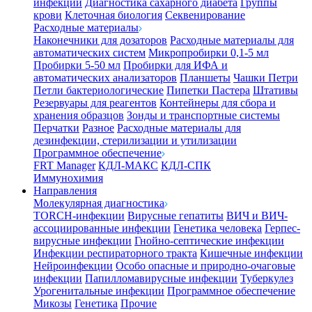
инфекции
Диагностика сахарного диабета
Группы
крови
Клеточная биология
Секвенирование
Расходные материалы
Наконечники для дозаторов
Расходные материалы для
автоматических систем
Микропробирки 0,1-5 мл
Пробирки 5-50 мл
Пробирки для ИФА и
автоматических анализаторов
Планшеты
Чашки Петри
Петли бактериологические
Пипетки Пастера
Штативы
Резервуары для реагентов
Контейнеры для сбора и
хранения образцов
Зонды и транспортные системы
Перчатки
Разное
Расходные материалы для
дезинфекции, стерилизации и утилизации
Программное обеспечение
FRT Manager
КДЛ-МАКС
КДЛ-СПК
Иммунохимия
Направления
Молекулярная диагностика
TORCH-инфекции
Вирусные гепатиты
ВИЧ и ВИЧ-
ассоциированные инфекции
Генетика человека
Герпес-
вирусные инфекции
Гнойно-септические инфекции
Инфекции респираторного тракта
Кишечные инфекции
Нейроинфекции
Особо опасные и природно-очаговые
инфекции
Папилломавирусные инфекции
Туберкулез
Урогенитальные инфекции
Программное обеспечение
Микозы
Генетика
Прочие