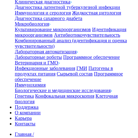
Клиническая диагностика
Диагностика латентной туберкулезной инфекции
Иммунология и серология
Жидкостная цитология
Диагностика сахарного диабета
Микробиология
Культивирование микроорганизмов
Идентификация
микроорганизмов
Антибиотикочувствительность
Комбинированный анализ (идентификация и оценка
чувствительности)
Лабораторная автоматизация
Лабораторные роботы
Программное обеспечение
Ветеринария и ГМО
Инфекционные заболевания
ГМИ
Патогены в
продуктах питания
Сырьевой состав
Программное
обеспечение
Иммунохимия
Биологические и медицинские исследования
Генетика
Конфокальная микроскопия
Клеточная
биология
Поддержка
О компании
Карьера
Контакты
Главная
/