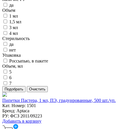
да
Объем
1 мл
1,5 мл
3 мл
4 мл
Стерильность
да
нет
Упаковка
Россыпью, в пакете
Объем, мл
5
6
7
Пипетки Пастера, 1 мл, ПЭ, градуированные, 500 шт./уп.
Кат. Номер: 1501
Бренд: Aptaca
РУ: ФСЗ 2011/09223
Добавить в корзину