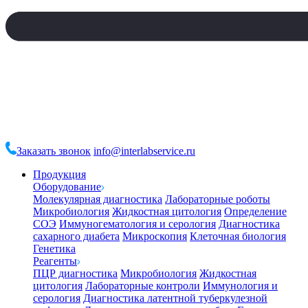
Заказать звонок
info@interlabservice.ru
Продукция
Оборудование
Молекулярная диагностика
Лабораторные роботы
Микробиология
Жидкостная цитология
Определение
СОЭ
Иммуногематология и серология
Диагностика
сахарного диабета
Микроскопия
Клеточная биология
Генетика
Реагенты
ПЦР диагностика
Микробиология
Жидкостная
цитология
Лабораторные контроли
Иммунология и
серология
Диагностика латентной туберкулезной