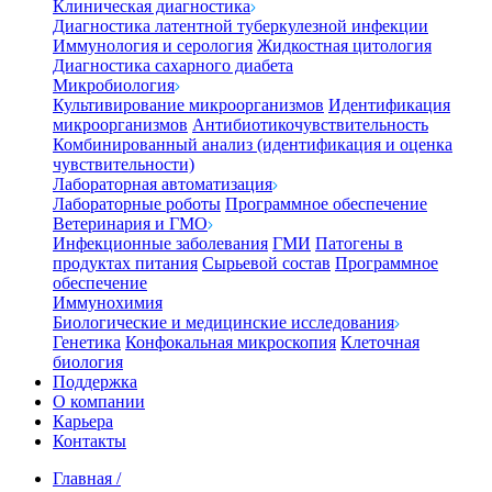
Клиническая диагностика
Диагностика латентной туберкулезной инфекции
Иммунология и серология
Жидкостная цитология
Диагностика сахарного диабета
Микробиология
Культивирование микроорганизмов
Идентификация
микроорганизмов
Антибиотикочувствительность
Комбинированный анализ (идентификация и оценка
чувствительности)
Лабораторная автоматизация
Лабораторные роботы
Программное обеспечение
Ветеринария и ГМО
Инфекционные заболевания
ГМИ
Патогены в
продуктах питания
Сырьевой состав
Программное
обеспечение
Иммунохимия
Биологические и медицинские исследования
Генетика
Конфокальная микроскопия
Клеточная
биология
Поддержка
О компании
Карьера
Контакты
Главная
/