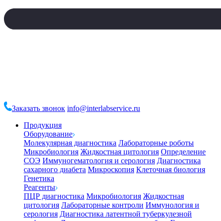
Заказать звонок
info@interlabservice.ru
Продукция
Оборудование
Молекулярная диагностика
Лабораторные роботы
Микробиология
Жидкостная цитология
Определение
СОЭ
Иммуногематология и серология
Диагностика
сахарного диабета
Микроскопия
Клеточная биология
Генетика
Реагенты
ПЦР диагностика
Микробиология
Жидкостная
цитология
Лабораторные контроли
Иммунология и
серология
Диагностика латентной туберкулезной