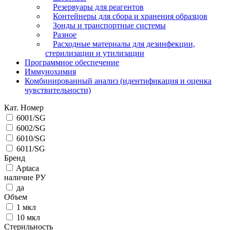
Резервуары для реагентов
Контейнеры для сбора и хранения образцов
Зонды и транспортные системы
Разное
Расходные материалы для дезинфекции,
стерилизации и утилизации
Программное обеспечение
Иммунохимия
Комбинированный анализ (идентификация и оценка
чувствительности)
Кат. Номер
6001/SG
6002/SG
6010/SG
6011/SG
Бренд
Aptaca
наличие РУ
да
Объем
1 мкл
10 мкл
Стерильность