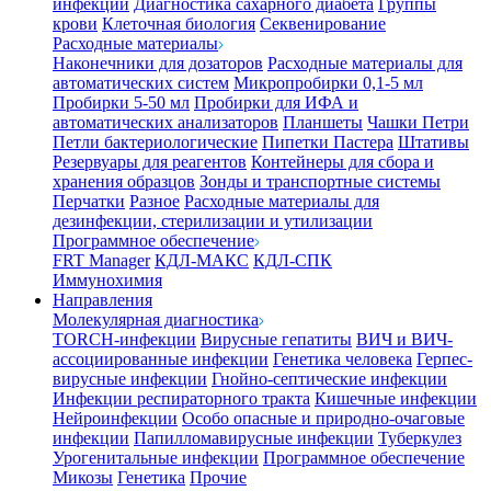
инфекции
Диагностика сахарного диабета
Группы
крови
Клеточная биология
Секвенирование
Расходные материалы
Наконечники для дозаторов
Расходные материалы для
автоматических систем
Микропробирки 0,1-5 мл
Пробирки 5-50 мл
Пробирки для ИФА и
автоматических анализаторов
Планшеты
Чашки Петри
Петли бактериологические
Пипетки Пастера
Штативы
Резервуары для реагентов
Контейнеры для сбора и
хранения образцов
Зонды и транспортные системы
Перчатки
Разное
Расходные материалы для
дезинфекции, стерилизации и утилизации
Программное обеспечение
FRT Manager
КДЛ-МАКС
КДЛ-СПК
Иммунохимия
Направления
Молекулярная диагностика
TORCH-инфекции
Вирусные гепатиты
ВИЧ и ВИЧ-
ассоциированные инфекции
Генетика человека
Герпес-
вирусные инфекции
Гнойно-септические инфекции
Инфекции респираторного тракта
Кишечные инфекции
Нейроинфекции
Особо опасные и природно-очаговые
инфекции
Папилломавирусные инфекции
Туберкулез
Урогенитальные инфекции
Программное обеспечение
Микозы
Генетика
Прочие