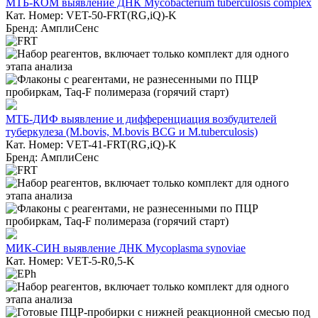
МТБ-КОМ выявление ДНК Mycobacterium tuberculosis complex
Кат. Номер: VET-50-FRT(RG,iQ)-K
Бренд: АмплиСенс
МТБ-ДИФ выявление и дифференциация возбудителей
туберкулеза (M.bovis, M.bovis BCG и M.tuberculosis)
Кат. Номер: VET-41-FRT(RG,iQ)-K
Бренд: АмплиСенс
МИК-СИН выявление ДНК Mycoplasma synoviae
Кат. Номер: VET-5-R0,5-K