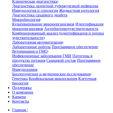
Клиническая диагностика
Диагностика латентной туберкулезной инфекции
Иммунология и серология
Жидкостная цитология
Диагностика сахарного диабета
Микробиология
Культивирование микроорганизмов
Идентификация
микроорганизмов
Антибиотикочувствительность
Комбинированный анализ (идентификация и оценка
чувствительности)
Лабораторная автоматизация
Лабораторные роботы
Программное обеспечение
Ветеринария и ГМО
Инфекционные заболевания
ГМИ
Патогены в
продуктах питания
Сырьевой состав
Программное
обеспечение
Иммунохимия
Биологические и медицинские исследования
Генетика
Конфокальная микроскопия
Клеточная
биология
Поддержка
О компании
Карьера
Контакты
Главная
/