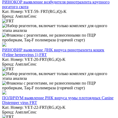
РИНОКОР выявление возбудителя ринотрахеита крупного
рогатого скота
Кат. Номер: VET-59- FRT(RG,iQ)-K
Бренд: АмплиСенс
РИНОВИР выявление ДНК вируса ринотрахеита кошек
(Feline herpesvirus 1) FRT
Кат. Номер: VET-20-FRT(RG,iQ)-K
Бренд: АмплиСенс
ПОЛИЧУМ выявление РНК вируса чумы плотоядных Canine
Distemper virus FRT
Кат. Номер: VET-22-FRT(RG,iQ)-K
Бренд: АмплиСенс