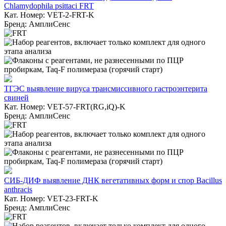
Chlamydophila psittaci FRT
Кат. Номер: VET-2-FRT-K
Бренд: АмплиСенс
ТГЭС выявление вируса трансмиссивного гастроэнтерита
свиней
Кат. Номер: VET-57-FRT(RG,iQ)-K
Бренд: АмплиСенс
СИБ-ДИФ выявление ДНК вегетативных форм и спор Bacillus
anthracis
Кат. Номер: VET-23-FRT-K
Бренд: АмплиСенс