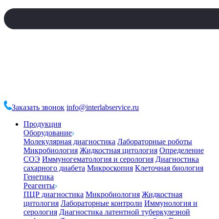
Заказать звонок
info@interlabservice.ru
Продукция
Оборудование
Молекулярная диагностика
Лабораторные роботы
Микробиология
Жидкостная цитология
Определение
СОЭ
Иммуногематология и серология
Диагностика
сахарного диабета
Микроскопия
Клеточная биология
Генетика
Реагенты
ПЦР диагностика
Микробиология
Жидкостная
цитология
Лабораторные контроли
Иммунология и
серология
Диагностика латентной туберкулезной