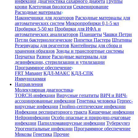
инфекции
Диагностика сахарного диабета
Группы
крови
Клеточная биология
Секвенирование
Расходные материалы
Наконечники для дозаторов
Расходные материалы для
автоматических систем
Микропробирки 0,1-5 мл
Пробирки 5-50 мл
Пробирки для ИФА и
автоматических анализаторов
Планшеты
Чашки Петри
Петли бактериологические
Пипетки Пастера
Штативы
Резервуары для реагентов
Контейнеры для сбора и
хранения образцов
Зонды и транспортные системы
Перчатки
Разное
Расходные материалы для
дезинфекции, стерилизации и утилизации
Программное обеспечение
FRT Manager
КДЛ-МАКС
КДЛ-СПК
Иммунохимия
Направления
Молекулярная диагностика
TORCH-инфекции
Вирусные гепатиты
ВИЧ и ВИЧ-
ассоциированные инфекции
Генетика человека
Герпес-
вирусные инфекции
Гнойно-септические инфекции
Инфекции респираторного тракта
Кишечные инфекции
Нейроинфекции
Особо опасные и природно-очаговые
инфекции
Папилломавирусные инфекции
Туберкулез
Урогенитальные инфекции
Программное обеспечение
Микозы
Генетика
Прочие