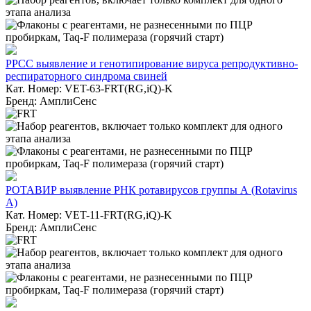
РРСС выявление и генотипирование вируса репродуктивно-
респираторного синдрома свиней
Кат. Номер: VET-63-FRT(RG,iQ)-K
Бренд: АмплиСенс
РОТАВИР выявление РНК ротавирусов группы А (Rotavirus
A)
Кат. Номер: VET-11-FRT(RG,iQ)-K
Бренд: АмплиСенс