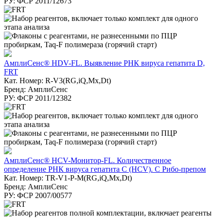
РУ: ФСР 2011/12673
АмплиСенс® HDV-FL. Выявление РНК вируса гепатита D,
FRT
Кат. Номер: R-V3(RG,iQ,Mx,Dt)
Бренд: АмплиСенс
РУ: ФСР 2011/12382
АмплиСенс® HCV-Монитор-FL. Количественное
определение РНК вируса гепатита C (HCV). С Рибо-препом
Кат. Номер: TR-V1-Р-M(RG,iQ,Мх,Dt)
Бренд: АмплиСенс
РУ: ФСР 2007/00577