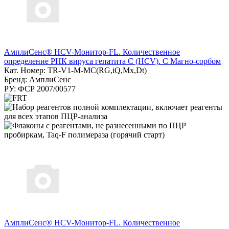
АмплиСенс® HCV-Монитор-FL. Количественное
определение РНК вируса гепатита C (HCV). С Магно-сорбом
Кат. Номер: TR-V1-M-MC(RG,iQ,Мх,Dt)
Бренд: АмплиСенс
РУ: ФСР 2007/00577
АмплиСенс® HCV-Монитор-FL. Количественное