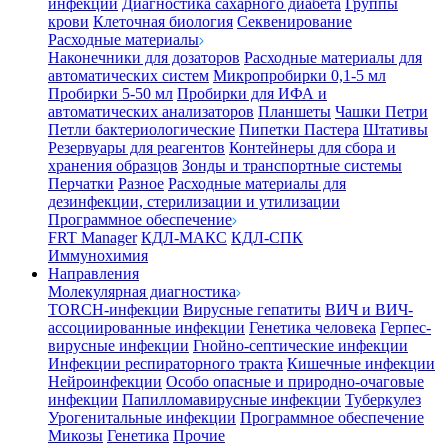
инфекции
Диагностика сахарного диабета
Группы
крови
Клеточная биология
Секвенирование
Расходные материалы
Наконечники для дозаторов
Расходные материалы для
автоматических систем
Микропробирки 0,1-5 мл
Пробирки 5-50 мл
Пробирки для ИФА и
автоматических анализаторов
Планшеты
Чашки Петри
Петли бактериологические
Пипетки Пастера
Штативы
Резервуары для реагентов
Контейнеры для сбора и
хранения образцов
Зонды и транспортные системы
Перчатки
Разное
Расходные материалы для
дезинфекции, стерилизации и утилизации
Программное обеспечение
FRT Manager
КДЛ-МАКС
КДЛ-СПК
Иммунохимия
Направления
Молекулярная диагностика
TORCH-инфекции
Вирусные гепатиты
ВИЧ и ВИЧ-
ассоциированные инфекции
Генетика человека
Герпес-
вирусные инфекции
Гнойно-септические инфекции
Инфекции респираторного тракта
Кишечные инфекции
Нейроинфекции
Особо опасные и природно-очаговые
инфекции
Папилломавирусные инфекции
Туберкулез
Урогенитальные инфекции
Программное обеспечение
Микозы
Генетика
Прочие