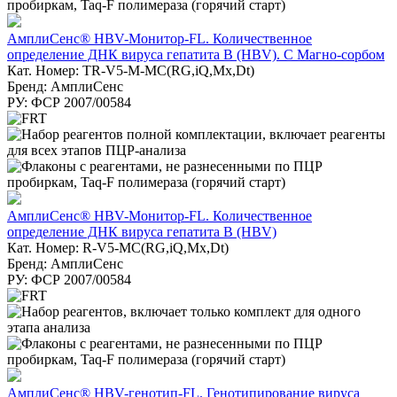
АмплиСенс® HBV-Монитор-FL. Количественное
определение ДНК вируса гепатита В (HBV). С Магно-сорбом
Кат. Номер: TR-V5-M-MC(RG,iQ,Мх,Dt)
Бренд: АмплиСенс
РУ: ФСР 2007/00584
АмплиСенс® HBV-Монитор-FL. Количественное
определение ДНК вируса гепатита В (HBV)
Кат. Номер: R-V5-MC(RG,iQ,Mx,Dt)
Бренд: АмплиСенс
РУ: ФСР 2007/00584
АмплиСенс® HBV-генотип-FL. Генотипирование вируса