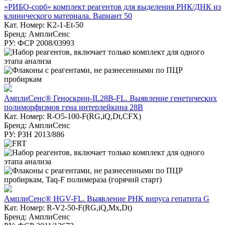
«РИБО-сорб» комплект реагентов для выделения РНК/ДНК из
клинического материала. Вариант 50
Кат. Номер: K2-1-Et-50
Бренд: АмплиСенс
РУ: ФСР 2008/03993
АмплиСенс® Геноскрин-IL28B-FL. Выявление генетических
полиморфизмов гена интерлейкина 28В
Кат. Номер: R-О5-100-F(RG,iQ,Dt,CFX)
Бренд: АмплиСенс
РУ: РЗН 2013/886
АмплиСенс® HGV-FL. Выявление РНК вируса гепатита G
Кат. Номер: R-V2-50-F(RG,iQ,Mx,Dt)
Бренд: АмплиСенс