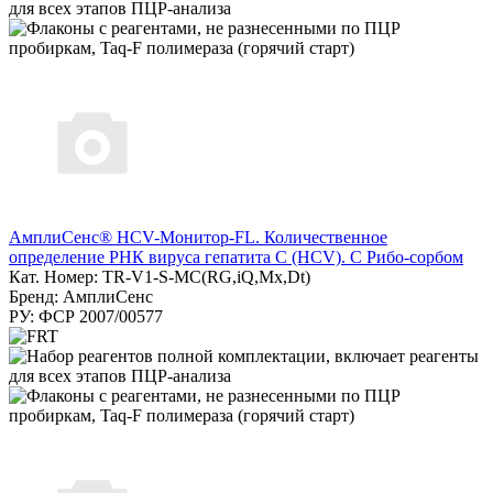
АмплиСенс® HCV-Монитор-FL. Количественное
определение РНК вируса гепатита C (HCV). С Рибо-сорбом
Кат. Номер: TR-V1-S-MC(RG,iQ,Мх,Dt)
Бренд: АмплиСенс
РУ: ФСР 2007/00577