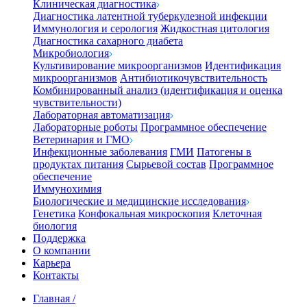
Клиническая диагностика
Диагностика латентной туберкулезной инфекции
Иммунология и серология
Жидкостная цитология
Диагностика сахарного диабета
Микробиология
Культивирование микроорганизмов
Идентификация
микроорганизмов
Антибиотикочувствительность
Комбинированный анализ (идентификация и оценка
чувствительности)
Лабораторная автоматизация
Лабораторные роботы
Программное обеспечение
Ветеринария и ГМО
Инфекционные заболевания
ГМИ
Патогены в
продуктах питания
Сырьевой состав
Программное
обеспечение
Иммунохимия
Биологические и медицинские исследования
Генетика
Конфокальная микроскопия
Клеточная
биология
Поддержка
О компании
Карьера
Контакты
Главная
/