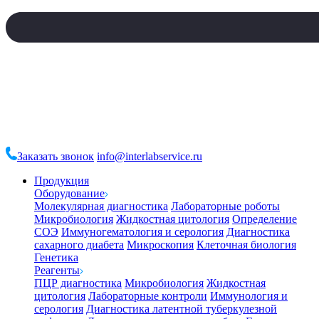
Заказать звонок
info@interlabservice.ru
Продукция
Оборудование
Молекулярная диагностика
Лабораторные роботы
Микробиология
Жидкостная цитология
Определение
СОЭ
Иммуногематология и серология
Диагностика
сахарного диабета
Микроскопия
Клеточная биология
Генетика
Реагенты
ПЦР диагностика
Микробиология
Жидкостная
цитология
Лабораторные контроли
Иммунология и
серология
Диагностика латентной туберкулезной