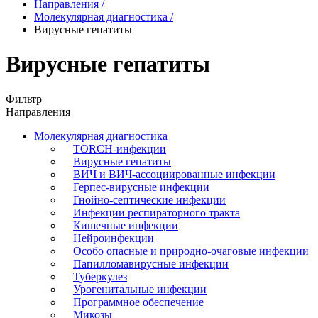
Направления
/
Молекулярная диагностика
/
Вирусные гепатиты
Вирусные гепатиты
Фильтр
Направления
Молекулярная диагностика
TORCH-инфекции
Вирусные гепатиты
ВИЧ и ВИЧ-ассоциированные инфекции
Герпес-вирусные инфекции
Гнойно-септические инфекции
Инфекции респираторного тракта
Кишечные инфекции
Нейроинфекции
Особо опасные и природно-очаговые инфекции
Папилломавирусные инфекции
Туберкулез
Урогенитальные инфекции
Программное обеспечение
Микозы