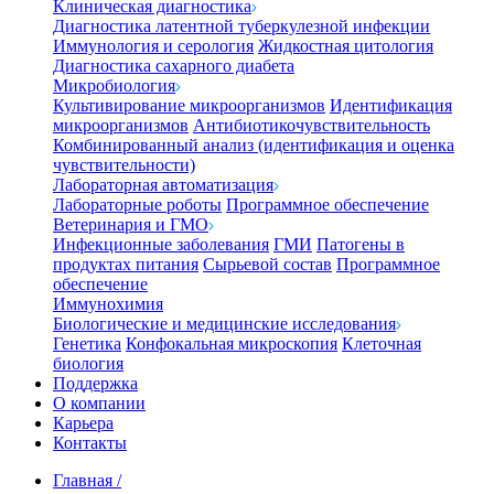
Клиническая диагностика
Диагностика латентной туберкулезной инфекции
Иммунология и серология
Жидкостная цитология
Диагностика сахарного диабета
Микробиология
Культивирование микроорганизмов
Идентификация
микроорганизмов
Антибиотикочувствительность
Комбинированный анализ (идентификация и оценка
чувствительности)
Лабораторная автоматизация
Лабораторные роботы
Программное обеспечение
Ветеринария и ГМО
Инфекционные заболевания
ГМИ
Патогены в
продуктах питания
Сырьевой состав
Программное
обеспечение
Иммунохимия
Биологические и медицинские исследования
Генетика
Конфокальная микроскопия
Клеточная
биология
Поддержка
О компании
Карьера
Контакты
Главная
/