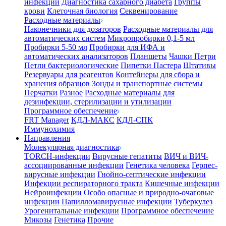
инфекции
Диагностика сахарного диабета
Группы
крови
Клеточная биология
Секвенирование
Расходные материалы
Наконечники для дозаторов
Расходные материалы для
автоматических систем
Микропробирки 0,1-5 мл
Пробирки 5-50 мл
Пробирки для ИФА и
автоматических анализаторов
Планшеты
Чашки Петри
Петли бактериологические
Пипетки Пастера
Штативы
Резервуары для реагентов
Контейнеры для сбора и
хранения образцов
Зонды и транспортные системы
Перчатки
Разное
Расходные материалы для
дезинфекции, стерилизации и утилизации
Программное обеспечение
FRT Manager
КДЛ-МАКС
КДЛ-СПК
Иммунохимия
Направления
Молекулярная диагностика
TORCH-инфекции
Вирусные гепатиты
ВИЧ и ВИЧ-
ассоциированные инфекции
Генетика человека
Герпес-
вирусные инфекции
Гнойно-септические инфекции
Инфекции респираторного тракта
Кишечные инфекции
Нейроинфекции
Особо опасные и природно-очаговые
инфекции
Папилломавирусные инфекции
Туберкулез
Урогенитальные инфекции
Программное обеспечение
Микозы
Генетика
Прочие