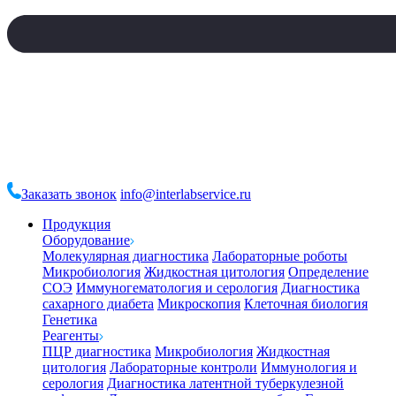
Заказать звонок
info@interlabservice.ru
Продукция
Оборудование
Молекулярная диагностика
Лабораторные роботы
Микробиология
Жидкостная цитология
Определение
СОЭ
Иммуногематология и серология
Диагностика
сахарного диабета
Микроскопия
Клеточная биология
Генетика
Реагенты
ПЦР диагностика
Микробиология
Жидкостная
цитология
Лабораторные контроли
Иммунология и
серология
Диагностика латентной туберкулезной