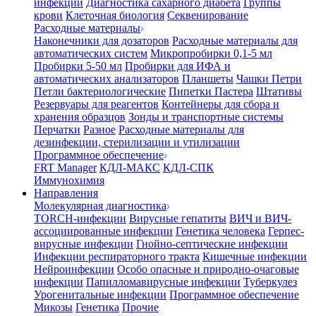
инфекции
Диагностика сахарного диабета
Группы
крови
Клеточная биология
Секвенирование
Расходные материалы
Наконечники для дозаторов
Расходные материалы для
автоматических систем
Микропробирки 0,1-5 мл
Пробирки 5-50 мл
Пробирки для ИФА и
автоматических анализаторов
Планшеты
Чашки Петри
Петли бактериологические
Пипетки Пастера
Штативы
Резервуары для реагентов
Контейнеры для сбора и
хранения образцов
Зонды и транспортные системы
Перчатки
Разное
Расходные материалы для
дезинфекции, стерилизации и утилизации
Программное обеспечение
FRT Manager
КДЛ-МАКС
КДЛ-СПК
Иммунохимия
Направления
Молекулярная диагностика
TORCH-инфекции
Вирусные гепатиты
ВИЧ и ВИЧ-
ассоциированные инфекции
Генетика человека
Герпес-
вирусные инфекции
Гнойно-септические инфекции
Инфекции респираторного тракта
Кишечные инфекции
Нейроинфекции
Особо опасные и природно-очаговые
инфекции
Папилломавирусные инфекции
Туберкулез
Урогенитальные инфекции
Программное обеспечение
Микозы
Генетика
Прочие