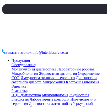
Заказать звонок
info@interlabservice.ru
Продукция
Оборудование
Молекулярная диагностика
Лабораторные роботы
Микробиология
Жидкостная цитология
Определение
СОЭ
Иммуногематология и серология
Диагностика
сахарного диабета
Микроскопия
Клеточная биология
Генетика
Реагенты
ПЦР диагностика
Микробиология
Жидкостная
цитология
Лабораторные контроли
Иммунология и
серология
Диагностика латентной туберкулезной