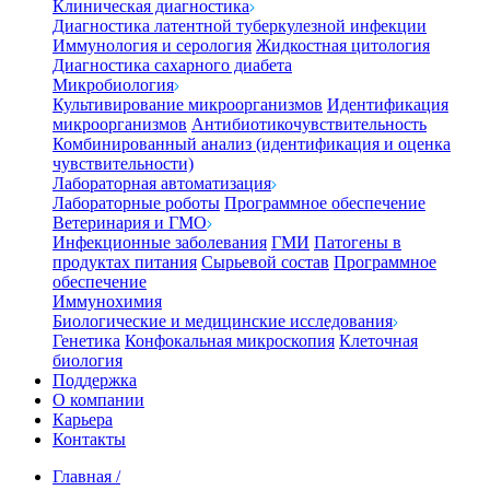
Клиническая диагностика
Диагностика латентной туберкулезной инфекции
Иммунология и серология
Жидкостная цитология
Диагностика сахарного диабета
Микробиология
Культивирование микроорганизмов
Идентификация
микроорганизмов
Антибиотикочувствительность
Комбинированный анализ (идентификация и оценка
чувствительности)
Лабораторная автоматизация
Лабораторные роботы
Программное обеспечение
Ветеринария и ГМО
Инфекционные заболевания
ГМИ
Патогены в
продуктах питания
Сырьевой состав
Программное
обеспечение
Иммунохимия
Биологические и медицинские исследования
Генетика
Конфокальная микроскопия
Клеточная
биология
Поддержка
О компании
Карьера
Контакты
Главная
/