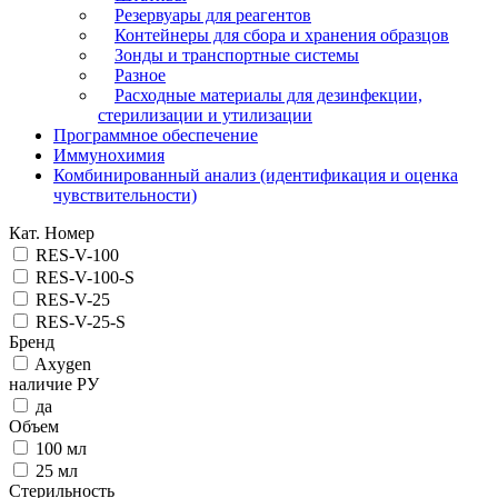
Резервуары для реагентов
Контейнеры для сбора и хранения образцов
Зонды и транспортные системы
Разное
Расходные материалы для дезинфекции,
стерилизации и утилизации
Программное обеспечение
Иммунохимия
Комбинированный анализ (идентификация и оценка
чувствительности)
Кат. Номер
RES-V-100
RES-V-100-S
RES-V-25
RES-V-25-S
Бренд
Axygen
наличие РУ
да
Объем
100 мл
25 мл
Стерильность