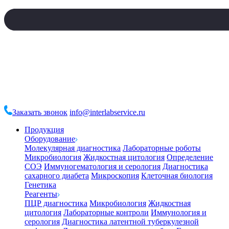
Заказать звонок
info@interlabservice.ru
Продукция
Оборудование
Молекулярная диагностика
Лабораторные роботы
Микробиология
Жидкостная цитология
Определение
СОЭ
Иммуногематология и серология
Диагностика
сахарного диабета
Микроскопия
Клеточная биология
Генетика
Реагенты
ПЦР диагностика
Микробиология
Жидкостная
цитология
Лабораторные контроли
Иммунология и
серология
Диагностика латентной туберкулезной