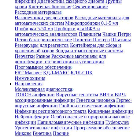
инфекции
Диагностика сахарного диабета
Группы
крови
Клеточная биология
Секвенирование
Расходные материалы
Наконечники для дозаторов
Расходные материалы для
автоматических систем
Микропробирки 0,1-5 мл
Пробирки 5-50 мл
Пробирки для ИФА и
автоматических анализаторов
Планшеты
Чашки Петри
Петли бактериологические
Пипетки Пастера
Штативы
Резервуары для реагентов
Контейнеры для сбора и
хранения образцов
Зонды и транспортные системы
Перчатки
Разное
Расходные материалы для
дезинфекции, стерилизации и утилизации
Программное обеспечение
FRT Manager
КДЛ-МАКС
КДЛ-СПК
Иммунохимия
Направления
Молекулярная диагностика
TORCH-инфекции
Вирусные гепатиты
ВИЧ и ВИЧ-
ассоциированные инфекции
Генетика человека
Герпес-
вирусные инфекции
Гнойно-септические инфекции
Инфекции респираторного тракта
Кишечные инфекции
Нейроинфекции
Особо опасные и природно-очаговые
инфекции
Папилломавирусные инфекции
Туберкулез
Урогенитальные инфекции
Программное обеспечение
Микозы
Генетика
Прочие