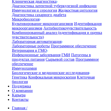
Клиническая диагностика
Диагностика латентной туберкулезной инфекции
Иммунология и серология
Жидкостная цитология
Диагностика сахарного диабета
Микробиология
Культивирование микроорганизмов
Идентификация
микроорганизмов
Антибиотикочувствительность
Комбинированный анализ (идентификация и оценка
чувствительности)
Лабораторная автоматизация
Лабораторные роботы
Программное обеспечение
Ветеринария и ГМО
Инфекционные заболевания
ГМИ
Патогены в
продуктах питания
Сырьевой состав
Программное
обеспечение
Иммунохимия
Биологические и медицинские исследования
Генетика
Конфокальная микроскопия
Клеточная
биология
Поддержка
О компании
Карьера
Контакты
Главная
/