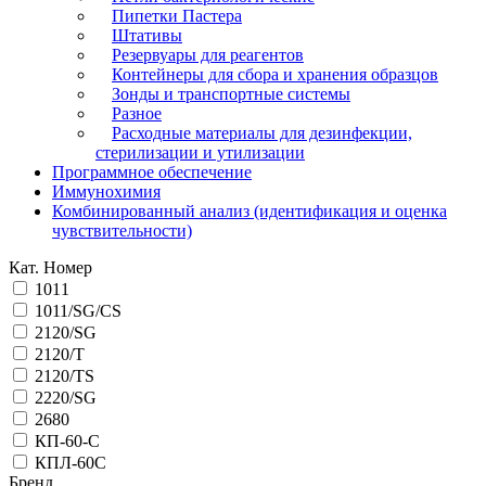
Пипетки Пастера
Штативы
Резервуары для реагентов
Контейнеры для сбора и хранения образцов
Зонды и транспортные системы
Разное
Расходные материалы для дезинфекции,
стерилизации и утилизации
Программное обеспечение
Иммунохимия
Комбинированный анализ (идентификация и оценка
чувствительности)
Кат. Номер
1011
1011/SG/CS
2120/SG
2120/T
2120/TS
2220/SG
2680
КП-60-С
КПЛ-60С
Бренд