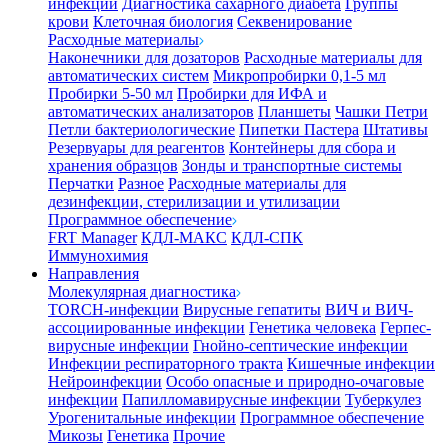
инфекции
Диагностика сахарного диабета
Группы
крови
Клеточная биология
Секвенирование
Расходные материалы
Наконечники для дозаторов
Расходные материалы для
автоматических систем
Микропробирки 0,1-5 мл
Пробирки 5-50 мл
Пробирки для ИФА и
автоматических анализаторов
Планшеты
Чашки Петри
Петли бактериологические
Пипетки Пастера
Штативы
Резервуары для реагентов
Контейнеры для сбора и
хранения образцов
Зонды и транспортные системы
Перчатки
Разное
Расходные материалы для
дезинфекции, стерилизации и утилизации
Программное обеспечение
FRT Manager
КДЛ-МАКС
КДЛ-СПК
Иммунохимия
Направления
Молекулярная диагностика
TORCH-инфекции
Вирусные гепатиты
ВИЧ и ВИЧ-
ассоциированные инфекции
Генетика человека
Герпес-
вирусные инфекции
Гнойно-септические инфекции
Инфекции респираторного тракта
Кишечные инфекции
Нейроинфекции
Особо опасные и природно-очаговые
инфекции
Папилломавирусные инфекции
Туберкулез
Урогенитальные инфекции
Программное обеспечение
Микозы
Генетика
Прочие