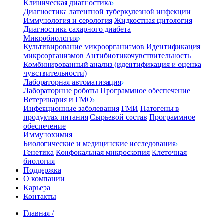
Клиническая диагностика
Диагностика латентной туберкулезной инфекции
Иммунология и серология
Жидкостная цитология
Диагностика сахарного диабета
Микробиология
Культивирование микроорганизмов
Идентификация
микроорганизмов
Антибиотикочувствительность
Комбинированный анализ (идентификация и оценка
чувствительности)
Лабораторная автоматизация
Лабораторные роботы
Программное обеспечение
Ветеринария и ГМО
Инфекционные заболевания
ГМИ
Патогены в
продуктах питания
Сырьевой состав
Программное
обеспечение
Иммунохимия
Биологические и медицинские исследования
Генетика
Конфокальная микроскопия
Клеточная
биология
Поддержка
О компании
Карьера
Контакты
Главная
/