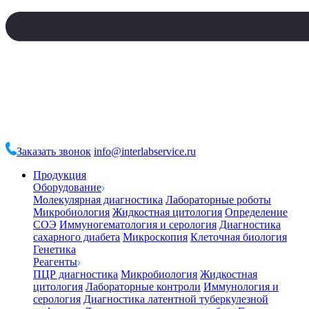
Заказать звонок
info@interlabservice.ru
Продукция
Оборудование
Молекулярная диагностика
Лабораторные роботы
Микробиология
Жидкостная цитология
Определение
СОЭ
Иммуногематология и серология
Диагностика
сахарного диабета
Микроскопия
Клеточная биология
Генетика
Реагенты
ПЦР диагностика
Микробиология
Жидкостная
цитология
Лабораторные контроли
Иммунология и
серология
Диагностика латентной туберкулезной