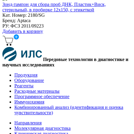
Зонд-тампон для сбора проб ДНК, Пластик+Виск,
стерильный, в пробирке 12х150, с этикеткой
Кат. Номер: 2180/SG
Бренд: Aptaca
РУ: ФСЗ 2011/09223
Добавить в корзину
Передовые технологии в диагностике и
научных исследованиях
Продукция
Оборудование
Реагенты
Расходные материалы
Программное обеспечение
Иммунохимия
Комбинированный анализ (идентификация и оценка
чувствительности)
Направления
Молекулярная диагностика
Клиническая диагностика