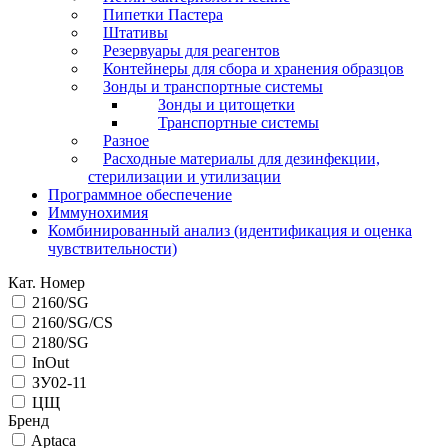
Пипетки Пастера
Штативы
Резервуары для реагентов
Контейнеры для сбора и хранения образцов
Зонды и транспортные системы
Зонды и цитощетки
Транспортные системы
Разное
Расходные материалы для дезинфекции,
стерилизации и утилизации
Программное обеспечение
Иммунохимия
Комбинированный анализ (идентификация и оценка
чувствительности)
Кат. Номер
2160/SG
2160/SG/CS
2180/SG
InOut
ЗУ02-11
ЦЩ
Бренд
Aptaca