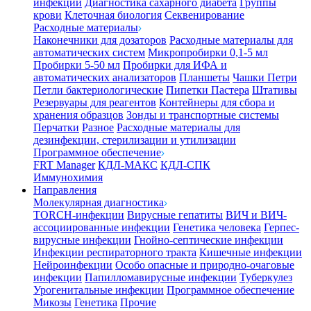
инфекции
Диагностика сахарного диабета
Группы
крови
Клеточная биология
Секвенирование
Расходные материалы
Наконечники для дозаторов
Расходные материалы для
автоматических систем
Микропробирки 0,1-5 мл
Пробирки 5-50 мл
Пробирки для ИФА и
автоматических анализаторов
Планшеты
Чашки Петри
Петли бактериологические
Пипетки Пастера
Штативы
Резервуары для реагентов
Контейнеры для сбора и
хранения образцов
Зонды и транспортные системы
Перчатки
Разное
Расходные материалы для
дезинфекции, стерилизации и утилизации
Программное обеспечение
FRT Manager
КДЛ-МАКС
КДЛ-СПК
Иммунохимия
Направления
Молекулярная диагностика
TORCH-инфекции
Вирусные гепатиты
ВИЧ и ВИЧ-
ассоциированные инфекции
Генетика человека
Герпес-
вирусные инфекции
Гнойно-септические инфекции
Инфекции респираторного тракта
Кишечные инфекции
Нейроинфекции
Особо опасные и природно-очаговые
инфекции
Папилломавирусные инфекции
Туберкулез
Урогенитальные инфекции
Программное обеспечение
Микозы
Генетика
Прочие