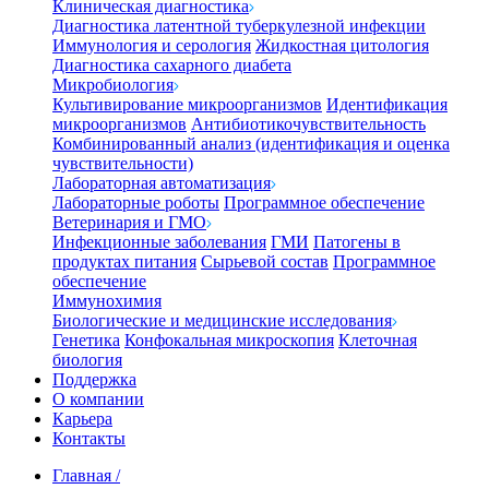
Клиническая диагностика
Диагностика латентной туберкулезной инфекции
Иммунология и серология
Жидкостная цитология
Диагностика сахарного диабета
Микробиология
Культивирование микроорганизмов
Идентификация
микроорганизмов
Антибиотикочувствительность
Комбинированный анализ (идентификация и оценка
чувствительности)
Лабораторная автоматизация
Лабораторные роботы
Программное обеспечение
Ветеринария и ГМО
Инфекционные заболевания
ГМИ
Патогены в
продуктах питания
Сырьевой состав
Программное
обеспечение
Иммунохимия
Биологические и медицинские исследования
Генетика
Конфокальная микроскопия
Клеточная
биология
Поддержка
О компании
Карьера
Контакты
Главная
/