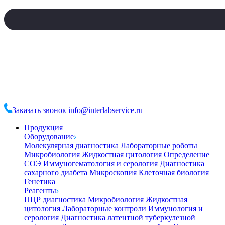
Заказать звонок
info@interlabservice.ru
Продукция
Оборудование
Молекулярная диагностика
Лабораторные роботы
Микробиология
Жидкостная цитология
Определение
СОЭ
Иммуногематология и серология
Диагностика
сахарного диабета
Микроскопия
Клеточная биология
Генетика
Реагенты
ПЦР диагностика
Микробиология
Жидкостная
цитология
Лабораторные контроли
Иммунология и
серология
Диагностика латентной туберкулезной