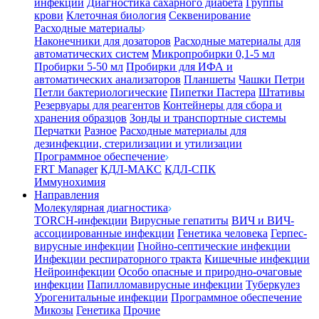
инфекции
Диагностика сахарного диабета
Группы
крови
Клеточная биология
Секвенирование
Расходные материалы
Наконечники для дозаторов
Расходные материалы для
автоматических систем
Микропробирки 0,1-5 мл
Пробирки 5-50 мл
Пробирки для ИФА и
автоматических анализаторов
Планшеты
Чашки Петри
Петли бактериологические
Пипетки Пастера
Штативы
Резервуары для реагентов
Контейнеры для сбора и
хранения образцов
Зонды и транспортные системы
Перчатки
Разное
Расходные материалы для
дезинфекции, стерилизации и утилизации
Программное обеспечение
FRT Manager
КДЛ-МАКС
КДЛ-СПК
Иммунохимия
Направления
Молекулярная диагностика
TORCH-инфекции
Вирусные гепатиты
ВИЧ и ВИЧ-
ассоциированные инфекции
Генетика человека
Герпес-
вирусные инфекции
Гнойно-септические инфекции
Инфекции респираторного тракта
Кишечные инфекции
Нейроинфекции
Особо опасные и природно-очаговые
инфекции
Папилломавирусные инфекции
Туберкулез
Урогенитальные инфекции
Программное обеспечение
Микозы
Генетика
Прочие