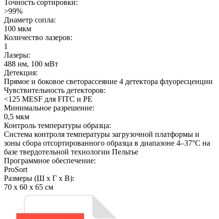
Точность сортировки:
>99%
Диаметр сопла:
100 мкм
Количество лазеров:
1
Лазеры:
488 нм, 100 мВт
Детекция:
Прямое и боковое светорассеяние 4 детектора флуоресценции
Чувствительность детекторов:
<125 MESF для FITC и PE
Минимальное разрешение:
0,5 мкм
Контроль температуры образца:
Система контроля температуры загрузочной платформы и
зоны сбора отсортированного образца в диапазоне 4–37°C на
базе твердотельной технологии Пельтье
Программное обеспечение:
ProSort
Размеры (Ш х Г х В):
70 х 60 х 65 см