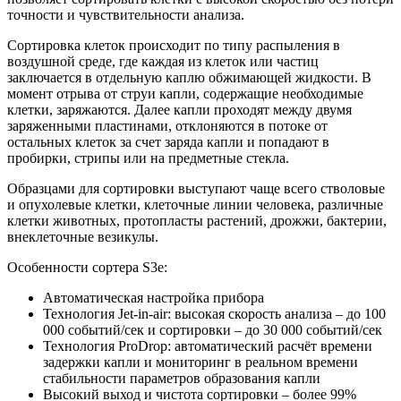
точности и чувствительности анализа.
Сортировка клеток происходит по типу распыления в
воздушной среде, где каждая из клеток или частиц
заключается в отдельную каплю обжимающей жидкости. В
момент отрыва от струи капли, содержащие необходимые
клетки, заряжаются. Далее капли проходят между двумя
заряженными пластинами, отклоняются в потоке от
остальных клеток за счет заряда капли и попадают в
пробирки, стрипы или на предметные стекла.
Образцами для сортировки выступают чаще всего стволовые
и опухолевые клетки, клеточные линии человека, различные
клетки животных, протопласты растений, дрожжи, бактерии,
внеклеточные везикулы.
Особенности сортера S3e:
Автоматическая настройка прибора
Технология Jet-in-air: высокая скорость анализа – до 100
000 событий/сек и сортировки – до 30 000 событий/сек
Технология ProDrop: автоматический расчёт времени
задержки капли и мониторинг в реальном времени
стабильности параметров образования капли
Высокий выход и чистота сортировки – более 99%