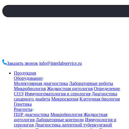
Заказать звонок
info@interlabservice.ru
Продукция
Оборудование
Молекулярная диагностика
Лабораторные роботы
Микробиология
Жидкостная цитология
Определение
СОЭ
Иммуногематология и серология
Диагностика
сахарного диабета
Микроскопия
Клеточная биология
Генетика
Реагенты
ПЦР диагностика
Микробиология
Жидкостная
цитология
Лабораторные контроли
Иммунология и
серология
Диагностика латентной туберкулезной