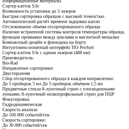
Информационные материалы
Cортер клеток S3e
Возможность установки до 3 лазеров
Быстрая сортировка образцов с высокой точностью
Автоматический расчёт времени задержки капли
Отслеживание объема отсортированного образца
Наличие встроенной системы контроля температуры образца,
функции промывки между циклами и магнитной мешалки
Компактный дизайн и флюидика на борту
Интуитивно-понятный интерфейс ПО ProSort
Сортер клеток S3e с одним лазером (488 нм)
Производитель:
Bio-Rad
Направление сортировки:
Двусторонняя
Сбор отсортированного образца в каждом направлении:
До 5 пробирок 5 мл До 5 пробирок объёмом 1,5 мл
Предметные стекла 8-луночный стрип с плоскодонными
лунками; 8-луночный низкопрофильный стрип для ПЦР
Фокусировка:
Гидродинамическая
Скорость анализа:
До 100 000 событий/сек
Скорость сортировки:
До 30 000 событий/сек