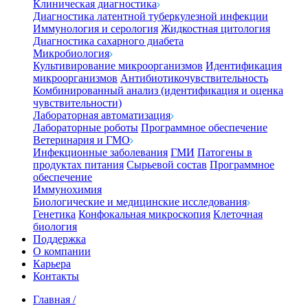
Клиническая диагностика
Диагностика латентной туберкулезной инфекции
Иммунология и серология
Жидкостная цитология
Диагностика сахарного диабета
Микробиология
Культивирование микроорганизмов
Идентификация
микроорганизмов
Антибиотикочувствительность
Комбинированный анализ (идентификация и оценка
чувствительности)
Лабораторная автоматизация
Лабораторные роботы
Программное обеспечение
Ветеринария и ГМО
Инфекционные заболевания
ГМИ
Патогены в
продуктах питания
Сырьевой состав
Программное
обеспечение
Иммунохимия
Биологические и медицинские исследования
Генетика
Конфокальная микроскопия
Клеточная
биология
Поддержка
О компании
Карьера
Контакты
Главная
/