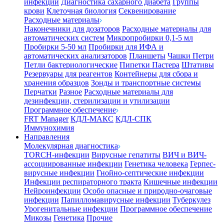
инфекции
Диагностика сахарного диабета
Группы
крови
Клеточная биология
Секвенирование
Расходные материалы
Наконечники для дозаторов
Расходные материалы для
автоматических систем
Микропробирки 0,1-5 мл
Пробирки 5-50 мл
Пробирки для ИФА и
автоматических анализаторов
Планшеты
Чашки Петри
Петли бактериологические
Пипетки Пастера
Штативы
Резервуары для реагентов
Контейнеры для сбора и
хранения образцов
Зонды и транспортные системы
Перчатки
Разное
Расходные материалы для
дезинфекции, стерилизации и утилизации
Программное обеспечение
FRT Manager
КДЛ-МАКС
КДЛ-СПК
Иммунохимия
Направления
Молекулярная диагностика
TORCH-инфекции
Вирусные гепатиты
ВИЧ и ВИЧ-
ассоциированные инфекции
Генетика человека
Герпес-
вирусные инфекции
Гнойно-септические инфекции
Инфекции респираторного тракта
Кишечные инфекции
Нейроинфекции
Особо опасные и природно-очаговые
инфекции
Папилломавирусные инфекции
Туберкулез
Урогенитальные инфекции
Программное обеспечение
Микозы
Генетика
Прочие