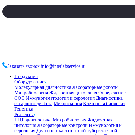
Заказать звонок
info@interlabservice.ru
Продукция
Оборудование
Молекулярная диагностика
Лабораторные роботы
Микробиология
Жидкостная цитология
Определение
СОЭ
Иммуногематология и серология
Диагностика
сахарного диабета
Микроскопия
Клеточная биология
Генетика
Реагенты
ПЦР диагностика
Микробиология
Жидкостная
цитология
Лабораторные контроли
Иммунология и
серология
Диагностика латентной туберкулезной