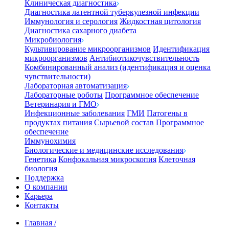
Клиническая диагностика
Диагностика латентной туберкулезной инфекции
Иммунология и серология
Жидкостная цитология
Диагностика сахарного диабета
Микробиология
Культивирование микроорганизмов
Идентификация
микроорганизмов
Антибиотикочувствительность
Комбинированный анализ (идентификация и оценка
чувствительности)
Лабораторная автоматизация
Лабораторные роботы
Программное обеспечение
Ветеринария и ГМО
Инфекционные заболевания
ГМИ
Патогены в
продуктах питания
Сырьевой состав
Программное
обеспечение
Иммунохимия
Биологические и медицинские исследования
Генетика
Конфокальная микроскопия
Клеточная
биология
Поддержка
О компании
Карьера
Контакты
Главная
/