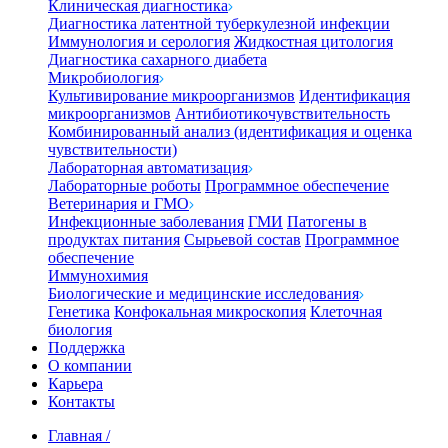
Клиническая диагностика
Диагностика латентной туберкулезной инфекции
Иммунология и серология
Жидкостная цитология
Диагностика сахарного диабета
Микробиология
Культивирование микроорганизмов
Идентификация
микроорганизмов
Антибиотикочувствительность
Комбинированный анализ (идентификация и оценка
чувствительности)
Лабораторная автоматизация
Лабораторные роботы
Программное обеспечение
Ветеринария и ГМО
Инфекционные заболевания
ГМИ
Патогены в
продуктах питания
Сырьевой состав
Программное
обеспечение
Иммунохимия
Биологические и медицинские исследования
Генетика
Конфокальная микроскопия
Клеточная
биология
Поддержка
О компании
Карьера
Контакты
Главная
/