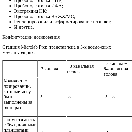
Пробоподготовка ПЦР;
Пробоподготовка ИФА;
Экстракция НК;
Пробоподготовка ВЭЖХ/МС;
Реплицирование и реформатирование планшет;
И другие.
Конфигурации дозирования
Станция Microlab Prep представлена в 3-х возможных
конфигурациях:
2 канала +
8-канальная
2 канала
8-канальная
голова
голова
Количество
дозирований,
которые могут
быть
2
8
2 + 8
выполнены за
один раз
Совместимость
с 96-луночными
планшетами