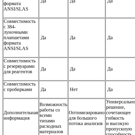
Да
Да
Да
формата
ANSI/SLAS
Совместимость
с 384-
луночными
планшетами
Да
Да
Да
формата
ANSI/SLAS
Совместимость
с резервуарами
Да
Да
Да
для реагентов
Совместимость
с пробирками
Да
Нет
Да
Универсально
Возможность
решение,
работы со
Дополнительная
Оптимизировано
сочетающее
всеми
информация
для большого
гибкость
типами
потока анализов
и высокую
расходных
пропускную
материалов
способность