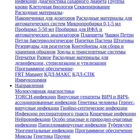
инфекции
Диагностика сахарного диабета
Группы
крови
Клеточная биология
Секвенирование
Расходные материалы
Наконечники для дозаторов
Расходные материалы для
автоматических систем
Микропробирки 0,1-5 мл
Пробирки 5-50 мл
Пробирки для ИФА и
автоматических анализаторов
Планшеты
Чашки Петри
Петли бактериологические
Пипетки Пастера
Штативы
Резервуары для реагентов
Контейнеры для сбора и
хранения образцов
Зонды и транспортные системы
Перчатки
Разное
Расходные материалы для
дезинфекции, стерилизации и утилизации
Программное обеспечение
FRT Manager
КДЛ-МАКС
КДЛ-СПК
Иммунохимия
Направления
Молекулярная диагностика
TORCH-инфекции
Вирусные гепатиты
ВИЧ и ВИЧ-
ассоциированные инфекции
Генетика человека
Герпес-
вирусные инфекции
Гнойно-септические инфекции
Инфекции респираторного тракта
Кишечные инфекции
Нейроинфекции
Особо опасные и природно-очаговые
инфекции
Папилломавирусные инфекции
Туберкулез
Урогенитальные инфекции
Программное обеспечение
Микозы
Генетика
Прочие