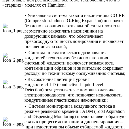
«старших» моделях от Hamilton:
• Уникальная система захвата наконечника CO-RE
(Compression-induced O-Ring Expansion) позволяет
без использования вертикальной силы плотно и
герметично закреплять наконечники на
дозирующих каналах, что обеспечивает
превосходную точность дозирования и исключает
появление аэрозолей;
• Система пневматического дозирования
жидкостей: технология без использования
системной жидкости исключает возможность
контаминации образцов и значительно сокращает
расходы по техническому обслуживанию системы;
• Высокоточная детекция уровня
жидкости cLLD (conductive Liquid Level
Detection) осуществляется с помощью датчика
электропроводности, что позволяет использовать
кондуктивные пластиковые наконечники;
• Система мониторинга воздушного потока в
режиме реального времени TADM (Total Aspiration
and Dispensing Monitoring) предоставляет обратную
связь в процессе аспирации и диспенсирования –
при недостаточном объеме отбираемой жидкости,