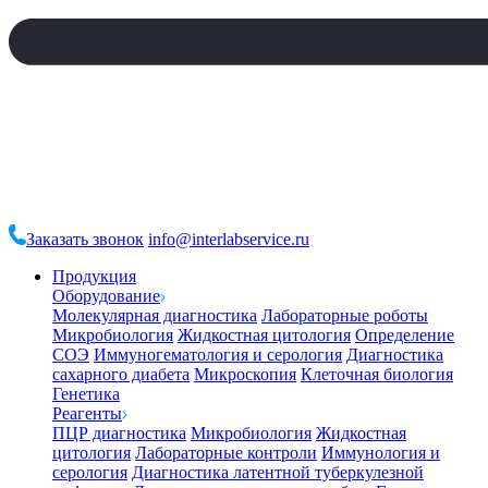
Заказать звонок
info@interlabservice.ru
Продукция
Оборудование
Молекулярная диагностика
Лабораторные роботы
Микробиология
Жидкостная цитология
Определение
СОЭ
Иммуногематология и серология
Диагностика
сахарного диабета
Микроскопия
Клеточная биология
Генетика
Реагенты
ПЦР диагностика
Микробиология
Жидкостная
цитология
Лабораторные контроли
Иммунология и
серология
Диагностика латентной туберкулезной