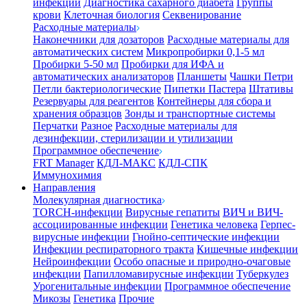
инфекции
Диагностика сахарного диабета
Группы
крови
Клеточная биология
Секвенирование
Расходные материалы
Наконечники для дозаторов
Расходные материалы для
автоматических систем
Микропробирки 0,1-5 мл
Пробирки 5-50 мл
Пробирки для ИФА и
автоматических анализаторов
Планшеты
Чашки Петри
Петли бактериологические
Пипетки Пастера
Штативы
Резервуары для реагентов
Контейнеры для сбора и
хранения образцов
Зонды и транспортные системы
Перчатки
Разное
Расходные материалы для
дезинфекции, стерилизации и утилизации
Программное обеспечение
FRT Manager
КДЛ-МАКС
КДЛ-СПК
Иммунохимия
Направления
Молекулярная диагностика
TORCH-инфекции
Вирусные гепатиты
ВИЧ и ВИЧ-
ассоциированные инфекции
Генетика человека
Герпес-
вирусные инфекции
Гнойно-септические инфекции
Инфекции респираторного тракта
Кишечные инфекции
Нейроинфекции
Особо опасные и природно-очаговые
инфекции
Папилломавирусные инфекции
Туберкулез
Урогенитальные инфекции
Программное обеспечение
Микозы
Генетика
Прочие