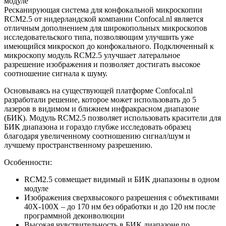
модуле
Ресканирующая система для конфокальной микроскопии
RCM2.5 от нидерландской компании Confocal.nl является
отличным дополнением для широкопольных микроскопов
исследовательского типа, позволяющим улучшить уже
имеющийся микроскоп до конфокального. Подключенный к
микроскопу модуль RCM2.5 улучшает латеральное
разрешение изображения и позволяет достигать высокое
соотношение сигнала к шуму.
Основываясь на существующей платформе Confocal.nl
разработали решение, которое может использовать до 5
лазеров в видимом и ближнем инфракрасном диапазоне
(БИК). Модуль RCM2.5 позволяет использовать красители для
БИК диапазона и гораздо глубже исследовать образец
благодаря увеличенному соотношению сигнал/шум и
лучшему пространственному разрешению.
Особенности:
RCM2.5 совмещает видимый и БИК диапазоны в одном
модуле
Изображения сверхвысокого разрешения с объективами
40Х-100Х – до 170 нм без обработки и до 120 нм после
программной деконволюции
Высокая чувствительность в БИК диапазоне по