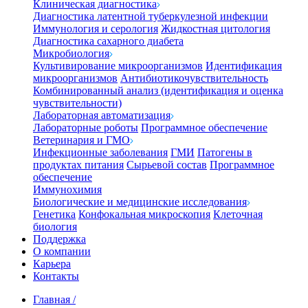
Клиническая диагностика
Диагностика латентной туберкулезной инфекции
Иммунология и серология
Жидкостная цитология
Диагностика сахарного диабета
Микробиология
Культивирование микроорганизмов
Идентификация
микроорганизмов
Антибиотикочувствительность
Комбинированный анализ (идентификация и оценка
чувствительности)
Лабораторная автоматизация
Лабораторные роботы
Программное обеспечение
Ветеринария и ГМО
Инфекционные заболевания
ГМИ
Патогены в
продуктах питания
Сырьевой состав
Программное
обеспечение
Иммунохимия
Биологические и медицинские исследования
Генетика
Конфокальная микроскопия
Клеточная
биология
Поддержка
О компании
Карьера
Контакты
Главная
/