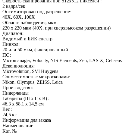
Скорость сканирования при 512х512 пикселей :
2 кадра/сек
Оптимизирован под разрешение:
40Х, 60Х, 100Х
Область наблюдения, мкм:
220 х 220 мкм (40Х, при сверхвысоком разрешении)
Диапазон:
Видимый и БИК спектр
Пинхол:
20 или 50 мкм, фиксированный
ПО:
Micromanager, Volocity, NIS Elements, Zen, LAS X, Cellsens
Деконволюция:
Microvolution, SVI Huygens
Совместимость с микроскопами:
Nikon, Olympus, ZEISS, Leica
Производство:
Нидерланды
Габариты (Ш х Г х В) :
46,3 x 58,1 x 14,5 см
Вес :
24,5 кг
Информация для заказа
Наименование
Кат. №