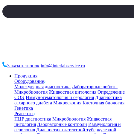
Заказать звонок
info@interlabservice.ru
Продукция
Оборудование
Молекулярная диагностика
Лабораторные роботы
Микробиология
Жидкостная цитология
Определение
СОЭ
Иммуногематология и серология
Диагностика
сахарного диабета
Микроскопия
Клеточная биология
Генетика
Реагенты
ПЦР диагностика
Микробиология
Жидкостная
цитология
Лабораторные контроли
Иммунология и
серология
Диагностика латентной туберкулезной