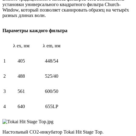
установки универсального квадратного фильтра Church-
Window, который позволяет сканировать образец на четырёх
разных длинах волн.
Параметры каждого фильтра
λ ex, нм
λ em, нм
1
405
448/54
2
488
525/40
3
561
600/50
4
640
655LP
Настольный CO2-инкубатор Tokai Hit Stage Top.