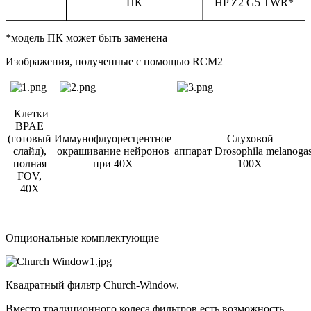
ПК
HP Z2 G5 TWR*
*модель ПК может быть заменена
Изображения, полученные с помощью RCM2
Клетки
BPAE
(готовый
Иммунофлуоресцентное
Слуховой
слайд),
окрашивание нейронов
аппарат Drosophila melanogas
полная
при 40Х
100X
FOV,
40Х
Опциональные комплектующие
Квадратный фильтр Church-Window.
Вместо традиционного колеса фильтров есть возможность