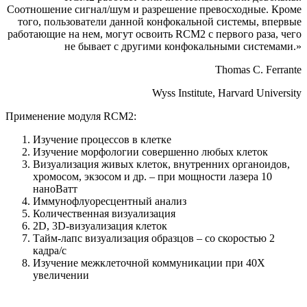
Соотношение сигнал/шум и разрешение превосходные. Кроме
того, пользователи данной конфокальной системы, впервые
работающие на нем, могут освоить RCM2 с первого раза, чего
не бывает с другими конфокальными системами.»
Thomas C. Ferrante
Wyss Institute, Harvard University
Применение модуля RCM2:
Изучение процессов в клетке
Изучение морфологии совершенно любых клеток
Визуализация живых клеток, внутренних органоидов,
хромосом, экзосом и др. – при мощности лазера 10
наноВатт
Иммунофлуоресцентный анализ
Количественная визуализация
2D, 3D-визуализация клеток
Тайм-лапс визуализация образцов – со скоростью 2
кадра/с
Изучение межклеточной коммуникации при 40Х
увеличении