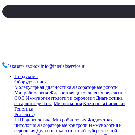
Заказать звонок
info@interlabservice.ru
Продукция
Оборудование
Молекулярная диагностика
Лабораторные роботы
Микробиология
Жидкостная цитология
Определение
СОЭ
Иммуногематология и серология
Диагностика
сахарного диабета
Микроскопия
Клеточная биология
Генетика
Реагенты
ПЦР диагностика
Микробиология
Жидкостная
цитология
Лабораторные контроли
Иммунология и
серология
Диагностика латентной туберкулезной