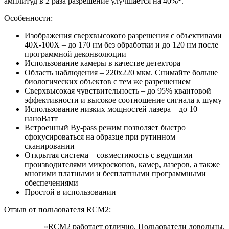
амплитуд в 2 раза разрешение улучшается на 40%
.
Особенности:
Изображения сверхвысокого разрешения с объективами
40Х-100Х – до 170 нм без обработки и до 120 нм после
программной деконволюции
Использование камеры в качестве детектора
Область наблюдения – 220х220 мкм. Снимайте больше
биологических объектов с тем же разрешением
Сверхвысокая чувствительность – до 95% квантовой
эффективности и высокое соотношение сигнала к шуму
Использование низких мощностей лазера – до 10
наноВатт
Встроенный By-pass режим позволяет быстро
сфокусироваться на образце при рутинном
сканировании
Открытая система – совместимость с ведущими
производителями микроскопов, камер, лазеров, а также
многими платными и бесплатными программными
обеспечениями
Простой в использовании
Отзыв от пользователя RCM2:
«RCM2 работает отлично. Пользователи довольны.