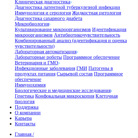
Клиническая диагностика
Диагностика латентной туберкулезной инфекции
Иммунология и серология
Жидкостная цитология
Диагностика сахарного диабета
Микробиология
Культивирование микроорганизмов
Идентификация
микроорганизмов
Антибиотикочувствительность
Комбинированный анализ (идентификация и оценка
чувствительности)
Лабораторная автоматизация
Лабораторные роботы
Программное обеспечение
Ветеринария и ГМО
Инфекционные заболевания
ГМИ
Патогены в
продуктах питания
Сырьевой состав
Программное
обеспечение
Иммунохимия
Биологические и медицинские исследования
Генетика
Конфокальная микроскопия
Клеточная
биология
Поддержка
О компании
Карьера
Контакты
Главная
/