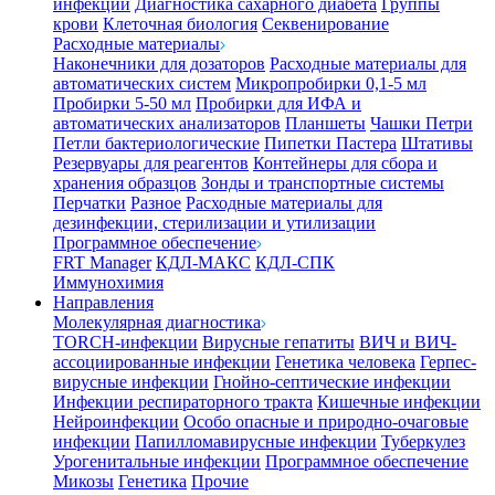
инфекции
Диагностика сахарного диабета
Группы
крови
Клеточная биология
Секвенирование
Расходные материалы
Наконечники для дозаторов
Расходные материалы для
автоматических систем
Микропробирки 0,1-5 мл
Пробирки 5-50 мл
Пробирки для ИФА и
автоматических анализаторов
Планшеты
Чашки Петри
Петли бактериологические
Пипетки Пастера
Штативы
Резервуары для реагентов
Контейнеры для сбора и
хранения образцов
Зонды и транспортные системы
Перчатки
Разное
Расходные материалы для
дезинфекции, стерилизации и утилизации
Программное обеспечение
FRT Manager
КДЛ-МАКС
КДЛ-СПК
Иммунохимия
Направления
Молекулярная диагностика
TORCH-инфекции
Вирусные гепатиты
ВИЧ и ВИЧ-
ассоциированные инфекции
Генетика человека
Герпес-
вирусные инфекции
Гнойно-септические инфекции
Инфекции респираторного тракта
Кишечные инфекции
Нейроинфекции
Особо опасные и природно-очаговые
инфекции
Папилломавирусные инфекции
Туберкулез
Урогенитальные инфекции
Программное обеспечение
Микозы
Генетика
Прочие