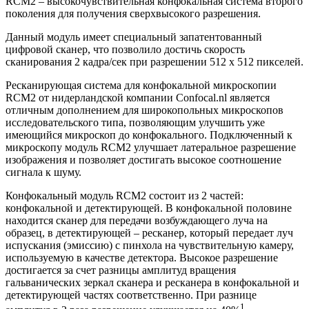
RCM2 – высокочувствительная конфокальная система второго
поколения для получения сверхвысокого разрешения.
Данный модуль имеет специальный запатентованный
цифровой сканер, что позволило достичь скорость
сканирования 2 кадра/сек при разрешении 512 х 512 пикселей.
Ресканирующая система для конфокальной микроскопии
RCM2 от нидерландской компании Confocal.nl является
отличным дополнением для широкопольных микроскопов
исследовательского типа, позволяющим улучшить уже
имеющийся микроскоп до конфокального. Подключенный к
микроскопу модуль RCM2 улучшает латеральное разрешение
изображения и позволяет достигать высокое соотношение
сигнала к шуму.
Конфокальный модуль RCM2 состоит из 2 частей:
конфокальной и детектирующей. В конфокальной половине
находится сканер для передачи возбуждающего луча на
образец, в детектирующей – ресканер, который передает луч
испускания (эмиссию) с пинхола на чувствительную камеру,
используемую в качестве детектора. Высокое разрешение
достигается за счет разницы амплитуд вращения
гальванических зеркал сканера и ресканера в конфокальной и
детектирующей частях соответственно. При разнице
1