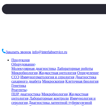
Заказать звонок
info@interlabservice.ru
Продукция
Оборудование
Молекулярная диагностика
Лабораторные роботы
Микробиология
Жидкостная цитология
Определение
СОЭ
Иммуногематология и серология
Диагностика
сахарного диабета
Микроскопия
Клеточная биология
Генетика
Реагенты
ПЦР диагностика
Микробиология
Жидкостная
цитология
Лабораторные контроли
Иммунология и
серология
Диагностика латентной туберкулезной