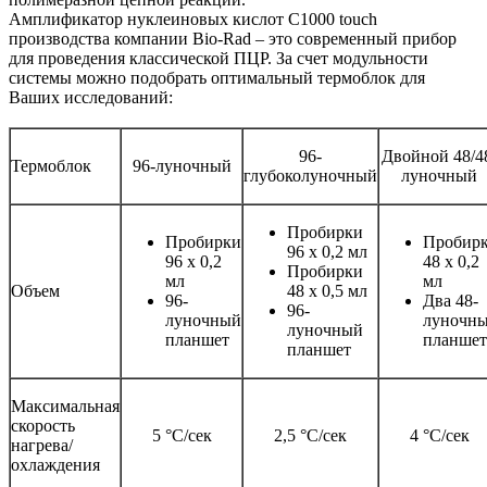
Амплификатор нуклеиновых кислот C1000 touch
производства компании Bio-Rad – это современный прибор
для проведения классической ПЦР. За счет модульности
системы можно подобрать оптимальный термоблок для
Ваших исследований:
96-
Двойной 48/4
Термоблок
96-луночный
глубоколуночный
луночный
Пробирки
Пробирки
Пробир
96 х 0,2 мл
96 х 0,2
48 х 0,2
Пробирки
мл
мл
Объем
48 х 0,5 мл
96-
Два 48-
96-
луночный
луночн
луночный
планшет
планшет
планшет
Максимальная
скорость
5 °С/сек
2,5 °С/сек
4 °С/сек
нагрева/
охлаждения