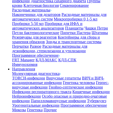
инфекции
Диагностика сахарного диабета
Группы
крови
Клеточная биология
Секвенирование
Расходные материалы
Наконечники для дозаторов
Расходные материалы для
автоматических систем
Микропробирки 0,1-5 мл
Пробирки 5-50 мл
Пробирки для ИФА и
автоматических анализаторов
Планшеты
Чашки Петри
Петли бактериологические
Пипетки Пастера
Штативы
Резервуары для реагентов
Контейнеры для сбора и
хранения образцов
Зонды и транспортные системы
Перчатки
Разное
Расходные материалы для
дезинфекции, стерилизации и утилизации
Программное обеспечение
FRT Manager
КДЛ-МАКС
КДЛ-СПК
Иммунохимия
Направления
Молекулярная диагностика
TORCH-инфекции
Вирусные гепатиты
ВИЧ и ВИЧ-
ассоциированные инфекции
Генетика человека
Герпес-
вирусные инфекции
Гнойно-септические инфекции
Инфекции респираторного тракта
Кишечные инфекции
Нейроинфекции
Особо опасные и природно-очаговые
инфекции
Папилломавирусные инфекции
Туберкулез
Урогенитальные инфекции
Программное обеспечение
Микозы
Генетика
Прочие