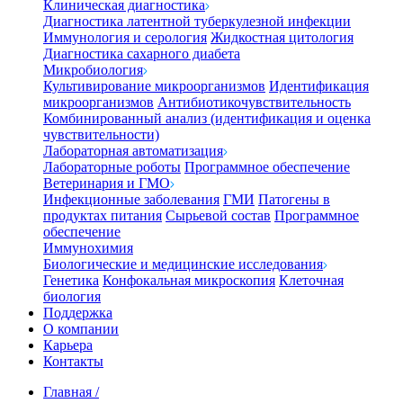
Клиническая диагностика
Диагностика латентной туберкулезной инфекции
Иммунология и серология
Жидкостная цитология
Диагностика сахарного диабета
Микробиология
Культивирование микроорганизмов
Идентификация
микроорганизмов
Антибиотикочувствительность
Комбинированный анализ (идентификация и оценка
чувствительности)
Лабораторная автоматизация
Лабораторные роботы
Программное обеспечение
Ветеринария и ГМО
Инфекционные заболевания
ГМИ
Патогены в
продуктах питания
Сырьевой состав
Программное
обеспечение
Иммунохимия
Биологические и медицинские исследования
Генетика
Конфокальная микроскопия
Клеточная
биология
Поддержка
О компании
Карьера
Контакты
Главная
/