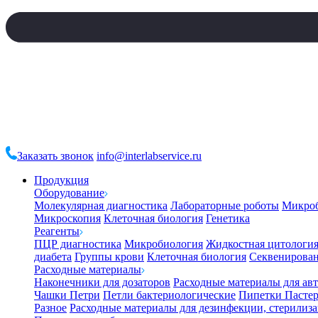
Заказать звонок
info@interlabservice.ru
Продукция
Оборудование
Молекулярная диагностика
Лабораторные роботы
Микро
Микроскопия
Клеточная биология
Генетика
Реагенты
ПЦР диагностика
Микробиология
Жидкостная цитологи
диабета
Группы крови
Клеточная биология
Секвенирова
Расходные материалы
Наконечники для дозаторов
Расходные материалы для ав
Чашки Петри
Петли бактериологические
Пипетки Пастер
Разное
Расходные материалы для дезинфекции, стерилиз