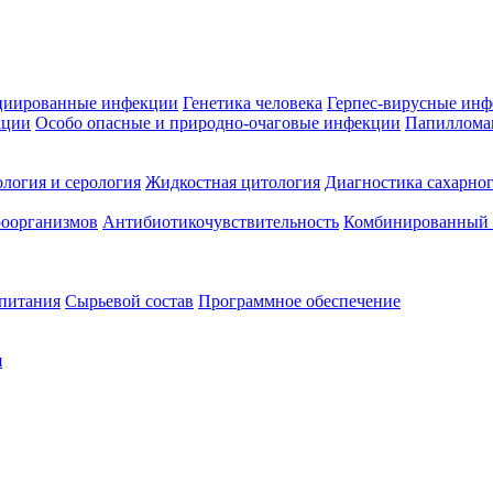
циированные инфекции
Генетика человека
Герпес-вирусные ин
кции
Особо опасные и природно-очаговые инфекции
Папиллома
логия и серология
Жидкостная цитология
Диагностика сахарног
оорганизмов
Антибиотикочувствительность
Комбинированный а
 питания
Сырьевой состав
Программное обеспечение
я