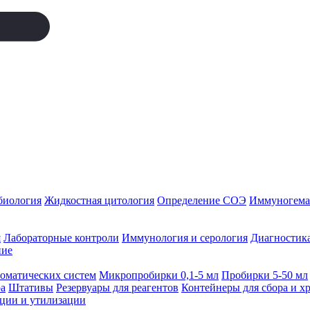
биология
Жидкостная цитология
Определение СОЭ
Иммуногемат
я
Лабораторные контроли
Иммунология и серология
Диагностика
ние
томатических систем
Микропробирки 0,1-5 мл
Пробирки 5-50 мл
а
Штативы
Резервуары для реагентов
Контейнеры для сбора и х
ации и утилизации