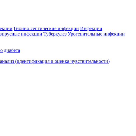
фекции
Гнойно-септические инфекции
Инфекции
вирусные инфекции
Туберкулез
Урогенитальные инфекции
о диабета
нализ (идентификация и оценка чувствительности)