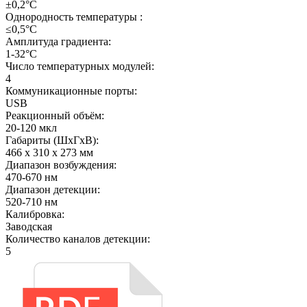
±0,2°C
Однородность температуры :
≤0,5°C
Амплитуда градиента:
1-32°C
Число температурных модулей:
4
Коммуникационные порты:
USB
Реакционный объём:
20-120 мкл
Габариты (ШхГхВ):
466 х 310 х 273 мм
Диапазон возбуждения:
470-670 нм
Диапазон детекции:
520-710 нм
Калибровка:
Заводская
Количество каналов детекции:
5