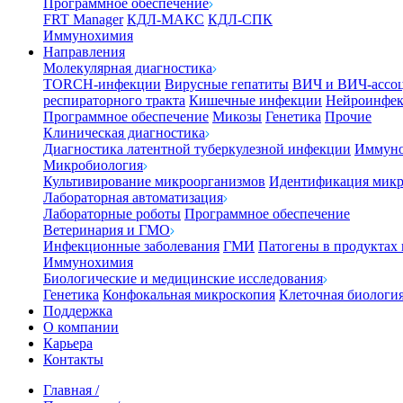
Программное обеспечение
FRT Manager
КДЛ-МАКС
КДЛ-СПК
Иммунохимия
Направления
Молекулярная диагностика
TORCH-инфекции
Вирусные гепатиты
ВИЧ и ВИЧ-ассо
респираторного тракта
Кишечные инфекции
Нейроинфе
Программное обеспечение
Микозы
Генетика
Прочие
Клиническая диагностика
Диагностика латентной туберкулезной инфекции
Иммуно
Микробиология
Культивирование микроорганизмов
Идентификация микр
Лабораторная автоматизация
Лабораторные роботы
Программное обеспечение
Ветеринария и ГМО
Инфекционные заболевания
ГМИ
Патогены в продуктах
Иммунохимия
Биологические и медицинские исследования
Генетика
Конфокальная микроскопия
Клеточная биологи
Поддержка
О компании
Карьера
Контакты
Главная
/