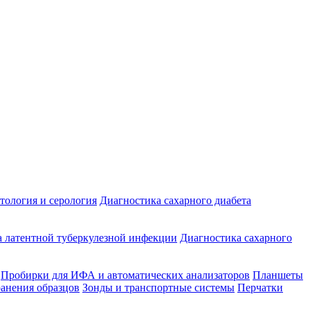
ология и серология
Диагностика сахарного диабета
 латентной туберкулезной инфекции
Диагностика сахарного
Пробирки для ИФА и автоматических анализаторов
Планшеты
ранения образцов
Зонды и транспортные системы
Перчатки