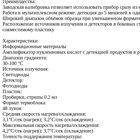
Преимущества:
Заводская калибровка позволяет использовать прибор сразу из 
Работа в мультиплексном режиме: детекция до 5 мишеней в од
Широкий диапазон объёмов образца при уменьшенном формате 
Расположение источников излучения и детекторов в боковых ст
совместимому пластику
Характеристики
Информационные материалы
Амплификатор нуклеиновых кислот с детекцией продуктов в 
Диапазон градиента:
30-100 °C
Источник излучения:
Светодиоды
Детектор:
Фотодиоды
Пластик:
Пробирки, стрипы 0.2 мл
Формат термоблока:
48 лунок
Средняя скорость нагрева/охлаждения:
3,1°С/сек (нагрев); 3,2°С/сек (охлаждение)
Максимальная скорость нагрева/охлаждения:
4,2°С/сек (нагрев); 3,7°С/сек (охлаждение)
Точность поддержания температуры: