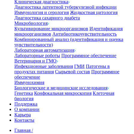
Клиническая диагностика
Диагностика латентной туберкулезной инфекции
Иммунология и серология
Жидкостная цитология
Диагностика сахарного диабета
Микробиология
Культивирование микроорганизмов
Идентификация
микроорганизмов
Антибиотикочувствительность
Комбинированный анализ (идентификация и оценка
чувствительности)
Лабораторная автоматизация
Лабораторные роботы
Программное обеспечение
Ветеринария и ГМО
Инфекционные заболевания
ГМИ
Патогены в
продуктах питания
Сырьевой состав
Программное
обеспечение
Иммунохимия
Биологические и медицинские исследования
Генетика
Конфокальная микроскопия
Клеточная
биология
Поддержка
О компании
Карьера
Контакты
Главная
/