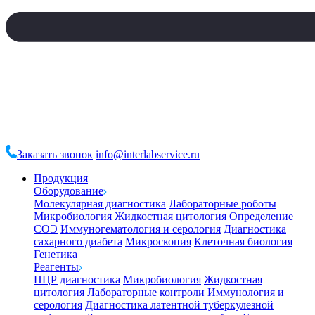
Заказать звонок
info@interlabservice.ru
Продукция
Оборудование
Молекулярная диагностика
Лабораторные роботы
Микробиология
Жидкостная цитология
Определение
СОЭ
Иммуногематология и серология
Диагностика
сахарного диабета
Микроскопия
Клеточная биология
Генетика
Реагенты
ПЦР диагностика
Микробиология
Жидкостная
цитология
Лабораторные контроли
Иммунология и
серология
Диагностика латентной туберкулезной