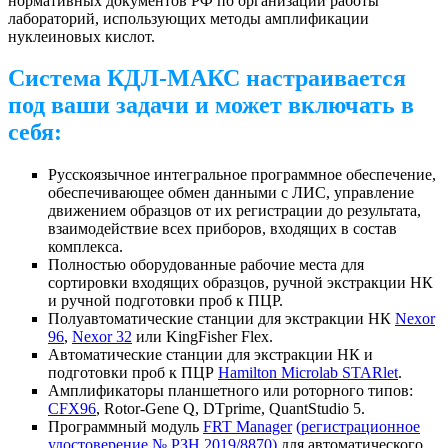
нормативных документов РФ по организации работы
лабораторий, использующих методы амплификации
нуклеиновых кислот.
Система КДЛ-МАКС настраивается
под ваши задачи и может включать в
себя:
Русскоязычное интегральное программное обеспечение,
обеспечивающее обмен данными с ЛИС, управление
движением образцов от их регистрации до результата,
взаимодействие всех приборов, входящих в состав
комплекса.
Полностью оборудованные рабочие места для
сортировки входящих образцов, ручной экстракции НК
и ручной подготовки проб к ПЦР.
Полуавтоматические станции для экстракции НК
Nexor
96
,
Nexor 32
или KingFisher Flex.
Автоматические станции для экстракции НК и
подготовки проб к ПЦР
Hamilton Microlab STARlet
.
Амплификаторы планшетного или роторного типов:
CFX96
, Rotor-Gene Q, DTprime, QuantStudio 5.
Программный модуль
FRT Manager
(регистрационное
удостоверение № РЗН 2019/8870)
для автоматического