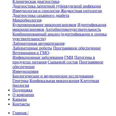
Клиническая диагностика
Диагностика латентной туберкулезной инфекции
Иммунология и серология
Жидкостная цитология
Диагностика сахарного диабета
Микробиология
Культивирование микроорганизмов
Идентификация
микроорганизмов
Антибиотикочувствительность
Комбинированный анализ (идентификация и оценка
чувствительности)
Лабораторная автоматизация
Лабораторные роботы
Программное обеспечение
Ветеринария и ГМО
Инфекционные заболевания
ГМИ
Патогены в
продуктах питания
Сырьевой состав
Программное
обеспечение
Иммунохимия
Биологические и медицинские исследования
Генетика
Конфокальная микроскопия
Клеточная
биология
Поддержка
О компании
Карьера
Контакты
Главная
/