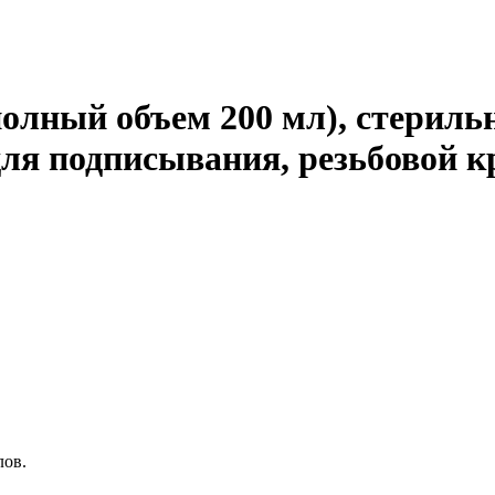
полный объем 200 мл), стериль
для подписывания, резьбовой
лов.