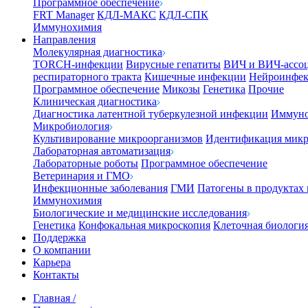
Программное обеспечение
FRT Manager
КДЛ-МАКС
КДЛ-СПК
Иммунохимия
Направления
Молекулярная диагностика
TORCH-инфекции
Вирусные гепатиты
ВИЧ и ВИЧ-ассо
респираторного тракта
Кишечные инфекции
Нейроинфе
Программное обеспечение
Микозы
Генетика
Прочие
Клиническая диагностика
Диагностика латентной туберкулезной инфекции
Иммуно
Микробиология
Культивирование микроорганизмов
Идентификация микр
Лабораторная автоматизация
Лабораторные роботы
Программное обеспечение
Ветеринария и ГМО
Инфекционные заболевания
ГМИ
Патогены в продуктах
Иммунохимия
Биологические и медицинские исследования
Генетика
Конфокальная микроскопия
Клеточная биологи
Поддержка
О компании
Карьера
Контакты
Главная
/