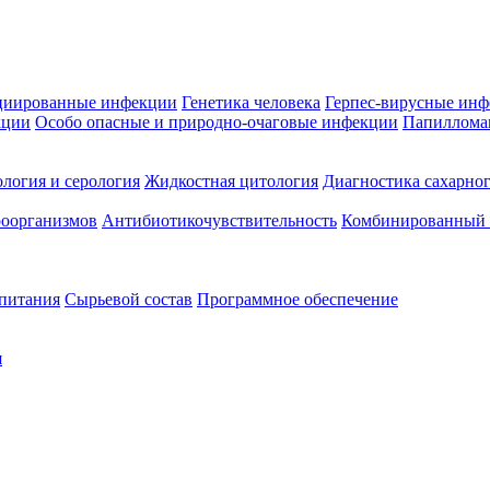
циированные инфекции
Генетика человека
Герпес-вирусные ин
кции
Особо опасные и природно-очаговые инфекции
Папиллома
логия и серология
Жидкостная цитология
Диагностика сахарног
оорганизмов
Антибиотикочувствительность
Комбинированный а
 питания
Сырьевой состав
Программное обеспечение
я