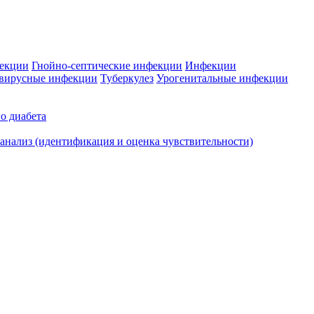
фекции
Гнойно-септические инфекции
Инфекции
вирусные инфекции
Туберкулез
Урогенитальные инфекции
о диабета
нализ (идентификация и оценка чувствительности)