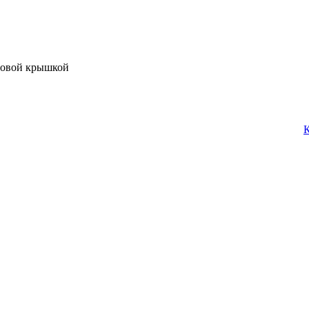
ьбовой крышкой
К