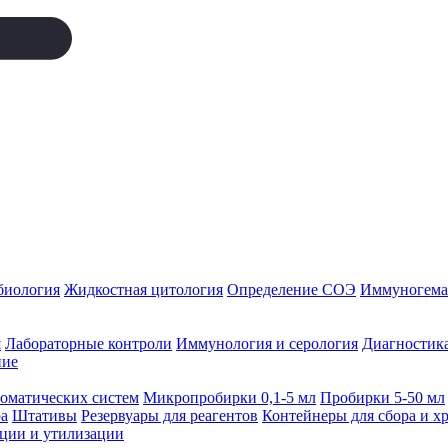
биология
Жидкостная цитология
Определение СОЭ
Иммуногемат
я
Лабораторные контроли
Иммунология и серология
Диагностика
ние
томатических систем
Микропробирки 0,1-5 мл
Пробирки 5-50 мл
а
Штативы
Резервуары для реагентов
Контейнеры для сбора и х
ации и утилизации