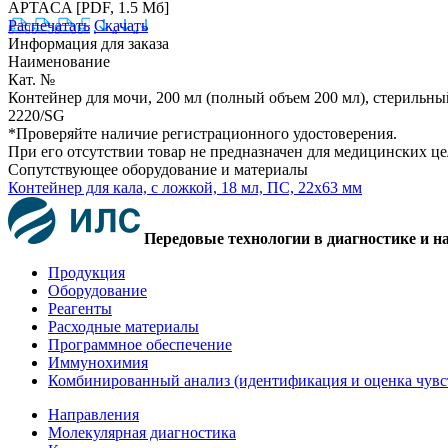
APTACA
[PDF, 1.5 Мб]
Распечатать
Скачать
Информация для заказа
Наименование
Кат. №
Контейнер для мочи, 200 мл (полный объем 200 мл), стерильн
2220/SG
*Проверяйте наличие регистрационного удостоверения.
При его отсутствии товар не предназначен для медицинских ц
Сопутствующее оборудование и материалы
Контейнер для кала, с ложкой, 18 мл, ПС, 22х63 мм
Передовые технологии в диагностике и н
Продукция
Оборудование
Реагенты
Расходные материалы
Программное обеспечение
Иммунохимия
Комбинированный анализ (идентификация и оценка чувс
Направления
Молекулярная диагностика