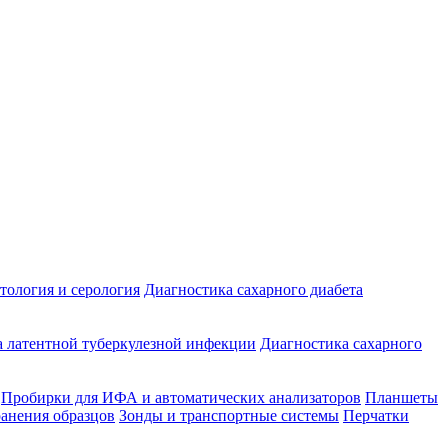
ология и серология
Диагностика сахарного диабета
 латентной туберкулезной инфекции
Диагностика сахарного
Пробирки для ИФА и автоматических анализаторов
Планшеты
ранения образцов
Зонды и транспортные системы
Перчатки