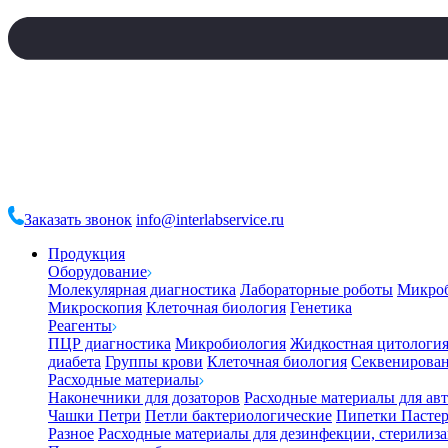
Заказать звонок
info@interlabservice.ru
Продукция
Оборудование
Молекулярная диагностика
Лабораторные роботы
Микро
Микроскопия
Клеточная биология
Генетика
Реагенты
ПЦР диагностика
Микробиология
Жидкостная цитологи
диабета
Группы крови
Клеточная биология
Секвенирова
Расходные материалы
Наконечники для дозаторов
Расходные материалы для ав
Чашки Петри
Петли бактериологические
Пипетки Пастер
Разное
Расходные материалы для дезинфекции, стерилиз