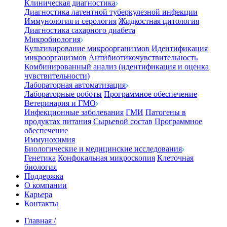
Клиническая диагностика
Диагностика латентной туберкулезной инфекции
Иммунология и серология
Жидкостная цитология
Диагностика сахарного диабета
Микробиология
Культивирование микроорганизмов
Идентификация
микроорганизмов
Антибиотикочувствительность
Комбинированный анализ (идентификация и оценка
чувствительности)
Лабораторная автоматизация
Лабораторные роботы
Программное обеспечение
Ветеринария и ГМО
Инфекционные заболевания
ГМИ
Патогены в
продуктах питания
Сырьевой состав
Программное
обеспечение
Иммунохимия
Биологические и медицинские исследования
Генетика
Конфокальная микроскопия
Клеточная
биология
Поддержка
О компании
Карьера
Контакты
Главная
/