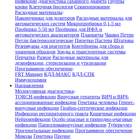
инфекции
Диагностика сахарного диабета
Группы
крови
Клеточная биология
Секвенирование
Расходные материалы
Наконечники для дозаторов
Расходные материалы для
автоматических систем
Микропробирки 0,1-5 мл
Пробирки 5-50 мл
Пробирки для ИФА и
автоматических анализаторов
Планшеты
Чашки Петри
Петли бактериологические
Пипетки Пастера
Штативы
Резервуары для реагентов
Контейнеры для сбора и
хранения образцов
Зонды и транспортные системы
Перчатки
Разное
Расходные материалы для
дезинфекции, стерилизации и утилизации
Программное обеспечение
FRT Manager
КДЛ-МАКС
КДЛ-СПК
Иммунохимия
Направления
Молекулярная диагностика
TORCH-инфекции
Вирусные гепатиты
ВИЧ и ВИЧ-
ассоциированные инфекции
Генетика человека
Герпес-
вирусные инфекции
Гнойно-септические инфекции
Инфекции респираторного тракта
Кишечные инфекции
Нейроинфекции
Особо опасные и природно-очаговые
инфекции
Папилломавирусные инфекции
Туберкулез
Урогенитальные инфекции
Программное обеспечение
Микозы
Генетика
Прочие