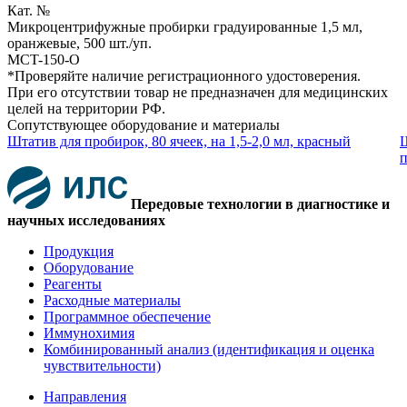
Кат. №
Микроцентрифужные пробирки градуированные 1,5 мл,
оранжевые, 500 шт./уп.
MCT-150-O
*Проверяйте наличие регистрационного удостоверения.
При его отсутствии товар не предназначен для медицинских
целей на территории РФ.
Сопутствующее оборудование и материалы
Штатив для пробирок, 80 ячеек, на 1,5-2,0 мл, красный
Ш
п
Передовые технологии в диагностике и
научных исследованиях
Продукция
Оборудование
Реагенты
Расходные материалы
Программное обеспечение
Иммунохимия
Комбинированный анализ (идентификация и оценка
чувствительности)
Направления