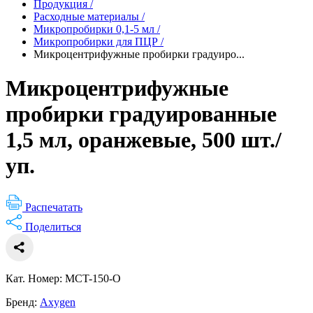
Продукция
/
Расходные материалы
/
Микропробирки 0,1-5 мл
/
Микропробирки для ПЦР
/
Микроцентрифужные пробирки градуиро...
Микроцентрифужные
пробирки градуированные
1,5 мл, оранжевые, 500 шт./
уп.
Распечатать
Поделиться
Кат. Номер: MCT-150-O
Бренд:
Axygen