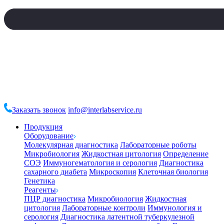
Заказать звонок
info@interlabservice.ru
Продукция
Оборудование
Молекулярная диагностика
Лабораторные роботы
Микробиология
Жидкостная цитология
Определение
СОЭ
Иммуногематология и серология
Диагностика
сахарного диабета
Микроскопия
Клеточная биология
Генетика
Реагенты
ПЦР диагностика
Микробиология
Жидкостная
цитология
Лабораторные контроли
Иммунология и
серология
Диагностика латентной туберкулезной