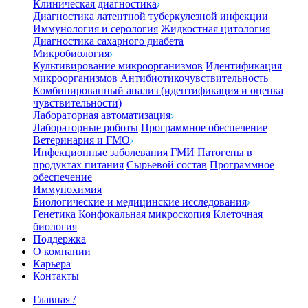
Клиническая диагностика
Диагностика латентной туберкулезной инфекции
Иммунология и серология
Жидкостная цитология
Диагностика сахарного диабета
Микробиология
Культивирование микроорганизмов
Идентификация
микроорганизмов
Антибиотикочувствительность
Комбинированный анализ (идентификация и оценка
чувствительности)
Лабораторная автоматизация
Лабораторные роботы
Программное обеспечение
Ветеринария и ГМО
Инфекционные заболевания
ГМИ
Патогены в
продуктах питания
Сырьевой состав
Программное
обеспечение
Иммунохимия
Биологические и медицинские исследования
Генетика
Конфокальная микроскопия
Клеточная
биология
Поддержка
О компании
Карьера
Контакты
Главная
/