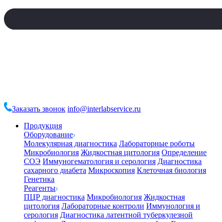
Заказать звонок
info@interlabservice.ru
Продукция
Оборудование
Молекулярная диагностика
Лабораторные роботы
Микробиология
Жидкостная цитология
Определение
СОЭ
Иммуногематология и серология
Диагностика
сахарного диабета
Микроскопия
Клеточная биология
Генетика
Реагенты
ПЦР диагностика
Микробиология
Жидкостная
цитология
Лабораторные контроли
Иммунология и
серология
Диагностика латентной туберкулезной