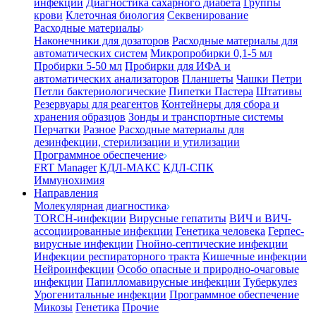
инфекции
Диагностика сахарного диабета
Группы
крови
Клеточная биология
Секвенирование
Расходные материалы
Наконечники для дозаторов
Расходные материалы для
автоматических систем
Микропробирки 0,1-5 мл
Пробирки 5-50 мл
Пробирки для ИФА и
автоматических анализаторов
Планшеты
Чашки Петри
Петли бактериологические
Пипетки Пастера
Штативы
Резервуары для реагентов
Контейнеры для сбора и
хранения образцов
Зонды и транспортные системы
Перчатки
Разное
Расходные материалы для
дезинфекции, стерилизации и утилизации
Программное обеспечение
FRT Manager
КДЛ-МАКС
КДЛ-СПК
Иммунохимия
Направления
Молекулярная диагностика
TORCH-инфекции
Вирусные гепатиты
ВИЧ и ВИЧ-
ассоциированные инфекции
Генетика человека
Герпес-
вирусные инфекции
Гнойно-септические инфекции
Инфекции респираторного тракта
Кишечные инфекции
Нейроинфекции
Особо опасные и природно-очаговые
инфекции
Папилломавирусные инфекции
Туберкулез
Урогенитальные инфекции
Программное обеспечение
Микозы
Генетика
Прочие