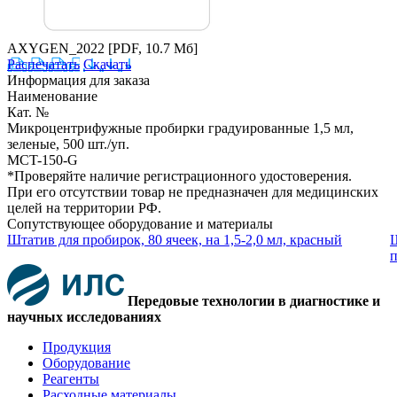
AXYGEN_2022
[PDF, 10.7 Мб]
Распечатать
Скачать
Информация для заказа
Наименование
Кат. №
Микроцентрифужные пробирки градуированные 1,5 мл,
зеленые, 500 шт./уп.
MCT-150-G
*Проверяйте наличие регистрационного удостоверения.
При его отсутствии товар не предназначен для медицинских
целей на территории РФ.
Сопутствующее оборудование и материалы
Штатив для пробирок, 80 ячеек, на 1,5-2,0 мл, красный
Ш
п
Передовые технологии в диагностике и
научных исследованиях
Продукция
Оборудование
Реагенты
Расходные материалы