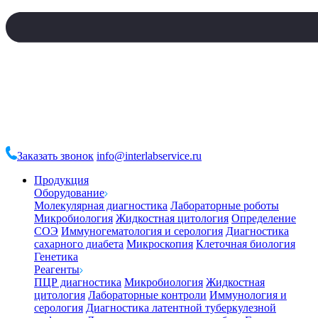
Заказать звонок
info@interlabservice.ru
Продукция
Оборудование
Молекулярная диагностика
Лабораторные роботы
Микробиология
Жидкостная цитология
Определение
СОЭ
Иммуногематология и серология
Диагностика
сахарного диабета
Микроскопия
Клеточная биология
Генетика
Реагенты
ПЦР диагностика
Микробиология
Жидкостная
цитология
Лабораторные контроли
Иммунология и
серология
Диагностика латентной туберкулезной