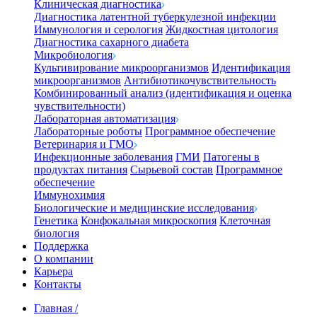
Клиническая диагностика
Диагностика латентной туберкулезной инфекции
Иммунология и серология
Жидкостная цитология
Диагностика сахарного диабета
Микробиология
Культивирование микроорганизмов
Идентификация
микроорганизмов
Антибиотикочувствительность
Комбинированный анализ (идентификация и оценка
чувствительности)
Лабораторная автоматизация
Лабораторные роботы
Программное обеспечение
Ветеринария и ГМО
Инфекционные заболевания
ГМИ
Патогены в
продуктах питания
Сырьевой состав
Программное
обеспечение
Иммунохимия
Биологические и медицинские исследования
Генетика
Конфокальная микроскопия
Клеточная
биология
Поддержка
О компании
Карьера
Контакты
Главная
/