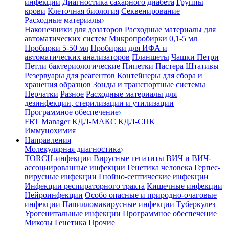
инфекции
Диагностика сахарного диабета
Группы
крови
Клеточная биология
Секвенирование
Расходные материалы
Наконечники для дозаторов
Расходные материалы для
автоматических систем
Микропробирки 0,1-5 мл
Пробирки 5-50 мл
Пробирки для ИФА и
автоматических анализаторов
Планшеты
Чашки Петри
Петли бактериологические
Пипетки Пастера
Штативы
Резервуары для реагентов
Контейнеры для сбора и
хранения образцов
Зонды и транспортные системы
Перчатки
Разное
Расходные материалы для
дезинфекции, стерилизации и утилизации
Программное обеспечение
FRT Manager
КДЛ-МАКС
КДЛ-СПК
Иммунохимия
Направления
Молекулярная диагностика
TORCH-инфекции
Вирусные гепатиты
ВИЧ и ВИЧ-
ассоциированные инфекции
Генетика человека
Герпес-
вирусные инфекции
Гнойно-септические инфекции
Инфекции респираторного тракта
Кишечные инфекции
Нейроинфекции
Особо опасные и природно-очаговые
инфекции
Папилломавирусные инфекции
Туберкулез
Урогенитальные инфекции
Программное обеспечение
Микозы
Генетика
Прочие