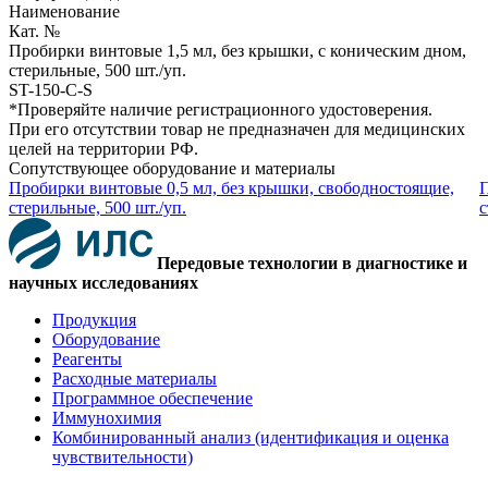
Наименование
Кат. №
Пробирки винтовые 1,5 мл, без крышки, с коническим дном,
стерильные, 500 шт./уп.
ST-150-C-S
*Проверяйте наличие регистрационного удостоверения.
При его отсутствии товар не предназначен для медицинских
целей на территории РФ.
Сопутствующее оборудование и материалы
Пробирки винтовые 0,5 мл, без крышки, свободностоящие,
П
стерильные, 500 шт./уп.
с
Передовые технологии в диагностике и
научных исследованиях
Продукция
Оборудование
Реагенты
Расходные материалы
Программное обеспечение
Иммунохимия
Комбинированный анализ (идентификация и оценка
чувствительности)